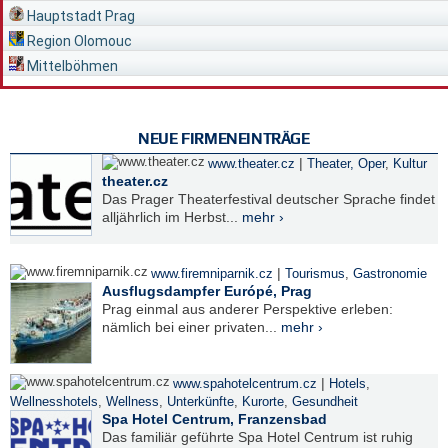
Hauptstadt Prag
Region Olomouc
Mittelböhmen
NEUE FIRMENEINTRÄGE
|
www.theater.cz
Theater, Oper
,
Kultur
theater.cz
Das Prager Theaterfestival deutscher Sprache findet
alljährlich im Herbst...
mehr ›
|
www.firemniparnik.cz
Tourismus
,
Gastronomie
Ausflugsdampfer Európé, Prag
Prag einmal aus anderer Perspektive erleben:
nämlich bei einer privaten...
mehr ›
|
www.spahotelcentrum.cz
Hotels
,
Wellnesshotels
,
Wellness
,
Unterkünfte
,
Kurorte
,
Gesundheit
Spa Hotel Centrum, Franzensbad
Das familiär geführte Spa Hotel Centrum ist ruhig