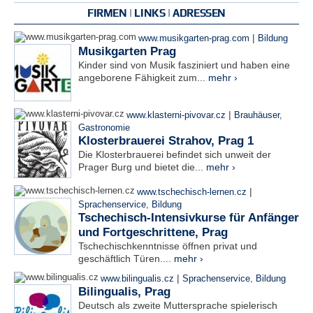
FIRMEN | LINKS | ADRESSEN
|
www.musikgarten-prag.com
Bildung
Musikgarten Prag
Kinder sind von Musik fasziniert und haben eine
angeborene Fähigkeit zum...
mehr ›
|
www.klasterni-pivovar.cz
Brauhäuser
,
Gastronomie
Klosterbrauerei Strahov, Prag 1
Die Klosterbrauerei befindet sich unweit der
Prager Burg und bietet die...
mehr ›
|
www.tschechisch-lernen.cz
Sprachenservice
,
Bildung
Tschechisch-Intensivkurse für Anfänger
und Fortgeschrittene, Prag
Tschechischkenntnisse öffnen privat und
geschäftlich Türen....
mehr ›
|
www.bilingualis.cz
Sprachenservice
,
Bildung
Bilingualis, Prag
Deutsch als zweite Muttersprache spielerisch