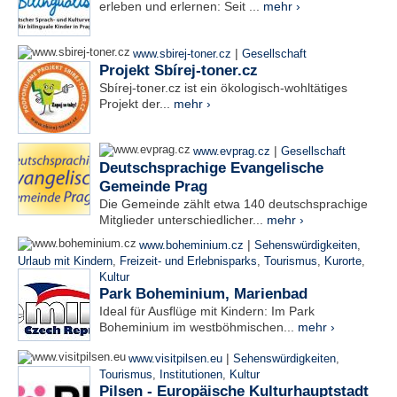
erleben und erlernen: Seit ...
mehr ›
|
www.sbirej-toner.cz
Gesellschaft
Projekt Sbírej-toner.cz
Sbírej-toner.cz ist ein ökologisch-wohltätiges
Projekt der...
mehr ›
|
www.evprag.cz
Gesellschaft
Deutschsprachige Evangelische
Gemeinde Prag
Die Gemeinde zählt etwa 140 deutschsprachige
Mitglieder unterschiedlicher...
mehr ›
|
www.boheminium.cz
Sehenswürdigkeiten
,
Urlaub mit Kindern
,
Freizeit- und Erlebnisparks
,
Tourismus
,
Kurorte
,
Kultur
Park Boheminium, Marienbad
Ideal für Ausflüge mit Kindern: Im Park
Boheminium im westböhmischen...
mehr ›
|
www.visitpilsen.eu
Sehenswürdigkeiten
,
Tourismus
,
Institutionen
,
Kultur
Pilsen - Europäische Kulturhauptstadt