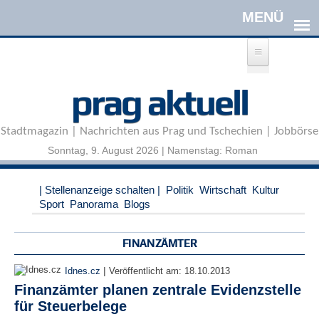
Direkt zum Inhalt
A
prag aktuell
n
m
e
Stadtmagazin | Nachrichten aus Prag und Tschechien | Jobbörse
l
d
Sonntag, 9. August 2026 | Namenstag: Roman
e
n
|
| Stellenanzeige schalten |
Politik
Wirtschaft
Kultur
R
Sport
Panorama
Blogs
e
g
i
FINANZÄMTER
s
t
|
Idnes.cz
Veröffentlicht am:
18.10.2013
r
Finanzämter planen zentrale Evidenzstelle
i
für Steuerbelege
e