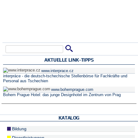
Suche
Suchformular
AKTUELLE LINK-TIPPS
www.interprace.cz
interpráce - die deutsch-tschechische Stellenbörse für Fachkräfte und
Personal aus Tschechien
www.bohemprague.com
Bohem Prague Hotel: das junge Designhotel im Zentrum von Prag
KATALOG
Bildung
Dienstleistungen