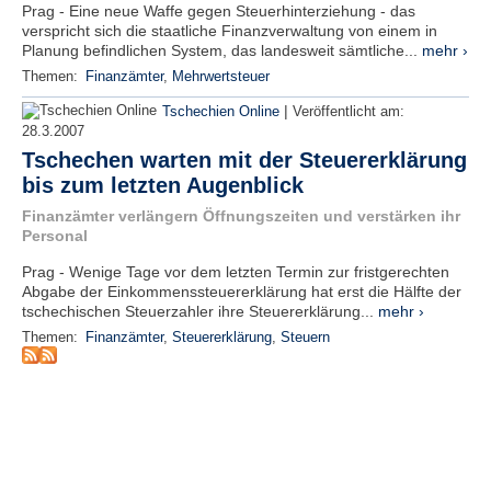
r
Prag - Eine neue Waffe gegen Steuerhinterziehung - das
e
verspricht sich die staatliche Finanzverwaltung von einem in
n
Planung befindlichen System, das landesweit sämtliche...
mehr ›
Themen:
Finanzämter
,
Mehrwertsteuer
B
|
Tschechien Online
Veröffentlicht am:
E
28.3.2007
N
Tschechen warten mit der Steuererklärung
U
bis zum letzten Augenblick
T
Z
Finanzämter verlängern Öffnungszeiten und verstärken ihr
E
Personal
R
Prag - Wenige Tage vor dem letzten Termin zur fristgerechten
A
Abgabe der Einkommenssteuererklärung hat erst die Hälfte der
N
tschechischen Steuerzahler ihre Steuererklärung...
mehr ›
M
E
Themen:
Finanzämter
,
Steuererklärung
,
Steuern
L
D
U
N
G
B