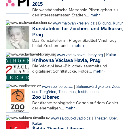
2015
Die westböhmische Metropole Pilsen gehört zu
den interessantesten Städten...
mehr ›
|
www.malovanikresleni.cz
Bildung
,
Kultur
Kunstatelier für Zeichen- und Malkurse,
Prag
Das Kunstatelier im Prager Stadtteil Vinohrady
bietet Zeichen- und...
mehr ›
|
www.vaclavhavel-library.org
Kultur
Knihovna Václava Havla, Prag
Die Václav-Havel-Bibliothek sammelt und
digitalisiert Schriftstücke, Fotos...
mehr ›
|
www.zooliberec.cz
Sehenswürdigkeiten
,
Zoos
und Tiergärten
,
Tourismus
,
Institutionen
Zoo Liberec
Der älteste zoologische Garten auf dem Gebiet
der ehemaligen...
mehr ›
|
www.saldovo-divadlo.cz
Theater, Oper
,
Kultur
Šalda-Theater, Liberec