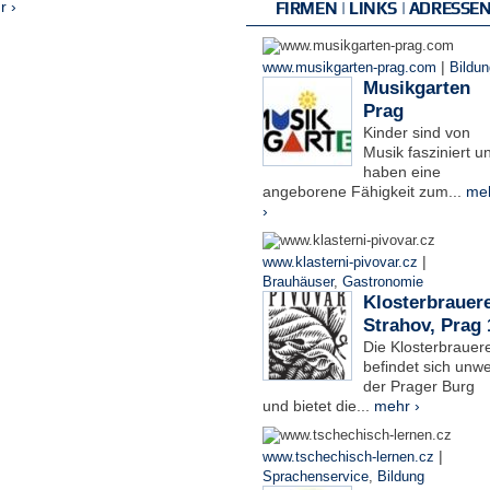
r ›
FIRMEN | LINKS | ADRESSE
s
|
www.musikgarten-prag.com
Bildun
Musikgarten
Prag
Kinder sind von
Musik fasziniert u
haben eine
angeborene Fähigkeit zum...
me
›
|
www.klasterni-pivovar.cz
Brauhäuser
,
Gastronomie
Klosterbrauere
Strahov, Prag 
Die Klosterbrauere
befindet sich unwe
der Prager Burg
und bietet die...
mehr ›
|
www.tschechisch-lernen.cz
Sprachenservice
,
Bildung