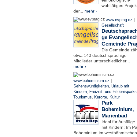
ein ökologisch-
wohltätiges Projek
der...
mehr ›
|
www.evprag.cz
Gesellschaft
Deutschsprach
ge Evangelisc
Gemeinde Pra
Die Gemeinde zäh
etwa 140 deutschsprachige
Mitglieder unterschiedlicher...
mehr ›
|
www.boheminium.cz
Sehenswürdigkeiten
,
Urlaub mit
Kindern
,
Freizeit- und Erlebnisparks
Tourismus
,
Kurorte
,
Kultur
Park
Boheminium,
Marienbad
Ideal für Ausflüge
mit Kindern: Im Pa
Boheminium im westböhmischen.