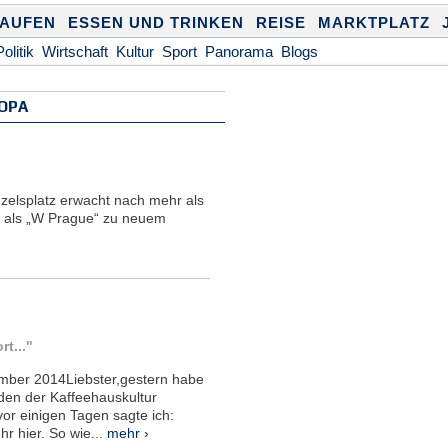
KAUFEN
ESSEN UND TRINKEN
REISE
MARKTPLATZ
Politik
Wirtschaft
Kultur
Sport
Panorama
Blogs
ROPA
elsplatz erwacht nach mehr als
 als „W Prague“ zu neuem
rt..."
ber 2014Liebster,gestern habe
den der Kaffeehauskultur
or einigen Tagen sagte ich:
hr hier. So wie...
mehr ›