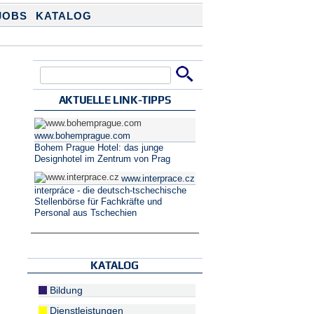
JOBS
KATALOG
Suche
Suchformular
AKTUELLE LINK-TIPPS
www.bohemprague.com
Bohem Prague Hotel: das junge
Designhotel im Zentrum von Prag
www.interprace.cz
interpráce - die deutsch-tschechische
Stellenbörse für Fachkräfte und
Personal aus Tschechien
KATALOG
Bildung
Dienstleistungen