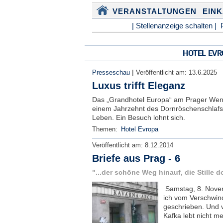
VERANSTALTUNGEN
EIN
| Stellenanzeige schalten |
HOTEL EV
|
Presseschau
Veröffentlicht am:
13.6.2025
Luxus trifft Eleganz
Das „Grandhotel Europa“ am Prager Wenz
einem Jahrzehnt des Dornröschenschlafs
Leben. Ein Besuch lohnt sich.
Themen:
Hotel Evropa
Veröffentlicht am:
8.12.2014
Briefe aus Prag - 6
"...der schöne Weg hinauf, die Stille do
Samstag, 8. Novem
ich vom Verschwin
geschrieben. Und v
Kafka lebt nicht me