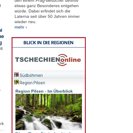
den einem Prag-Besucher defintiv
t
etwas ganz Besonderes entgehen
würde. Dabei erfindet sich die
Laterna seit über 50 Jahren immer
wieder neu.
mehr ›
i
he
g
BLICK IN DIE REGIONEN
lt
Südböhmen
Region Pilsen
,
Region Pilsen - Im Überblick
rk
..