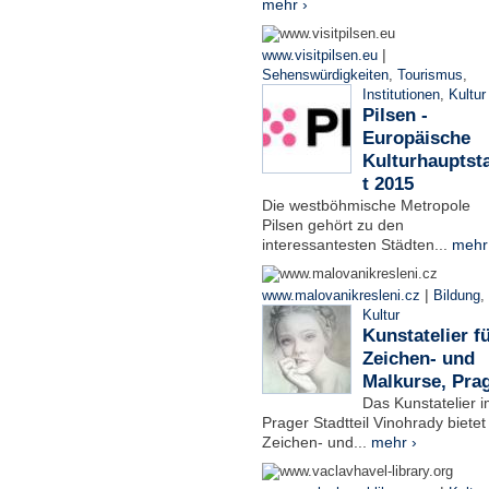
mehr ›
|
www.visitpilsen.eu
Sehenswürdigkeiten
,
Tourismus
,
Institutionen
,
Kultur
Pilsen -
Europäische
Kulturhauptst
t 2015
Die westböhmische Metropole
Pilsen gehört zu den
interessantesten Städten...
mehr
|
www.malovanikresleni.cz
Bildung
,
Kultur
Kunstatelier f
Zeichen- und
Malkurse, Pra
Das Kunstatelier 
Prager Stadtteil Vinohrady bietet
Zeichen- und...
mehr ›