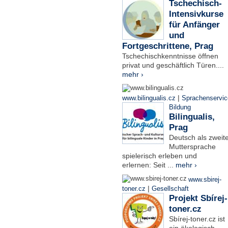
Tschechisch-
Intensivkurse
für Anfänger
und
Fortgeschrittene, Prag
Tschechischkenntnisse öffnen
privat und geschäftlich Türen....
mehr ›
|
www.bilingualis.cz
Sprachenservic
Bildung
Bilingualis,
Prag
Deutsch als zweit
Muttersprache
spielerisch erleben und
erlernen: Seit ...
mehr ›
www.sbirej-
|
toner.cz
Gesellschaft
Projekt Sbírej-
toner.cz
Sbírej-toner.cz ist