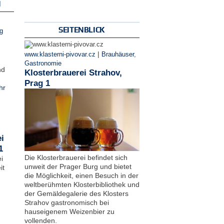
N
SEITENBLICK
g
|
www.klasterni-pivovar.cz
Brauhäuser
,
Gastronomie
nd
Klosterbrauerei Strahov,
Prag 1
hr
i
1
Die Klosterbrauerei befindet sich
i
unweit der Prager Burg und bietet
it
die Möglichkeit, einen Besuch in der
weltberühmten Klosterbibliothek und
der Gemäldegalerie des Klosters
Strahov gastronomisch bei
hauseigenem Weizenbier zu
vollenden.