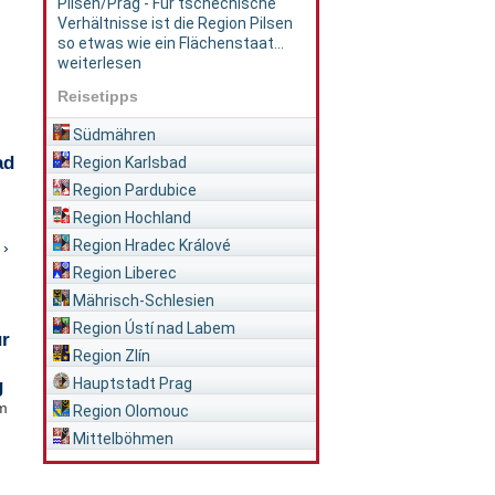
Pilsen/Prag - Für tschechische
Verhältnisse ist die Region Pilsen
so etwas wie ein Flächenstaat...
weiterlesen
Reisetipps
Südmähren
ad
Region Karlsbad
Region Pardubice
Region Hochland
Region Hradec Králové
 ›
Region Liberec
Mährisch-Schlesien
Region Ústí nad Labem
ür
Region Zlín
Hauptstadt Prag
g
im
Region Olomouc
Mittelböhmen