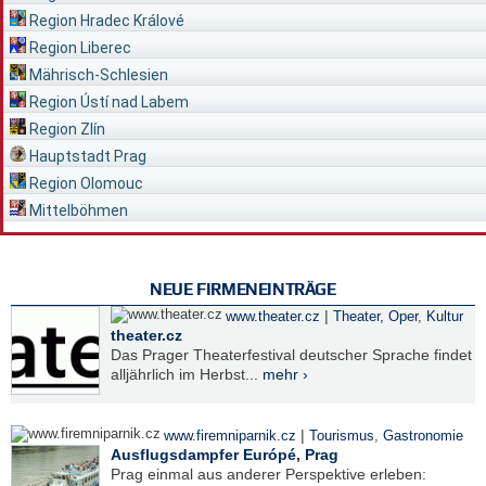
Region Hradec Králové
Region Liberec
Mährisch-Schlesien
Region Ústí nad Labem
Region Zlín
Hauptstadt Prag
Region Olomouc
Mittelböhmen
NEUE FIRMENEINTRÄGE
|
www.theater.cz
Theater, Oper
,
Kultur
theater.cz
Das Prager Theaterfestival deutscher Sprache findet
alljährlich im Herbst...
mehr ›
|
www.firemniparnik.cz
Tourismus
,
Gastronomie
Ausflugsdampfer Európé, Prag
Prag einmal aus anderer Perspektive erleben: