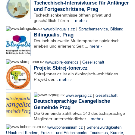
Tschechisch-Intensivkurse für Anfänger
und Fortgeschrittene, Prag
Tschechischkenntnisse öffnen privat und
geschäftlich Türen....
mehr ›
|
www.bilingualis.cz
Sprachenservice
,
Bildung
Bilingualis, Prag
Deutsch als zweite Muttersprache spielerisch
erleben und erlernen: Seit ...
mehr ›
|
www.sbirej-toner.cz
Gesellschaft
Projekt Sbírej-toner.cz
Sbírej-toner.cz ist ein ökologisch-wohltätiges
Projekt der...
mehr ›
|
www.evprag.cz
Gesellschaft
Deutschsprachige Evangelische
Gemeinde Prag
Die Gemeinde zählt etwa 140 deutschsprachige
Mitglieder unterschiedlicher...
mehr ›
|
www.boheminium.cz
Sehenswürdigkeiten
,
Urlaub mit Kindern
,
Freizeit- und Erlebnisparks
,
Tourismus
,
Kurorte
,