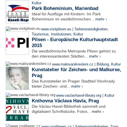
Kultur
Park Boheminium, Marienbad
Ideal für Ausflüge mit Kindern: Im Park
Boheminium im westböhmischen...
mehr ›
|
www.visitpilsen.eu
Sehenswürdigkeiten
,
Tourismus
,
Institutionen
,
Kultur
Pilsen - Europäische Kulturhauptstadt
2015
Die westböhmische Metropole Pilsen gehört zu
den interessantesten Städten...
mehr ›
|
www.malovanikresleni.cz
Bildung
,
Kultur
Kunstatelier für Zeichen- und Malkurse,
Prag
Das Kunstatelier im Prager Stadtteil Vinohrady
bietet Zeichen- und...
mehr ›
|
www.vaclavhavel-library.org
Kultur
Knihovna Václava Havla, Prag
Die Václav-Havel-Bibliothek sammelt und
digitalisiert Schriftstücke, Fotos...
mehr ›
|
www.zooliberec.cz
Sehenswürdigkeiten
,
Zoos