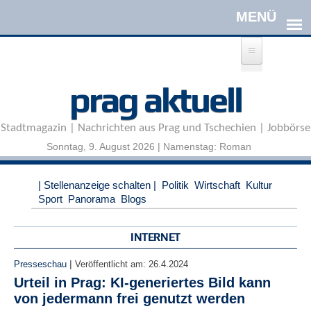
Direkt zum Inhalt
A
prag aktuell
n
m
e
Stadtmagazin | Nachrichten aus Prag und Tschechien | Jobbörse
l
d
Sonntag, 9. August 2026 | Namenstag: Roman
e
n
|
| Stellenanzeige schalten |
Politik
Wirtschaft
Kultur
R
Sport
Panorama
Blogs
e
g
i
INTERNET
s
t
|
Presseschau
Veröffentlicht am:
26.4.2024
r
Urteil in Prag: KI-generiertes Bild kann
i
von jedermann frei genutzt werden
e