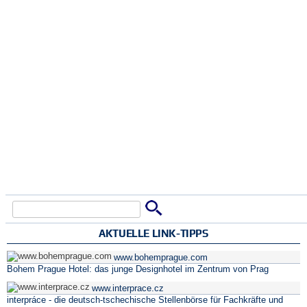
Suche
Suchformular
AKTUELLE LINK-TIPPS
www.bohemprague.com
Bohem Prague Hotel: das junge Designhotel im Zentrum von Prag
www.interprace.cz
interpráce - die deutsch-tschechische Stellenbörse für Fachkräfte und