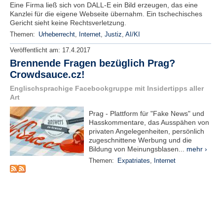
r
Eine Firma ließ sich von DALL-E ein Bild erzeugen, das eine
e
Kanzlei für die eigene Webseite übernahm. Ein tschechisches
n
Gericht sieht keine Rechtsverletzung.
Themen:
Urheberrecht
,
Internet
,
Justiz
,
AI/KI
B
Veröffentlicht am:
17.4.2017
E
Brennende Fragen bezüglich Prag?
N
Crowdsauce.cz!
U
T
Englischsprachige Facebookgruppe mit Insidertipps aller
Z
Art
E
R
Prag - Plattform für "Fake News" und
Hasskommentare, das Ausspähen von
A
privaten Angelegenheiten, persönlich
N
zugeschnittene Werbung und die
M
Bildung von Meinungsblasen...
mehr ›
E
Themen:
Expatriates
,
Internet
L
D
U
N
G
B