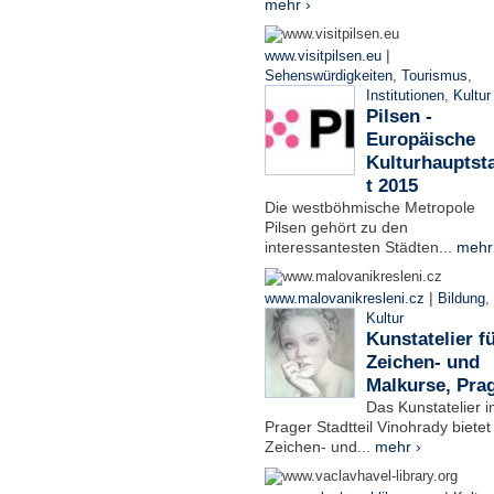
mehr ›
|
www.visitpilsen.eu
Sehenswürdigkeiten
,
Tourismus
,
Institutionen
,
Kultur
Pilsen -
Europäische
Kulturhauptst
t 2015
Die westböhmische Metropole
Pilsen gehört zu den
interessantesten Städten...
mehr
|
www.malovanikresleni.cz
Bildung
,
Kultur
Kunstatelier f
Zeichen- und
Malkurse, Pra
Das Kunstatelier 
Prager Stadtteil Vinohrady bietet
Zeichen- und...
mehr ›