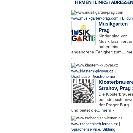
FIRMEN | LINKS | ADRESSE
|
www.musikgarten-prag.com
Bildun
Musikgarten
Prag
Kinder sind von
Musik fasziniert u
haben eine
angeborene Fähigkeit zum...
me
›
|
www.klasterni-pivovar.cz
Brauhäuser
,
Gastronomie
Klosterbrauere
Strahov, Prag 
Die Klosterbrauere
befindet sich unwe
der Prager Burg
und bietet die...
mehr ›
|
www.tschechisch-lernen.cz
Sprachenservice
,
Bildung