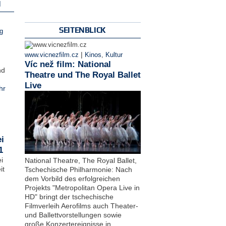
N
SEITENBLICK
g
|
www.vicnezfilm.cz
Kinos
,
Kultur
Víc než film: National
nd
Theatre und The Royal Ballet
Live
hr
i
1
i
National Theatre, The Royal Ballet,
it
Tschechische Philharmonie: Nach
dem Vorbild des erfolgreichen
Projekts "Metropolitan Opera Live in
HD" bringt der tschechische
Filmverleih Aerofilms auch Theater-
und Ballettvorstellungen sowie
große Konzertereignisse in