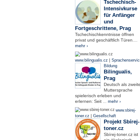
Tschechisch-
Intensivkurse
für Anfänger
und
Fortgeschrittene, Prag
Tschechischkenntnisse öffnen
privat und geschäftlich Türen....
mehr ›
|
www.bilingualis.cz
Sprachenservic
Bildung
Bilingualis,
Prag
Deutsch als zweit
Muttersprache
spielerisch erleben und
erlernen: Seit ...
mehr ›
www.sbirej-
|
toner.cz
Gesellschaft
Projekt Sbírej-
toner.cz
Sbírej-toner.cz ist