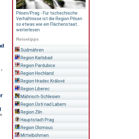
Pilsen/Prag - Für tschechische
Verhältnisse ist die Region Pilsen
so etwas wie ein Flächenstaat...
weiterlesen
Reisetipps
ad
Südmähren
Region Karlsbad
Region Pardubice
 ›
Region Hochland
Region Hradec Králové
Region Liberec
ür
Mährisch-Schlesien
Region Ústí nad Labem
g
Region Zlín
im
Hauptstadt Prag
Region Olomouc
Mittelböhmen