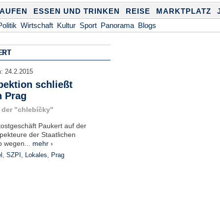
KAUFEN
ESSEN UND TRINKEN
REISE
MARKTPLATZ
Politik
Wirtschaft
Kultur
Sport
Panorama
Blogs
ERT
m:
24.2.2015
ektion schließt
n Prag
 der "chlebíčky"
stgeschäft Paukert auf der
pekteure der Staatlichen
b wegen...
mehr ›
l
,
SZPI
,
Lokales
,
Prag