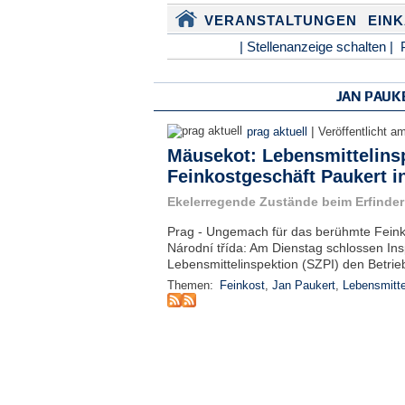
VERANSTALTUNGEN
EIN
| Stellenanzeige schalten |
JAN PAUK
|
prag aktuell
Veröffentlicht a
Mäusekot: Lebensmittelinsp
Feinkostgeschäft Paukert i
Ekelerregende Zustände beim Erfinder
Prag - Ungemach für das berühmte Feinko
Národní třída: Am Dienstag schlossen Ins
Lebensmittelinspektion (SZPI) den Betrie
Themen:
Feinkost
,
Jan Paukert
,
Lebensmitte