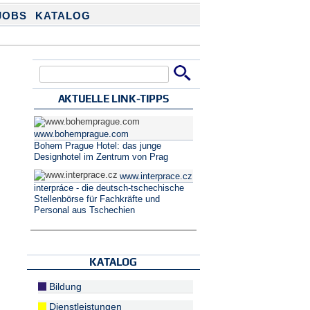
JOBS
KATALOG
Suche
Suchformular
AKTUELLE LINK-TIPPS
www.bohemprague.com
Bohem Prague Hotel: das junge
Designhotel im Zentrum von Prag
www.interprace.cz
interpráce - die deutsch-tschechische
Stellenbörse für Fachkräfte und
Personal aus Tschechien
KATALOG
Bildung
Dienstleistungen