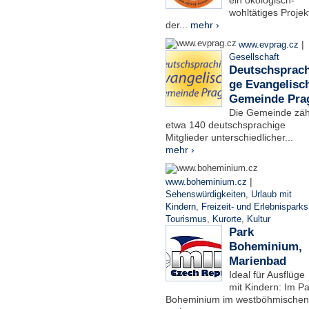
ein ökologisch-
wohltätiges Projek
der...
mehr ›
|
www.evprag.cz
Gesellschaft
Deutschsprach
ge Evangelisc
Gemeinde Pra
Die Gemeinde zäh
etwa 140 deutschsprachige
Mitglieder unterschiedlicher...
mehr ›
|
www.boheminium.cz
Sehenswürdigkeiten
,
Urlaub mit
Kindern
,
Freizeit- und Erlebnisparks
Tourismus
,
Kurorte
,
Kultur
Park
Boheminium,
Marienbad
Ideal für Ausflüge
mit Kindern: Im Pa
Boheminium im westböhmischen.