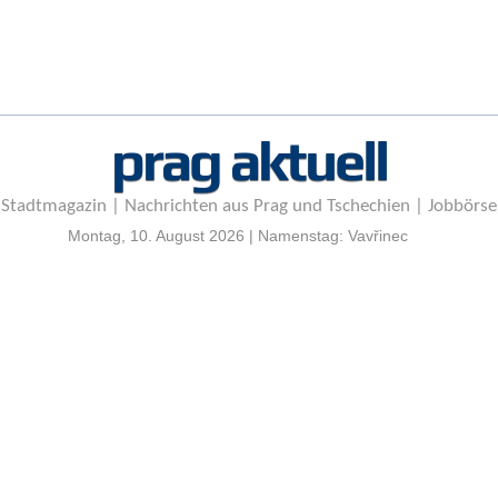
r
e
n
B
E
prag aktuell
N
U
T
Stadtmagazin | Nachrichten aus Prag und Tschechien | Jobbörse
Z
E
Montag, 10. August 2026 | Namenstag: Vavřinec
R
A
N
M
E
L
D
U
N
G
B