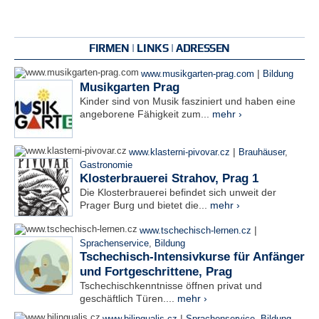
FIRMEN | LINKS | ADRESSEN
|
www.musikgarten-prag.com
Bildung
Musikgarten Prag
Kinder sind von Musik fasziniert und haben eine
angeborene Fähigkeit zum...
mehr ›
|
www.klasterni-pivovar.cz
Brauhäuser
,
Gastronomie
Klosterbrauerei Strahov, Prag 1
Die Klosterbrauerei befindet sich unweit der
Prager Burg und bietet die...
mehr ›
|
www.tschechisch-lernen.cz
Sprachenservice
,
Bildung
Tschechisch-Intensivkurse für Anfänger
und Fortgeschrittene, Prag
Tschechischkenntnisse öffnen privat und
geschäftlich Türen....
mehr ›
|