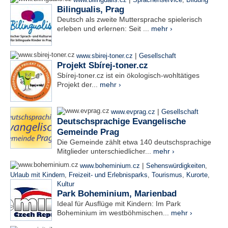
www.bilingualis.cz
Sprachenservice
,
Bildung
Bilingualis, Prag
Deutsch als zweite Muttersprache spielerisch
erleben und erlernen: Seit ...
mehr ›
|
www.sbirej-toner.cz
Gesellschaft
Projekt Sbírej-toner.cz
Sbírej-toner.cz ist ein ökologisch-wohltätiges
Projekt der...
mehr ›
|
www.evprag.cz
Gesellschaft
Deutschsprachige Evangelische
Gemeinde Prag
Die Gemeinde zählt etwa 140 deutschsprachige
Mitglieder unterschiedlicher...
mehr ›
|
www.boheminium.cz
Sehenswürdigkeiten
,
Urlaub mit Kindern
,
Freizeit- und Erlebnisparks
,
Tourismus
,
Kurorte
,
Kultur
Park Boheminium, Marienbad
Ideal für Ausflüge mit Kindern: Im Park
Boheminium im westböhmischen...
mehr ›