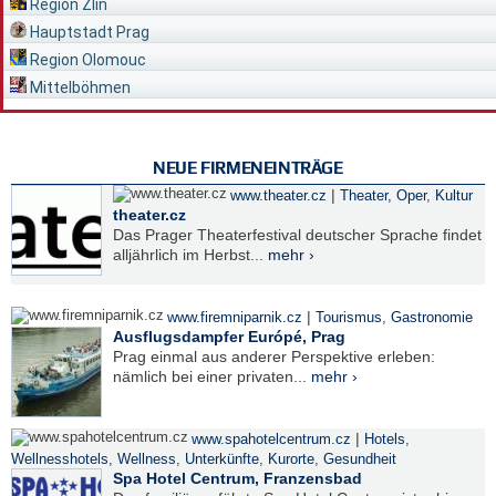
Region Zlín
Hauptstadt Prag
Region Olomouc
Mittelböhmen
NEUE FIRMENEINTRÄGE
|
www.theater.cz
Theater, Oper
,
Kultur
theater.cz
Das Prager Theaterfestival deutscher Sprache findet
alljährlich im Herbst...
mehr ›
|
www.firemniparnik.cz
Tourismus
,
Gastronomie
Ausflugsdampfer Európé, Prag
Prag einmal aus anderer Perspektive erleben:
nämlich bei einer privaten...
mehr ›
|
www.spahotelcentrum.cz
Hotels
,
Wellnesshotels
,
Wellness
,
Unterkünfte
,
Kurorte
,
Gesundheit
Spa Hotel Centrum, Franzensbad