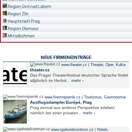
Region Ústí nad Labem
Region Zlín
Hauptstadt Prag
Region Olomouc
Mittelböhmen
NEUE FIRMENEINTRÄGE
|
www.theater.cz
Theater, Oper
,
Kultur
theater.cz
Das Prager Theaterfestival deutscher Sprache findet
alljährlich im Herbst...
mehr ›
|
www.firemniparnik.cz
Tourismus
,
Gastronomie
Ausflugsdampfer Európé, Prag
Prag einmal aus anderer Perspektive erleben:
nämlich bei einer privaten...
mehr ›
|
www.spahotelcentrum.cz
Hotels
,