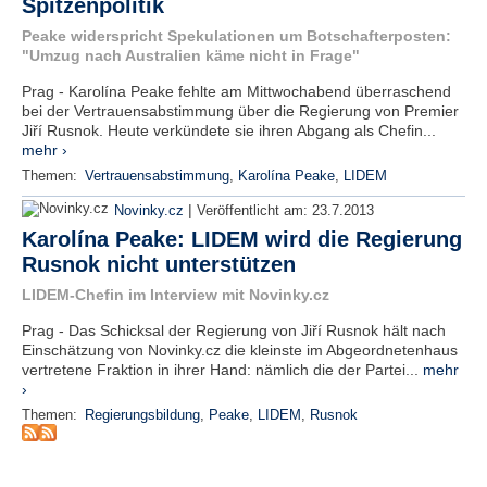
Spitzenpolitik
r
e
Peake widerspricht Spekulationen um Botschafterposten:
n
"Umzug nach Australien käme nicht in Frage"
Prag - Karolína Peake fehlte am Mittwochabend überraschend
B
bei der Vertrauensabstimmung über die Regierung von Premier
E
Jiří Rusnok. Heute verkündete sie ihren Abgang als Chefin...
N
mehr ›
U
Themen:
Vertrauensabstimmung
,
Karolína Peake
,
LIDEM
T
Z
|
Novinky.cz
Veröffentlicht am:
23.7.2013
E
Karolína Peake: LIDEM wird die Regierung
R
Rusnok nicht unterstützen
A
N
LIDEM-Chefin im Interview mit Novinky.cz
M
Prag - Das Schicksal der Regierung von Jiří Rusnok hält nach
E
Einschätzung von Novinky.cz die kleinste im Abgeordnetenhaus
L
vertretene Fraktion in ihrer Hand: nämlich die der Partei...
mehr
D
›
U
Themen:
Regierungsbildung
,
Peake
,
LIDEM
,
Rusnok
N
G
B