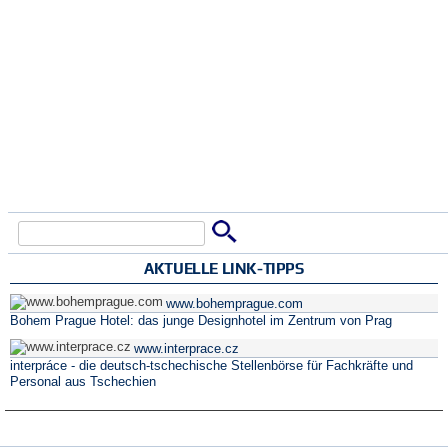
Suche
Suchformular
AKTUELLE LINK-TIPPS
www.bohemprague.com
Bohem Prague Hotel: das junge Designhotel im Zentrum von Prag
www.interprace.cz
interpráce - die deutsch-tschechische Stellenbörse für Fachkräfte und
Personal aus Tschechien