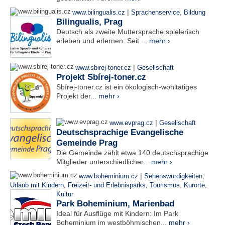
|
www.bilingualis.cz
Sprachenservice
,
Bildung
Bilingualis, Prag
Deutsch als zweite Muttersprache spielerisch
erleben und erlernen: Seit ...
mehr ›
|
www.sbirej-toner.cz
Gesellschaft
Projekt Sbírej-toner.cz
Sbírej-toner.cz ist ein ökologisch-wohltätiges
Projekt der...
mehr ›
|
www.evprag.cz
Gesellschaft
Deutschsprachige Evangelische
Gemeinde Prag
Die Gemeinde zählt etwa 140 deutschsprachige
Mitglieder unterschiedlicher...
mehr ›
|
www.boheminium.cz
Sehenswürdigkeiten
,
Urlaub mit Kindern
,
Freizeit- und Erlebnisparks
,
Tourismus
,
Kurorte
,
Kultur
Park Boheminium, Marienbad
Ideal für Ausflüge mit Kindern: Im Park
Boheminium im westböhmischen...
mehr ›