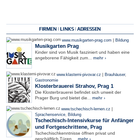
FIRMEN | LINKS | ADRESSEN
|
www.musikgarten-prag.com
Bildung
Musikgarten Prag
Kinder sind von Musik fasziniert und haben eine
angeborene Fähigkeit zum...
mehr ›
|
www.klasterni-pivovar.cz
Brauhäuser
,
Gastronomie
Klosterbrauerei Strahov, Prag 1
Die Klosterbrauerei befindet sich unweit der
Prager Burg und bietet die...
mehr ›
|
www.tschechisch-lernen.cz
Sprachenservice
,
Bildung
Tschechisch-Intensivkurse für Anfänger
und Fortgeschrittene, Prag
Tschechischkenntnisse öffnen privat und
geschäftlich Türen....
mehr ›