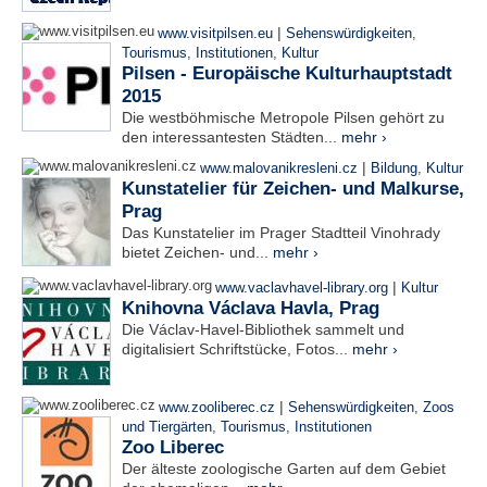
|
www.visitpilsen.eu
Sehenswürdigkeiten
,
Tourismus
,
Institutionen
,
Kultur
Pilsen - Europäische Kulturhauptstadt
2015
Die westböhmische Metropole Pilsen gehört zu
den interessantesten Städten...
mehr ›
|
www.malovanikresleni.cz
Bildung
,
Kultur
Kunstatelier für Zeichen- und Malkurse,
Prag
Das Kunstatelier im Prager Stadtteil Vinohrady
bietet Zeichen- und...
mehr ›
|
www.vaclavhavel-library.org
Kultur
Knihovna Václava Havla, Prag
Die Václav-Havel-Bibliothek sammelt und
digitalisiert Schriftstücke, Fotos...
mehr ›
|
www.zooliberec.cz
Sehenswürdigkeiten
,
Zoos
und Tiergärten
,
Tourismus
,
Institutionen
Zoo Liberec
Der älteste zoologische Garten auf dem Gebiet