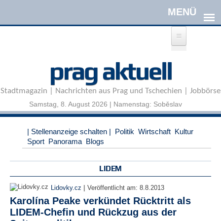
Direkt zum Inhalt
A
prag aktuell
n
m
e
Stadtmagazin | Nachrichten aus Prag und Tschechien | Jobbörse
l
d
Samstag, 8. August 2026 | Namenstag: Soběslav
e
n
|
| Stellenanzeige schalten |
Politik
Wirtschaft
Kultur
R
Sport
Panorama
Blogs
e
g
i
LIDEM
s
t
|
Lidovky.cz
Veröffentlicht am:
8.8.2013
r
Karolína Peake verkündet Rücktritt als
i
LIDEM-Chefin und Rückzug aus der
e