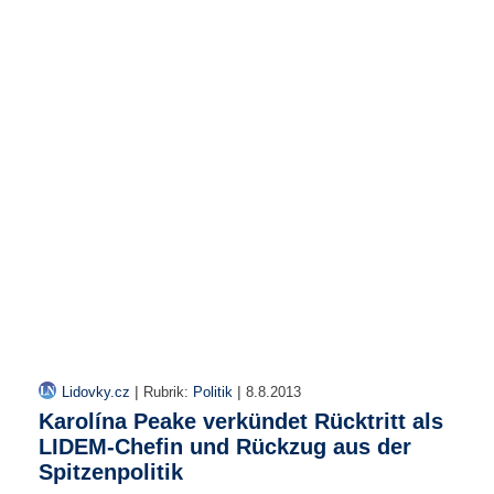
r
e
n
B
E
N
U
T
Z
E
R
A
N
M
E
L
D
|
|
Lidovky.cz
Rubrik:
Politik
8.8.2013
U
Karolína Peake verkündet Rücktritt als
N
LIDEM-Chefin und Rückzug aus der
G
Spitzenpolitik
B