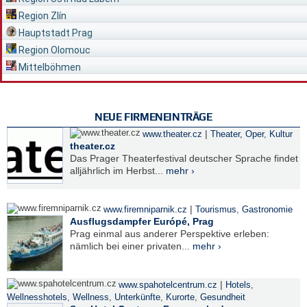
Region Zlín
Hauptstadt Prag
Region Olomouc
Mittelböhmen
NEUE FIRMENEINTRÄGE
|
www.theater.cz
Theater, Oper
,
Kultur
theater.cz
Das Prager Theaterfestival deutscher Sprache findet
alljährlich im Herbst...
mehr ›
|
www.firemniparnik.cz
Tourismus
,
Gastronomie
Ausflugsdampfer Európé, Prag
Prag einmal aus anderer Perspektive erleben:
nämlich bei einer privaten...
mehr ›
|
www.spahotelcentrum.cz
Hotels
,
Wellnesshotels
,
Wellness
,
Unterkünfte
,
Kurorte
,
Gesundheit