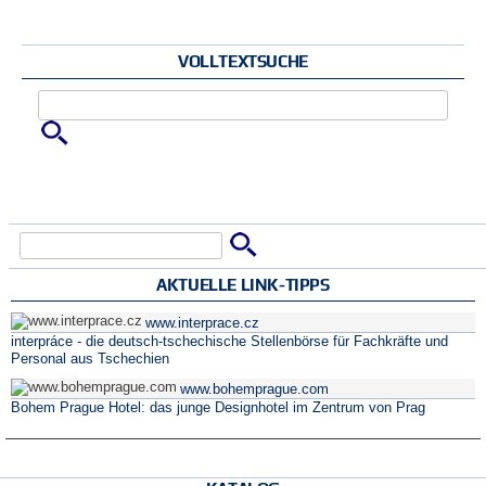
VOLLTEXTSUCHE
Zu suchende Schlüsselwörter
Suche
Suchformular
AKTUELLE LINK-TIPPS
www.interprace.cz
interpráce - die deutsch-tschechische Stellenbörse für Fachkräfte und
Personal aus Tschechien
www.bohemprague.com
Bohem Prague Hotel: das junge Designhotel im Zentrum von Prag