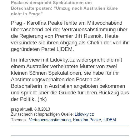
Peake widerspricht Spekulationen um
e
Botschafterposten: "Umzug nach Australien käme
n
nicht in Frage"
u
t
Prag - Karolína Peake fehlte am Mittwochabend
z
überraschend bei der Vertrauensabstimmung über
e
die Regierung von Premier Jiří Rusnok. Heute
r
verkündete sie ihren Abgang als Chefin der von ihr
n
gegründeten Partei LIDEM.
a
m
Im Interview mit Lidovky.cz widerspricht die mit
e
einem Australier verheiratete Mutter von zwei
*
kleinen Söhnen Spekulationen, sie habe für ihr
Abstimmungsverhalten den Posten als
Botschafterin in Australien angeboten bekommen
P
a
und spricht über die Gründe für ihren Rückzug aus
s
der Politik. (nk)
s
w
prag aktuell, 8.8.2013
o
Zur tschechischsprachigen Quelle:
Lidovky.cz
r
Themen:
Vertrauensabstimmung
,
Karolína Peake
,
LIDEM
t
*