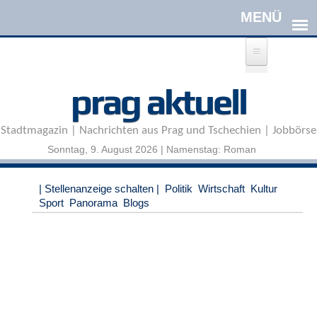
Direkt zum Inhalt
A
prag aktuell
n
m
e
Stadtmagazin | Nachrichten aus Prag und Tschechien | Jobbörse
l
d
Sonntag, 9. August 2026 | Namenstag: Roman
e
n
|
| Stellenanzeige schalten |
Politik
Wirtschaft
Kultur
R
Sport
Panorama
Blogs
e
g
i
s
t
r
i
e