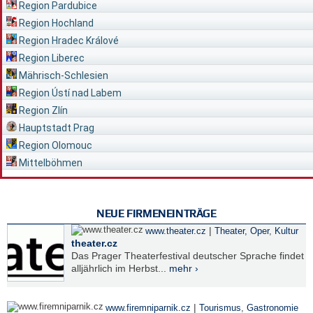
Region Pardubice
Region Hochland
Region Hradec Králové
Region Liberec
Mährisch-Schlesien
Region Ústí nad Labem
Region Zlín
Hauptstadt Prag
Region Olomouc
Mittelböhmen
NEUE FIRMENEINTRÄGE
|
www.theater.cz
Theater, Oper
,
Kultur
theater.cz
Das Prager Theaterfestival deutscher Sprache findet
alljährlich im Herbst...
mehr ›
|
www.firemniparnik.cz
Tourismus
,
Gastronomie