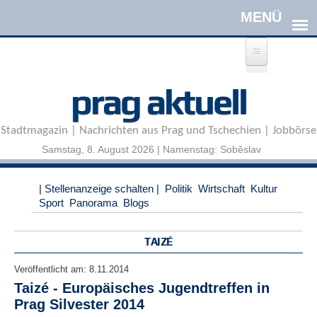
Direkt zum Inhalt
A
prag aktuell
n
m
e
Stadtmagazin | Nachrichten aus Prag und Tschechien | Jobbörse
l
d
Samstag, 8. August 2026 | Namenstag: Soběslav
e
n
|
| Stellenanzeige schalten |
Politik
Wirtschaft
Kultur
R
Sport
Panorama
Blogs
e
g
i
TAIZÉ
s
t
Veröffentlicht am:
8.11.2014
r
Taizé - Europäisches Jugendtreffen in
i
Prag Silvester 2014
e