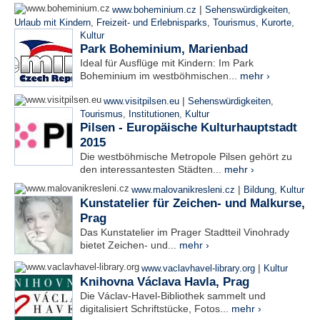
|
www.boheminium.cz
Sehenswürdigkeiten
,
Urlaub mit Kindern
,
Freizeit- und Erlebnisparks
,
Tourismus
,
Kurorte
,
Kultur
Park Boheminium, Marienbad
Ideal für Ausflüge mit Kindern: Im Park
Boheminium im westböhmischen...
mehr ›
|
www.visitpilsen.eu
Sehenswürdigkeiten
,
Tourismus
,
Institutionen
,
Kultur
Pilsen - Europäische Kulturhauptstadt
2015
Die westböhmische Metropole Pilsen gehört zu
den interessantesten Städten...
mehr ›
|
www.malovanikresleni.cz
Bildung
,
Kultur
Kunstatelier für Zeichen- und Malkurse,
Prag
Das Kunstatelier im Prager Stadtteil Vinohrady
bietet Zeichen- und...
mehr ›
|
www.vaclavhavel-library.org
Kultur
Knihovna Václava Havla, Prag
Die Václav-Havel-Bibliothek sammelt und
digitalisiert Schriftstücke, Fotos...
mehr ›