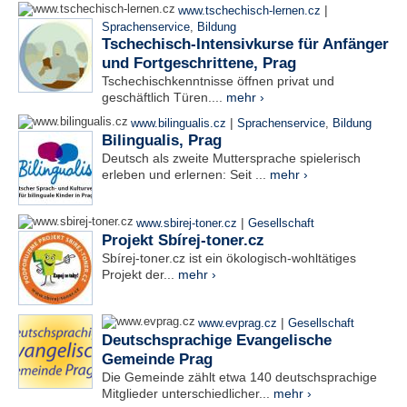
|
www.tschechisch-lernen.cz
Sprachenservice
,
Bildung
Tschechisch-Intensivkurse für Anfänger
und Fortgeschrittene, Prag
Tschechischkenntnisse öffnen privat und
geschäftlich Türen....
mehr ›
|
www.bilingualis.cz
Sprachenservice
,
Bildung
Bilingualis, Prag
Deutsch als zweite Muttersprache spielerisch
erleben und erlernen: Seit ...
mehr ›
|
www.sbirej-toner.cz
Gesellschaft
Projekt Sbírej-toner.cz
Sbírej-toner.cz ist ein ökologisch-wohltätiges
Projekt der...
mehr ›
|
www.evprag.cz
Gesellschaft
Deutschsprachige Evangelische
Gemeinde Prag
Die Gemeinde zählt etwa 140 deutschsprachige
Mitglieder unterschiedlicher...
mehr ›