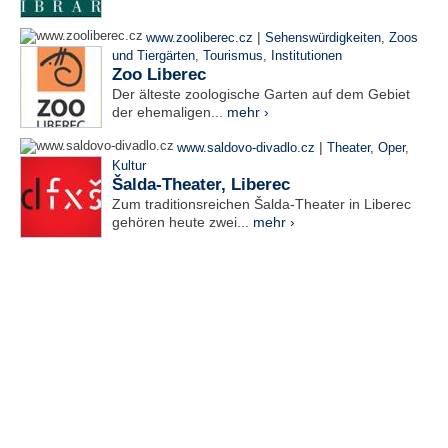
|
www.zooliberec.cz
Sehenswürdigkeiten
,
Zoos
und Tiergärten
,
Tourismus
,
Institutionen
Zoo Liberec
Der älteste zoologische Garten auf dem Gebiet
der ehemaligen...
mehr ›
|
www.saldovo-divadlo.cz
Theater, Oper
,
Kultur
Šalda-Theater, Liberec
Zum traditionsreichen Šalda-Theater in Liberec
gehören heute zwei...
mehr ›