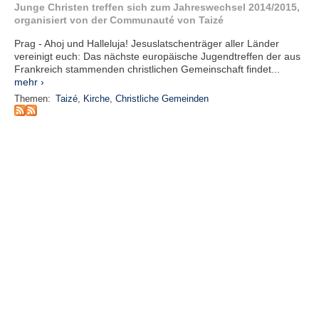
r
Junge Christen treffen sich zum Jahreswechsel 2014/2015,
e
organisiert von der Communauté von Taizé
n
Prag - Ahoj und Halleluja! Jesuslatschenträger aller Länder
vereinigt euch: Das nächste europäische Jugendtreffen der aus
B
Frankreich stammenden christlichen Gemeinschaft findet...
E
mehr ›
N
Themen:
Taizé
,
Kirche
,
Christliche Gemeinden
U
T
Z
E
R
A
N
M
E
L
D
U
N
G
B