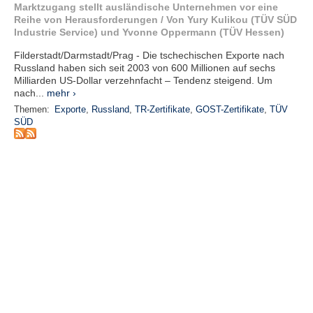
r
Marktzugang stellt ausländische Unternehmen vor eine
e
Reihe von Herausforderungen / Von Yury Kulikou (TÜV SÜD
n
Industrie Service) und Yvonne Oppermann (TÜV Hessen)
Filderstadt/Darmstadt/Prag - Die tschechischen Exporte nach
B
Russland haben sich seit 2003 von 600 Millionen auf sechs
E
Milliarden US-Dollar verzehnfacht – Tendenz steigend. Um
N
nach...
mehr ›
U
Themen:
Exporte
,
Russland
,
TR-Zertifikate
,
GOST-Zertifikate
,
TÜV
T
SÜD
Z
E
R
A
N
M
E
L
D
U
N
G
B