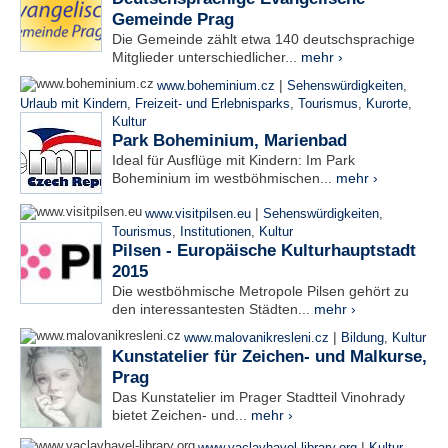
Gemeinde Prag
Die Gemeinde zählt etwa 140 deutschsprachige
Mitglieder unterschiedlicher...
mehr ›
|
www.boheminium.cz
Sehenswürdigkeiten
,
Urlaub mit Kindern
,
Freizeit- und Erlebnisparks
,
Tourismus
,
Kurorte
,
Kultur
Park Boheminium, Marienbad
Ideal für Ausflüge mit Kindern: Im Park
Boheminium im westböhmischen...
mehr ›
|
www.visitpilsen.eu
Sehenswürdigkeiten
,
Tourismus
,
Institutionen
,
Kultur
Pilsen - Europäische Kulturhauptstadt
2015
Die westböhmische Metropole Pilsen gehört zu
den interessantesten Städten...
mehr ›
|
www.malovanikresleni.cz
Bildung
,
Kultur
Kunstatelier für Zeichen- und Malkurse,
Prag
Das Kunstatelier im Prager Stadtteil Vinohrady
bietet Zeichen- und...
mehr ›
|