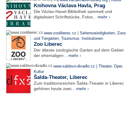
www.vaclavhavel-library.org
Kultur
Knihovna Václava Havla, Prag
Die Václav-Havel-Bibliothek sammelt und
digitalisiert Schriftstücke, Fotos...
mehr ›
|
www.zooliberec.cz
Sehenswürdigkeiten
,
Zoos
und Tiergärten
,
Tourismus
,
Institutionen
Zoo Liberec
Der älteste zoologische Garten auf dem Gebiet
der ehemaligen...
mehr ›
|
www.saldovo-divadlo.cz
Theater, Oper
,
Kultur
Šalda-Theater, Liberec
Zum traditionsreichen Šalda-Theater in Liberec
gehören heute zwei...
mehr ›