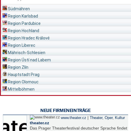
Südmähren
Region Karlsbad
Region Pardubice
Region Hochland
Region Hradec Králové
Region Liberec
Mährisch-Schlesien
Region Ústí nad Labem
Region Zlín
Hauptstadt Prag
Region Olomouc
Mittelböhmen
NEUE FIRMENEINTRÄGE
|
www.theater.cz
Theater, Oper
,
Kultur
theater.cz
Das Prager Theaterfestival deutscher Sprache findet