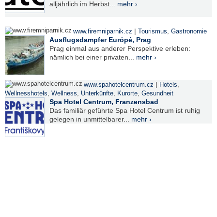
alljährlich im Herbst...
mehr ›
|
www.firemniparnik.cz
Tourismus
,
Gastronomie
Ausflugsdampfer Európé, Prag
Prag einmal aus anderer Perspektive erleben:
nämlich bei einer privaten...
mehr ›
|
www.spahotelcentrum.cz
Hotels
,
Wellnesshotels
,
Wellness
,
Unterkünfte
,
Kurorte
,
Gesundheit
Spa Hotel Centrum, Franzensbad
Das familiär geführte Spa Hotel Centrum ist ruhig
gelegen in unmittelbarer...
mehr ›