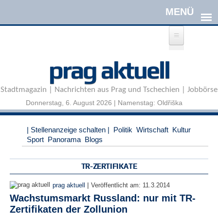
Direkt zum Inhalt
A
prag aktuell
n
m
e
Stadtmagazin | Nachrichten aus Prag und Tschechien | Jobbörse
l
d
Donnerstag, 6. August 2026 | Namenstag: Oldřiška
e
n
|
| Stellenanzeige schalten |
Politik
Wirtschaft
Kultur
R
Sport
Panorama
Blogs
e
g
i
TR-ZERTIFIKATE
s
t
|
prag aktuell
Veröffentlicht am:
11.3.2014
r
Wachstumsmarkt Russland: nur mit TR-
i
Zertifikaten der Zollunion
e