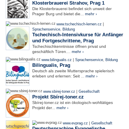
Klosterbrauerei Strahov, Prag 1
Die Klosterbrauerei befindet sich unweit der
Prager Burg und bietet die...
mehr ›
|
www.tschechisch-lernen.cz
Sprachenservice
,
Bildung
Tschechisch-Intensivkurse für Anfänger
und Fortgeschrittene, Prag
Tschechischkenntnisse öffnen privat und
geschäftlich Türen....
mehr ›
|
www.bilingualis.cz
Sprachenservice
,
Bildung
Bilingualis, Prag
Deutsch als zweite Muttersprache spielerisch
erleben und erlernen: Seit ...
mehr ›
|
www.sbirej-toner.cz
Gesellschaft
Projekt Sbírej-toner.cz
Sbírej-toner.cz ist ein ökologisch-wohltätiges
Projekt der...
mehr ›
|
www.evprag.cz
Gesellschaft
Deutschsprachige Evangelische