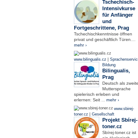
Tschechisch-
Intensivkurse
für Anfänger
und
Fortgeschrittene, Prag
Tschechischkenntnisse öffnen
privat und geschäftlich Türen....
mehr ›
|
www.bilingualis.cz
Sprachenservic
Bildung
Bilingualis,
Prag
Deutsch als zweit
Muttersprache
spielerisch erleben und
erlernen: Seit ...
mehr ›
www.sbirej-
|
toner.cz
Gesellschaft
Projekt Sbírej-
toner.cz
Sbírej-toner.cz ist