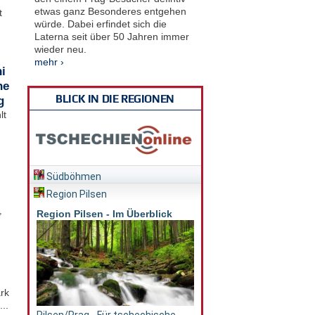
etwas ganz Besonderes entgehen
t
würde. Dabei erfindet sich die
Laterna seit über 50 Jahren immer
wieder neu.
mehr ›
i
he
BLICK IN DIE REGIONEN
g
lt
Südböhmen
Region Pilsen
,
Region Pilsen - Im Überblick
rk
..