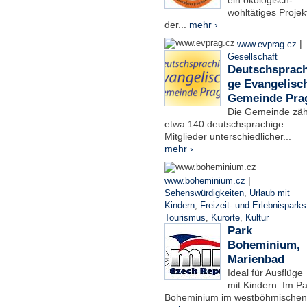
ein ökologisch-
wohltätiges Projek
der...
mehr ›
|
www.evprag.cz
Gesellschaft
Deutschsprach
ge Evangelisc
Gemeinde Pra
Die Gemeinde zäh
etwa 140 deutschsprachige
Mitglieder unterschiedlicher...
mehr ›
|
www.boheminium.cz
Sehenswürdigkeiten
,
Urlaub mit
Kindern
,
Freizeit- und Erlebnisparks
Tourismus
,
Kurorte
,
Kultur
Park
Boheminium,
Marienbad
Ideal für Ausflüge
mit Kindern: Im Pa
Boheminium im westböhmischen.