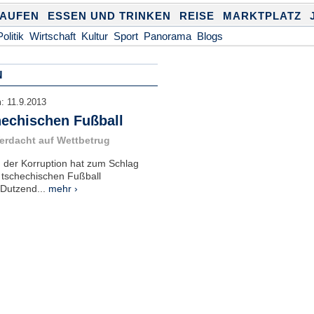
KAUFEN
ESSEN UND TRINKEN
REISE
MARKTPLATZ
Politik
Wirtschaft
Kultur
Sport
Panorama
Blogs
N
m:
11.9.2013
hechischen Fußball
Verdacht auf Wettbetrug
 der Korruption hat zum Schlag
 tschechischen Fußball
Dutzend...
mehr ›