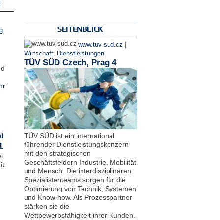
N
SEITENBLICK
g
|
www.tuv-sud.cz
Wirtschaft
,
Dienstleistungen
TÜV SÜD Czech, Prag 4
nd
hr
i
TÜV SÜD ist ein international
führender Dienstleistungskonzern
1
mit den strategischen
i
Geschäftsfeldern Industrie, Mobilität
it
und Mensch. Die interdisziplinären
Spezialistenteams sorgen für die
Optimierung von Technik, Systemen
und Know-how. Als Prozesspartner
stärken sie die
Wettbewerbsfähigkeit ihrer Kunden.