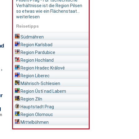
Pilsen/Prag - Für tschechische
Verhältnisse ist die Region Pilsen
so etwas wie ein Flächenstaat...
weiterlesen
Reisetipps
Südmähren
Region Karlsbad
ad
Region Pardubice
Region Hochland
Region Hradec Králové
 ›
Region Liberec
Mährisch-Schlesien
Region Ústí nad Labem
ür
Region Zlín
Hauptstadt Prag
g
Region Olomouc
im
Mittelböhmen