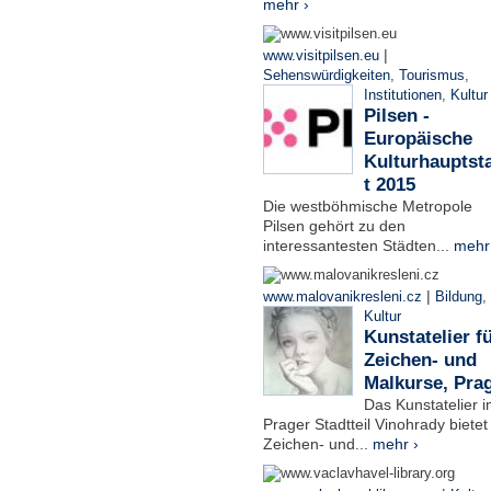
mehr ›
|
www.visitpilsen.eu
Sehenswürdigkeiten
,
Tourismus
,
Institutionen
,
Kultur
Pilsen -
Europäische
Kulturhauptst
t 2015
Die westböhmische Metropole
Pilsen gehört zu den
interessantesten Städten...
mehr
|
www.malovanikresleni.cz
Bildung
,
Kultur
Kunstatelier f
Zeichen- und
Malkurse, Pra
Das Kunstatelier 
Prager Stadtteil Vinohrady bietet
Zeichen- und...
mehr ›