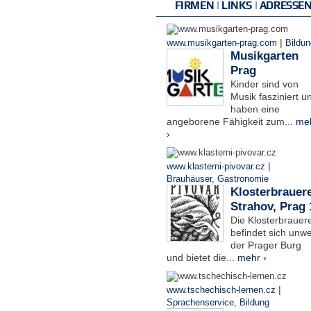
FIRMEN | LINKS | ADRESSE
|
www.musikgarten-prag.com
Bildun
Musikgarten
Prag
Kinder sind von
Musik fasziniert u
haben eine
angeborene Fähigkeit zum...
me
›
|
www.klasterni-pivovar.cz
Brauhäuser
,
Gastronomie
Klosterbrauere
Strahov, Prag 
Die Klosterbrauere
befindet sich unwe
der Prager Burg
und bietet die...
mehr ›
|
www.tschechisch-lernen.cz
Sprachenservice
,
Bildung