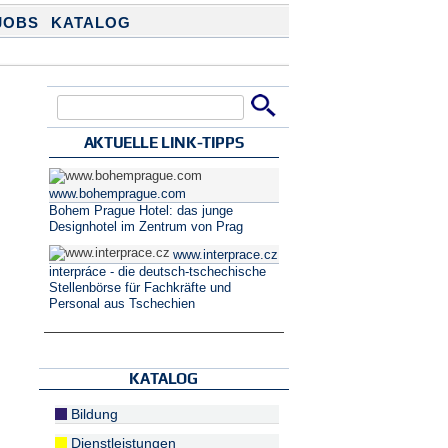
JOBS
KATALOG
Suche
Suchformular
AKTUELLE LINK-TIPPS
www.bohemprague.com
Bohem Prague Hotel: das junge
Designhotel im Zentrum von Prag
www.interprace.cz
interpráce - die deutsch-tschechische
Stellenbörse für Fachkräfte und
Personal aus Tschechien
KATALOG
Bildung
Dienstleistungen