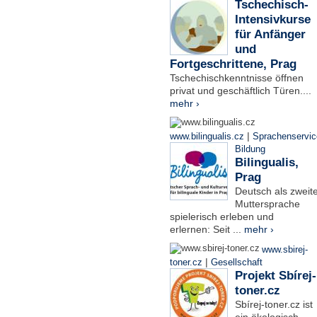
Tschechisch-
Intensivkurse
für Anfänger
und
Fortgeschrittene, Prag
Tschechischkenntnisse öffnen
privat und geschäftlich Türen....
mehr ›
|
www.bilingualis.cz
Sprachenservic
Bildung
Bilingualis,
Prag
Deutsch als zweit
Muttersprache
spielerisch erleben und
erlernen: Seit ...
mehr ›
www.sbirej-
|
toner.cz
Gesellschaft
Projekt Sbírej-
toner.cz
Sbírej-toner.cz ist