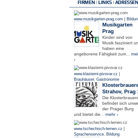
FIRMEN | LINKS | ADRESSE
|
www.musikgarten-prag.com
Bildun
Musikgarten
Prag
Kinder sind von
Musik fasziniert u
haben eine
angeborene Fähigkeit zum...
me
›
|
www.klasterni-pivovar.cz
Brauhäuser
,
Gastronomie
Klosterbrauere
Strahov, Prag 
Die Klosterbrauere
befindet sich unwe
der Prager Burg
und bietet die...
mehr ›
|
www.tschechisch-lernen.cz
Sprachenservice
,
Bildung