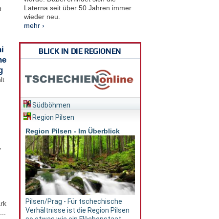
Laterna seit über 50 Jahren immer
t
wieder neu.
mehr ›
i
BLICK IN DIE REGIONEN
he
g
lt
Südböhmen
Region Pilsen
Region Pilsen - Im Überblick
,
Pilsen/Prag - Für tschechische
rk
Verhältnisse ist die Region Pilsen
..