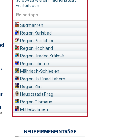
so etwas wie ein Flächenstaat...
weiterlesen
Reisetipps
Südmähren
Region Karlsbad
Region Pardubice
ad
Region Hochland
Region Hradec Králové
Region Liberec
 ›
Mährisch-Schlesien
Region Ústí nad Labem
Region Zlín
ür
Hauptstadt Prag
Region Olomouc
g
Mittelböhmen
im
NEUE FIRMENEINTRÄGE