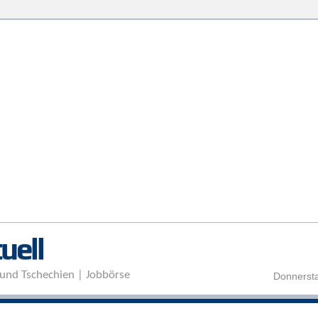
Direkt zum Inhalt
uell
und Tschechien | Jobbörse
Donnersta