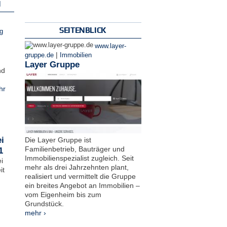
N
SEITENBLICK
g
www.layer-
|
gruppe.de
Immobilien
Layer Gruppe
nd
hr
i
Die Layer Gruppe ist
Familienbetrieb, Bauträger und
1
Immobilienspezialist zugleich. Seit
i
mehr als drei Jahrzehnten plant,
it
realisiert und vermittelt die Gruppe
ein breites Angebot an Immobilien –
vom Eigenheim bis zum
Grundstück.
mehr ›