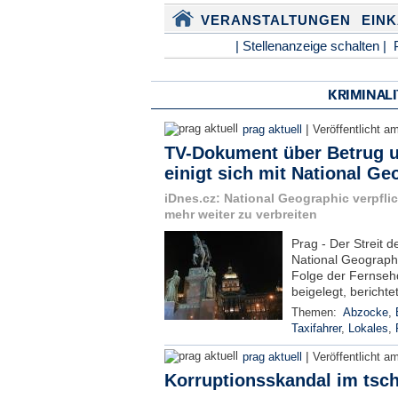
VERANSTALTUNGEN
EIN
| Stellenanzeige schalten |
KRIMINALI
|
prag aktuell
Veröffentlicht a
TV-Dokument über Betrug u
einigt sich mit National Ge
iDnes.cz: National Geographic verpflic
mehr weiter zu verbreiten
Prag - Der Streit 
National Geographi
Folge der Fernseh
beigelegt, berichtet
Themen:
Abzocke
,
Taxifahrer
,
Lokales
,
|
prag aktuell
Veröffentlicht a
Korruptionsskandal im tsc