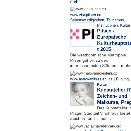
mehr ›
|
www.visitpilsen.eu
Sehenswürdigkeiten
,
Tourismus
,
Institutionen
,
Kultur
Pilsen -
Europäische
Kulturhauptst
t 2015
Die westböhmische Metropole
Pilsen gehört zu den
interessantesten Städten...
mehr
|
www.malovanikresleni.cz
Bildung
,
Kultur
Kunstatelier f
Zeichen- und
Malkurse, Pra
Das Kunstatelier 
Prager Stadtteil Vinohrady bietet
Zeichen- und...
mehr ›