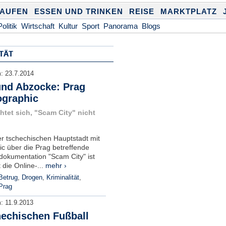
KAUFEN
ESSEN UND TRINKEN
REISE
MARKTPLATZ
Politik
Wirtschaft
Kultur
Sport
Panorama
Blogs
TÄT
m:
23.7.2014
nd Abzocke: Prag
ographic
htet sich, "Scam City" nicht
der tschechischen Hauptstadt mit
c über die Prag betreffende
dokumentation "Scam City" ist
 die Online-...
mehr ›
Betrug
,
Drogen
,
Kriminalität
,
Prag
m:
11.9.2013
hechischen Fußball