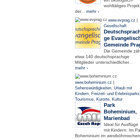
ein ökologisch-
wohltätiges Projek
der...
mehr ›
|
www.evprag.cz
Gesellschaft
Deutschsprach
ge Evangelisc
Gemeinde Pra
Die Gemeinde zäh
etwa 140 deutschsprachige
Mitglieder unterschiedlicher...
mehr ›
|
www.boheminium.cz
Sehenswürdigkeiten
,
Urlaub mit
Kindern
,
Freizeit- und Erlebnisparks
Tourismus
,
Kurorte
,
Kultur
Park
Boheminium,
Marienbad
Ideal für Ausflüge
mit Kindern: Im Pa
Boheminium im westböhmischen.