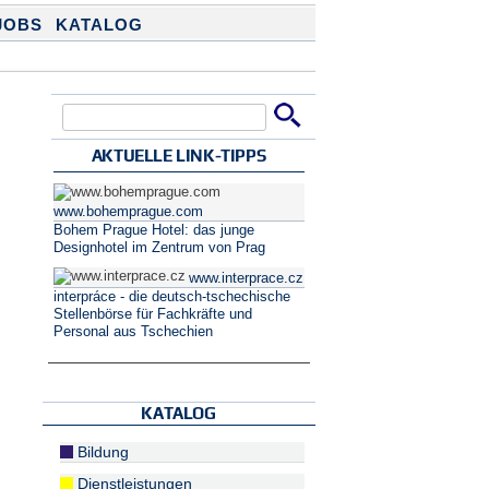
JOBS
KATALOG
Suche
Suchformular
AKTUELLE LINK-TIPPS
www.bohemprague.com
Bohem Prague Hotel: das junge
Designhotel im Zentrum von Prag
www.interprace.cz
interpráce - die deutsch-tschechische
Stellenbörse für Fachkräfte und
Personal aus Tschechien
KATALOG
Bildung
Dienstleistungen