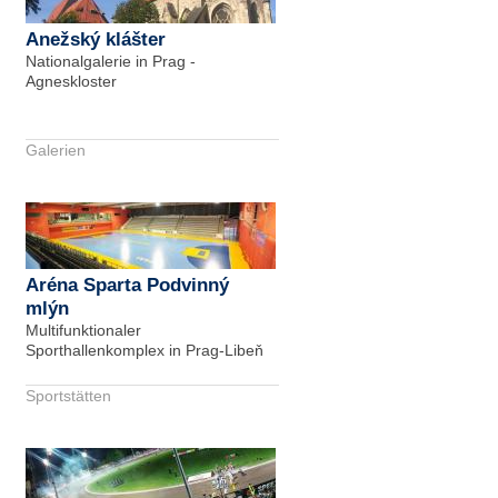
Anežský klášter
Nationalgalerie in Prag -
Agneskloster
Galerien
Aréna Sparta Podvinný
mlýn
Multifunktionaler
Sporthallenkomplex in Prag-Libeň
Sportstätten