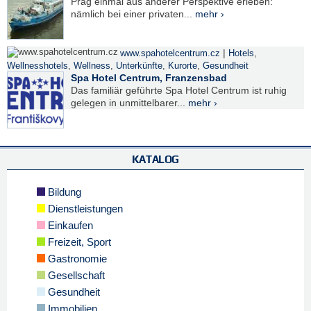
Prag einmal aus anderer Perspektive erleben:
nämlich bei einer privaten...
mehr ›
|
www.spahotelcentrum.cz
Hotels
,
Wellnesshotels
,
Wellness
,
Unterkünfte
,
Kurorte
,
Gesundheit
Spa Hotel Centrum, Franzensbad
Das familiär geführte Spa Hotel Centrum ist ruhig
gelegen in unmittelbarer...
mehr ›
KATALOG
Bildung
Dienstleistungen
Einkaufen
Freizeit, Sport
Gastronomie
Gesellschaft
Gesundheit
Immobilien