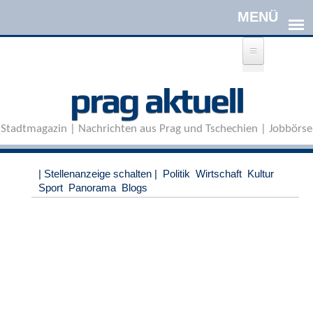
Direkt zum Inhalt
A
prag aktuell
n
m
e
Stadtmagazin | Nachrichten aus Prag und Tschechien | Jobbörse
l
d
e
n
| Stellenanzeige schalten |
Politik
Wirtschaft
Kultur
|
Sport
Panorama
Blogs
R
e
g
i
s
t
r
i
e