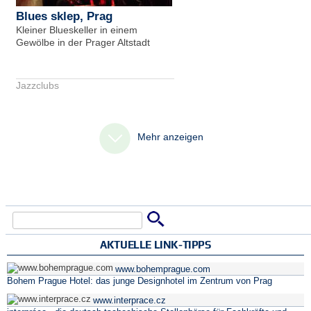
Blues sklep, Prag
Kleiner Blueskeller in einem
Gewölbe in der Prager Altstadt
Jazzclubs
Mehr anzeigen
Suche
Suchformular
AKTUELLE LINK-TIPPS
www.bohemprague.com
Bohem Prague Hotel: das junge Designhotel im Zentrum von Prag
www.interprace.cz