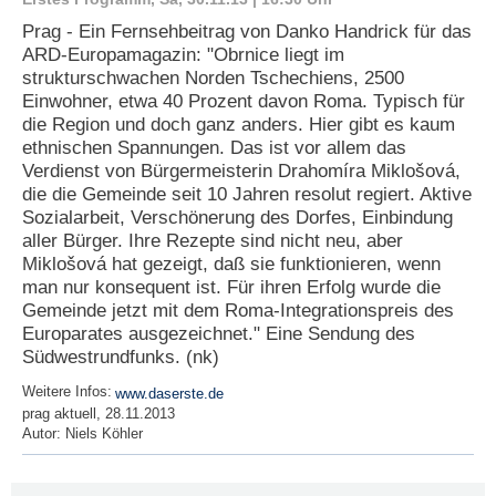
e
Prag - Ein Fernsehbeitrag von Danko Handrick für das
n
ARD-Europamagazin: "Obrnice liegt im
u
strukturschwachen Norden Tschechiens, 2500
t
z
Einwohner, etwa 40 Prozent davon Roma. Typisch für
e
die Region und doch ganz anders. Hier gibt es kaum
r
ethnischen Spannungen. Das ist vor allem das
n
Verdienst von Bürgermeisterin Drahomíra Miklošová,
a
die die Gemeinde seit 10 Jahren resolut regiert. Aktive
m
Sozialarbeit, Verschönerung des Dorfes, Einbindung
e
*
aller Bürger. Ihre Rezepte sind nicht neu, aber
Miklošová hat gezeigt, daß sie funktionieren, wenn
man nur konsequent ist. Für ihren Erfolg wurde die
P
Gemeinde jetzt mit dem Roma-Integrationspreis des
a
Europarates ausgezeichnet." Eine Sendung des
s
Südwestrundfunks. (nk)
s
w
Weitere Infos:
www.daserste.de
o
prag aktuell, 28.11.2013
r
Autor:
Niels Köhler
t
*