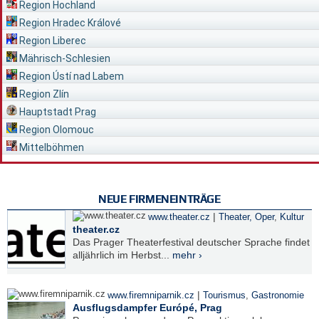
Region Hochland
Region Hradec Králové
Region Liberec
Mährisch-Schlesien
Region Ústí nad Labem
Region Zlín
Hauptstadt Prag
Region Olomouc
Mittelböhmen
NEUE FIRMENEINTRÄGE
|
www.theater.cz
Theater, Oper
,
Kultur
theater.cz
Das Prager Theaterfestival deutscher Sprache findet
alljährlich im Herbst...
mehr ›
|
www.firemniparnik.cz
Tourismus
,
Gastronomie
Ausflugsdampfer Európé, Prag