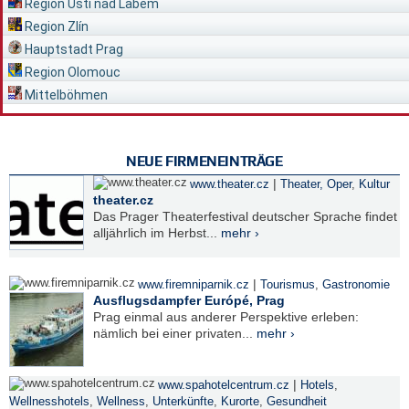
Region Ústí nad Labem
Region Zlín
Hauptstadt Prag
Region Olomouc
Mittelböhmen
NEUE FIRMENEINTRÄGE
|
www.theater.cz
Theater, Oper
,
Kultur
theater.cz
Das Prager Theaterfestival deutscher Sprache findet
alljährlich im Herbst...
mehr ›
|
www.firemniparnik.cz
Tourismus
,
Gastronomie
Ausflugsdampfer Európé, Prag
Prag einmal aus anderer Perspektive erleben:
nämlich bei einer privaten...
mehr ›
|
www.spahotelcentrum.cz
Hotels
,
Wellnesshotels
,
Wellness
,
Unterkünfte
,
Kurorte
,
Gesundheit