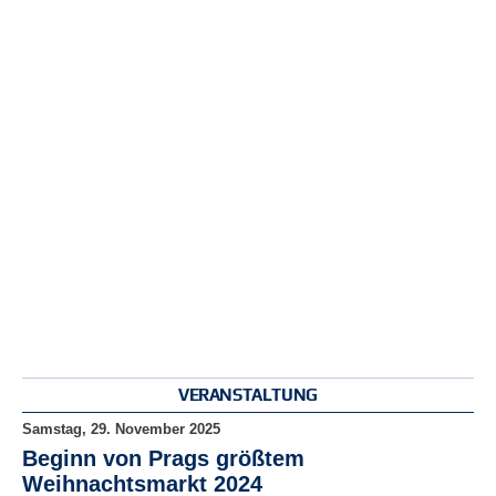
r
e
n
B
E
N
U
T
Z
E
R
A
N
M
E
L
D
VERANSTALTUNG
U
N
Samstag, 29. November 2025
G
Beginn von Prags größtem
Weihnachtsmarkt 2024
B