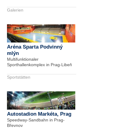
Galerien
Aréna Sparta Podvinný
mlýn
Multifunktionaler
Sporthallenkomplex in Prag-Libeň
Sportstätten
Autostadion Markéta, Prag
Speedway-Sandbahn in Prag-
Břevnov