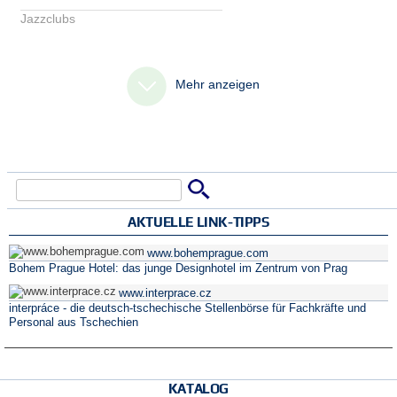
Jazzclubs
Mehr anzeigen
Suche
Suchformular
AKTUELLE LINK-TIPPS
www.bohemprague.com
Bohem Prague Hotel: das junge Designhotel im Zentrum von Prag
www.interprace.cz
interpráce - die deutsch-tschechische Stellenbörse für Fachkräfte und
Personal aus Tschechien
KATALOG