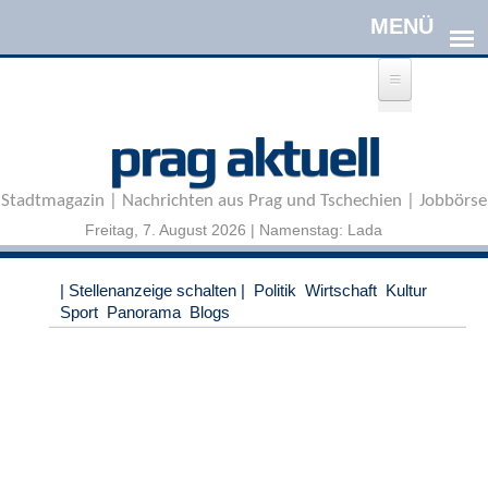
Direkt zum Inhalt
A
prag aktuell
n
m
e
Stadtmagazin | Nachrichten aus Prag und Tschechien | Jobbörse
l
d
Freitag, 7. August 2026 | Namenstag: Lada
e
n
|
| Stellenanzeige schalten |
Politik
Wirtschaft
Kultur
R
Sport
Panorama
Blogs
e
g
i
s
t
r
i
e