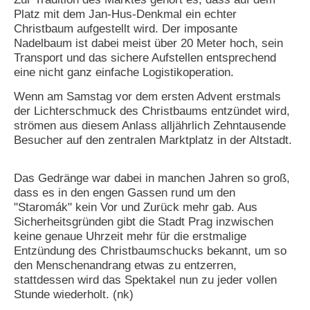
Platz mit dem Jan-Hus-Denkmal ein echter
N
Christbaum aufgestellt wird. Der imposante
e
Nadelbaum ist dabei meist über 20 Meter hoch, sein
u
Transport und das sichere Aufstellen entsprechend
e
eine nicht ganz einfache Logistikoperation.
s
P
Wenn am Samstag vor dem ersten Advent erstmals
a
der Lichterschmuck des Christbaums entzündet wird,
s
s
strömen aus diesem Anlass alljährlich Zehntausende
w
Besucher auf den zentralen Marktplatz in der Altstadt.
o
r
t
Das Gedränge war dabei in manchen Jahren so groß,
a
dass es in den engen Gassen rund um den
n
"Staromák" kein Vor und Zurück mehr gab. Aus
f
Sicherheitsgründen gibt die Stadt Prag inzwischen
o
r
keine genaue Uhrzeit mehr für die erstmalige
d
Entzündung des Christbaumschucks bekannt, um so
e
den Menschenandrang etwas zu entzerren,
r
stattdessen wird das Spektakel nun zu jeder vollen
n
Stunde wiederholt. (nk)