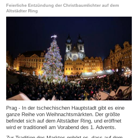
Feierliche Entzündung der Christbaumlichter auf dem
e
Altstädter Ring
n
u
t
z
e
r
n
a
m
e
*
P
a
s
s
w
Prag - In der tschechischen Hauptstadt gibt es eine
o
ganze Reihe von Weihnachtsmärkten. Der größte
r
befindet sich auf dem Altstädter Ring, und eröffnet
t
wird er traditionell am Vorabend des 1. Advents.
*
Zur Tradition des Marktes gehört es, dass auf dem