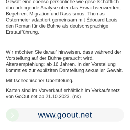
Gewalt eine ebenso persönliche wie gesellschaftlich
durchdringende Analyse über das Erwachsenwerden,
N
Begehren, Migration und Rassismus. Thomas
e
Ostermeier adaptiert gemeinsam mit Édouard Louis
u
e
den Roman für die Bühne als deutschsprachige
s
Erstaufführung.
P
a
s
s
Wir möchten Sie darauf hinweisen, dass während der
w
Vorstellung auf der Bühne geraucht wird.
o
Altersempfehlung: ab 16 Jahren. In der Vorstellung
r
kommt es zur expliziten Darstellung sexueller Gewalt.
t
a
Mit tschechischer Übertitelung.
n
f
Karten sind im Vorverkauf erhältlich im Verkaufsnetz
o
von GoOut.net ab 21.10.2023. (nk)
r
d
e
www.goout.net
r
n