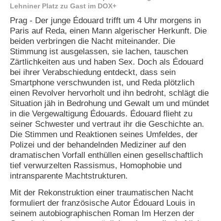
Lehniner Platz zu Gast im DOX+
e
n
Prag - Der junge Édouard trifft um 4 Uhr morgens in
u
Paris auf Reda, einen Mann algerischer Herkunft. Die
t
beiden verbringen die Nacht miteinander. Die
z
Stimmung ist ausgelassen, sie lachen, tauschen
e
Zärtlichkeiten aus und haben Sex. Doch als Édouard
r
n
bei ihrer Verabschiedung entdeckt, dass sein
a
Smartphone verschwunden ist, und Reda plötzlich
m
einen Revolver hervorholt und ihn bedroht, schlägt die
e
Situation jäh in Bedrohung und Gewalt um und mündet
*
in die Vergewaltigung Édouards. Édouard flieht zu
seiner Schwester und vertraut ihr die Geschichte an.
Die Stimmen und Reaktionen seines Umfeldes, der
P
Polizei und der behandelnden Mediziner auf den
a
s
dramatischen Vorfall enthüllen einen gesellschaftlich
s
tief verwurzelten Rassismus, Homophobie und
w
intransparente Machtstrukturen.
o
r
Mit der Rekonstruktion einer traumatischen Nacht
t
formuliert der französische Autor Édouard Louis in
*
seinem autobiographischen Roman Im Herzen der