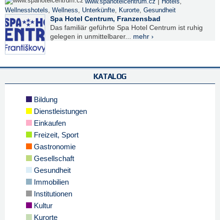
|
www.spahotelcentrum.cz
Hotels
,
Wellnesshotels
,
Wellness
,
Unterkünfte
,
Kurorte
,
Gesundheit
Spa Hotel Centrum, Franzensbad
Das familiär geführte Spa Hotel Centrum ist ruhig
gelegen in unmittelbarer...
mehr ›
KATALOG
Bildung
Dienstleistungen
Einkaufen
Freizeit, Sport
Gastronomie
Gesellschaft
Gesundheit
Immobilien
Institutionen
Kultur
Kurorte