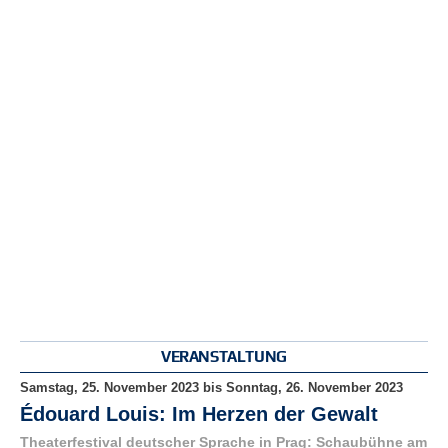
r
e
n
B
E
N
U
T
Z
E
R
A
N
M
E
L
D
VERANSTALTUNG
U
N
Samstag, 25. November 2023
bis
Sonntag, 26. November 2023
G
Édouard Louis: Im Herzen der Gewalt
Theaterfestival deutscher Sprache in Prag: Schaubühne am
B