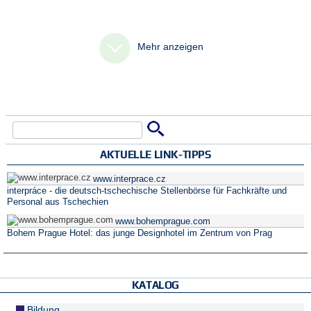
Mehr anzeigen
Suche
Suchformular
AKTUELLE LINK-TIPPS
www.interprace.cz
interpráce - die deutsch-tschechische Stellenbörse für Fachkräfte und
Personal aus Tschechien
www.bohemprague.com
Bohem Prague Hotel: das junge Designhotel im Zentrum von Prag
KATALOG
Bildung