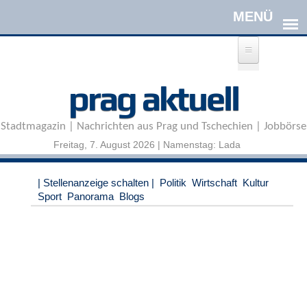
Direkt zum Inhalt
A
prag aktuell
n
m
e
Stadtmagazin | Nachrichten aus Prag und Tschechien | Jobbörse
l
d
Freitag, 7. August 2026 | Namenstag: Lada
e
n
|
| Stellenanzeige schalten |
Politik
Wirtschaft
Kultur
R
Sport
Panorama
Blogs
e
g
i
s
t
r
i
e