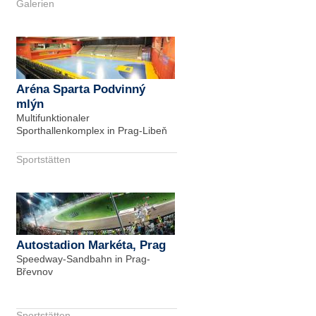
Galerien
Aréna Sparta Podvinný
mlýn
Multifunktionaler
Sporthallenkomplex in Prag-Libeň
Sportstätten
Autostadion Markéta, Prag
Speedway-Sandbahn in Prag-
Břevnov
Sportstätten