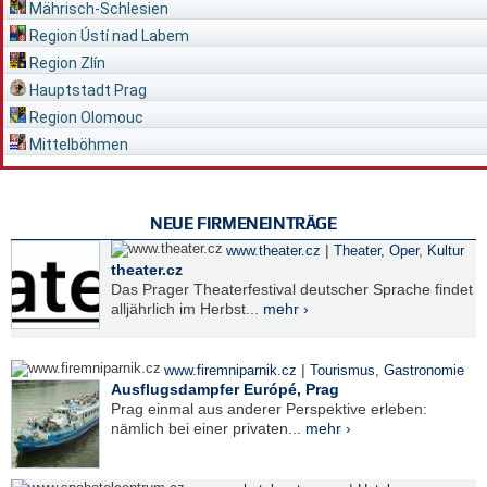
Mährisch-Schlesien
Region Ústí nad Labem
Region Zlín
Hauptstadt Prag
Region Olomouc
Mittelböhmen
NEUE FIRMENEINTRÄGE
|
www.theater.cz
Theater, Oper
,
Kultur
theater.cz
Das Prager Theaterfestival deutscher Sprache findet
alljährlich im Herbst...
mehr ›
|
www.firemniparnik.cz
Tourismus
,
Gastronomie
Ausflugsdampfer Európé, Prag
Prag einmal aus anderer Perspektive erleben:
nämlich bei einer privaten...
mehr ›