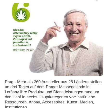
e
n
u
t
z
e
r
n
a
m
e
*
P
a
s
s
Prag - Mehr als 260 Aussteller aus 26 Ländern stellen
w
an drei Tagen auf dem Prager Messegelände in
o
Letňany ihre Produkte und Dienstleistungen rund um
r
den Hanf in sechs Hauptkategorien vor: natürliche
t
*
Ressourcen, Anbau, Accessoires, Kunst, Medien,
Institutionen.