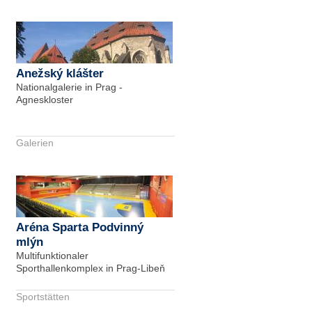
Anežský klášter
Nationalgalerie in Prag -
Agneskloster
Galerien
Aréna Sparta Podvinný
mlýn
Multifunktionaler
Sporthallenkomplex in Prag-Libeň
Sportstätten