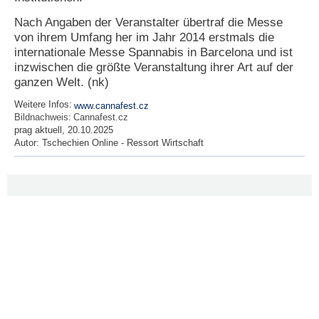
Nach Angaben der Veranstalter übertraf die Messe
N
von ihrem Umfang her im Jahr 2014 erstmals die
e
u
internationale Messe Spannabis in Barcelona und ist
e
inzwischen die größte Veranstaltung ihrer Art auf der
s
ganzen Welt. (nk)
P
a
Weitere Infos:
www.cannafest.cz
s
Bildnachweis:
Cannafest.cz
s
prag aktuell, 20.10.2025
w
Autor:
Tschechien Online - Ressort Wirtschaft
o
r
t
a
n
f
o
r
d
e
r
n