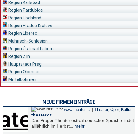
Region Karlsbad
Region Pardubice
Region Hochland
Region Hradec Králové
Region Liberec
Mährisch-Schlesien
Region Ústí nad Labem
Region Zlín
Hauptstadt Prag
Region Olomouc
Mittelböhmen
NEUE FIRMENEINTRÄGE
|
www.theater.cz
Theater, Oper
,
Kultur
theater.cz
Das Prager Theaterfestival deutscher Sprache findet
alljährlich im Herbst...
mehr ›