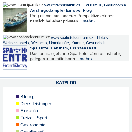
|
www.firemniparnik.cz
Tourismus
,
Gastronomie
Ausflugsdampfer Európé, Prag
Prag einmal aus anderer Perspektive erleben:
nämlich bei einer privaten...
mehr ›
|
www.spahotelcentrum.cz
Hotels
,
Wellnesshotels
,
Wellness
,
Unterkünfte
,
Kurorte
,
Gesundheit
Spa Hotel Centrum, Franzensbad
Das familiär geführte Spa Hotel Centrum ist ruhig
gelegen in unmittelbarer...
mehr ›
KATALOG
Bildung
Dienstleistungen
Einkaufen
Freizeit, Sport
Gastronomie
Gesellschaft