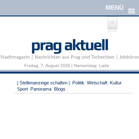
Direkt zum Inhalt
A
prag aktuell
n
m
e
Stadtmagazin | Nachrichten aus Prag und Tschechien | Jobbörse
l
d
Freitag, 7. August 2026 | Namenstag: Lada
e
n
|
| Stellenanzeige schalten |
Politik
Wirtschaft
Kultur
R
Sport
Panorama
Blogs
e
g
i
s
t
r
i
e