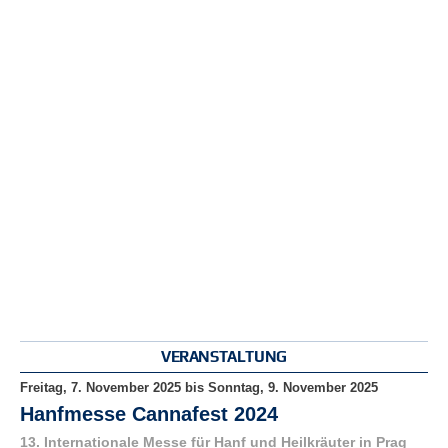
r
e
n
B
E
N
U
T
Z
E
R
A
N
M
E
L
D
VERANSTALTUNG
U
N
Freitag, 7. November 2025
bis
Sonntag, 9. November 2025
G
Hanfmesse Cannafest 2024
13. Internationale Messe für Hanf und Heilkräuter in Prag
B