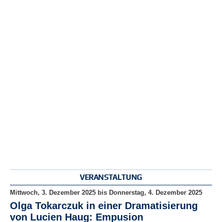
e
n
u
t
z
e
r
n
a
m
e
*
P
a
s
s
w
VERANSTALTUNG
o
r
Mittwoch, 3. Dezember 2025
bis
Donnerstag, 4. Dezember 2025
t
Olga Tokarczuk in einer Dramatisierung
*
von Lucien Haug: Empusion