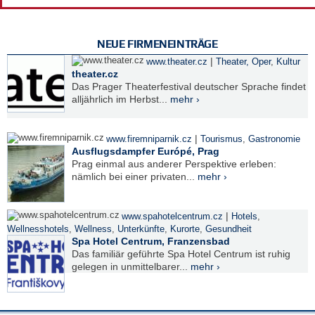
NEUE FIRMENEINTRÄGE
|
www.theater.cz
Theater, Oper
,
Kultur
theater.cz
Das Prager Theaterfestival deutscher Sprache findet
alljährlich im Herbst...
mehr ›
|
www.firemniparnik.cz
Tourismus
,
Gastronomie
Ausflugsdampfer Európé, Prag
Prag einmal aus anderer Perspektive erleben:
nämlich bei einer privaten...
mehr ›
|
www.spahotelcentrum.cz
Hotels
,
Wellnesshotels
,
Wellness
,
Unterkünfte
,
Kurorte
,
Gesundheit
Spa Hotel Centrum, Franzensbad
Das familiär geführte Spa Hotel Centrum ist ruhig
gelegen in unmittelbarer...
mehr ›