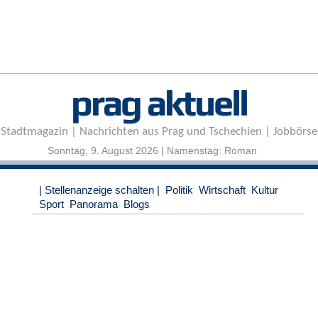
r
e
n
B
E
prag aktuell
N
U
T
Stadtmagazin | Nachrichten aus Prag und Tschechien | Jobbörse
Z
E
Sonntag, 9. August 2026 | Namenstag: Roman
R
A
| Stellenanzeige schalten |
Politik
Wirtschaft
Kultur
N
Sport
Panorama
Blogs
M
E
L
D
U
N
G
B