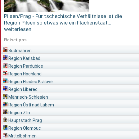
Pilsen/Prag - Für tschechische Verhältnisse ist die
Region Pilsen so etwas wie ein Flächenstaat...
weiterlesen
Reisetipps
Südmähren
Region Karlsbad
Region Pardubice
Region Hochland
Region Hradec Králové
Region Liberec
Mährisch-Schlesien
Region Ústí nad Labem
Region Zlín
Hauptstadt Prag
Region Olomouc
Mittelböhmen