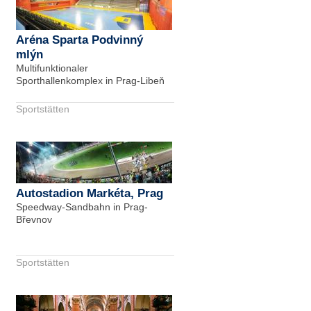
Aréna Sparta Podvinný
mlýn
Multifunktionaler
Sporthallenkomplex in Prag-Libeň
Sportstätten
Autostadion Markéta, Prag
Speedway-Sandbahn in Prag-
Břevnov
Sportstätten