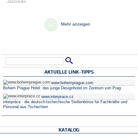
Jazzclubs
Mehr anzeigen
Suche
Suchformular
AKTUELLE LINK-TIPPS
www.bohemprague.com
Bohem Prague Hotel: das junge Designhotel im Zentrum von Prag
www.interprace.cz
interpráce - die deutsch-tschechische Stellenbörse für Fachkräfte und
Personal aus Tschechien
KATALOG