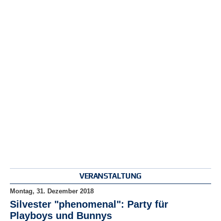
r
e
n
B
E
N
U
T
Z
E
R
A
N
M
E
L
D
VERANSTALTUNG
U
N
Montag, 31. Dezember 2018
G
Silvester "phenomenal": Party für
Playboys und Bunnys
B