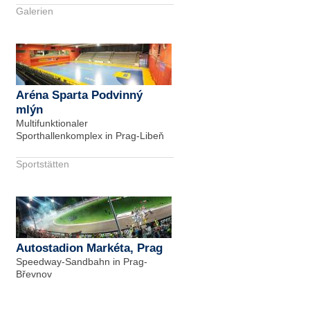
Galerien
Aréna Sparta Podvinný
mlýn
Multifunktionaler
Sporthallenkomplex in Prag-Libeň
Sportstätten
Autostadion Markéta, Prag
Speedway-Sandbahn in Prag-
Břevnov