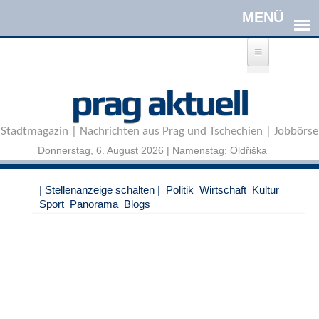
Direkt zum Inhalt
A
prag aktuell
n
m
e
Stadtmagazin | Nachrichten aus Prag und Tschechien | Jobbörse
l
d
Donnerstag, 6. August 2026 | Namenstag: Oldřiška
e
n
|
| Stellenanzeige schalten |
Politik
Wirtschaft
Kultur
R
Sport
Panorama
Blogs
e
g
i
s
t
r
i
e