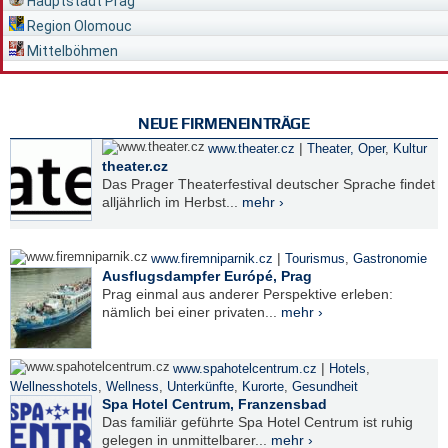
Hauptstadt Prag
Region Olomouc
Mittelböhmen
NEUE FIRMENEINTRÄGE
|
www.theater.cz
Theater, Oper
,
Kultur
theater.cz
Das Prager Theaterfestival deutscher Sprache findet
alljährlich im Herbst...
mehr ›
|
www.firemniparnik.cz
Tourismus
,
Gastronomie
Ausflugsdampfer Európé, Prag
Prag einmal aus anderer Perspektive erleben:
nämlich bei einer privaten...
mehr ›
|
www.spahotelcentrum.cz
Hotels
,
Wellnesshotels
,
Wellness
,
Unterkünfte
,
Kurorte
,
Gesundheit
Spa Hotel Centrum, Franzensbad
Das familiär geführte Spa Hotel Centrum ist ruhig
gelegen in unmittelbarer...
mehr ›