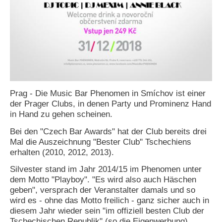
N
e
u
e
s
P
a
s
s
Prag - Die Music Bar Phenomen in Smíchov ist einer
w
der Prager Clubs, in denen Party und Prominenz Hand
o
in Hand zu gehen scheinen.
r
t
Bei den "Czech Bar Awards" hat der Club bereits drei
a
Mal die Auszeichnung "Bester Club" Tschechiens
n
f
erhalten (2010, 2012, 2013).
o
r
Silvester stand im Jahr 2014/15 im Phenomen unter
d
dem Motto "Playboy". "Es wird also auch Häschen
e
geben", versprach der Veranstalter damals und so
r
wird es - ohne das Motto freilich - ganz sicher auch in
n
diesem Jahr wieder sein "im offiziell besten Club der
Tschechischen Republik" (so die Eigenwerbung).