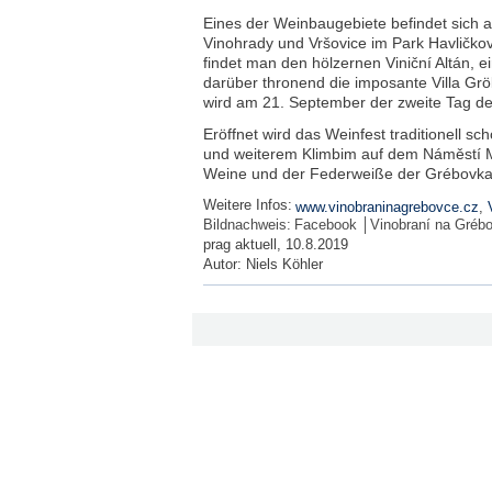
Eines der Weinbaugebiete befindet sich a
Vinohrady und Vršovice im Park Havličkov
findet man den hölzernen Viniční Altán, e
darüber thronend die imposante Villa Grö
wird am 21. September der zweite Tag des
Eröffnet wird das Weinfest traditionell s
und weiterem Klimbim auf dem Náměstí Mí
Weine und der Federweiße der Grébovka v
Weitere Infos:
www.vinobraninagrebovce.cz
,
Bildnachweis:
Facebook │Vinobraní na Gréb
prag aktuell, 10.8.2019
Autor:
Niels Köhler