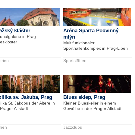
žský klášter
Aréna Sparta Podvinný
onalgalerie in Prag -
mlýn
eskloster
Multifunktionaler
Sporthallenkomplex in Prag-Libeň
erien
Sportstätten
ilika sv. Jakuba, Prag
Blues sklep, Prag
lika St. Jakobus der Ältere in
Kleiner Blueskeller in einem
Prager Altstadt
Gewölbe in der Prager Altstadt
chen
Jazzclubs