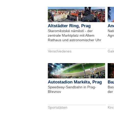
Altstädter Ring, Prag
Ane
Staroměstské náměstí - der
Nati
zentrale Marktplatz mit Altem
Agn
Rathaus und astronomischer Uhr
Verschiedenes
Gal
Autostadion Markéta, Prag
Baz
Speedway-Sandbahn in Prag-
Basi
Břevnov
der 
Sportstätten
Kir