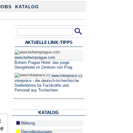
JOBS
KATALOG
Suche
Suchformular
AKTUELLE LINK-TIPPS
www.bohemprague.com
Bohem Prague Hotel: das junge
Designhotel im Zentrum von Prag
www.interprace.cz
interpráce - die deutsch-tschechische
Stellenbörse für Fachkräfte und
Personal aus Tschechien
KATALOG
:
Bildung
ce
Dienstleistungen