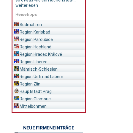
so etwas wie ein Flächenstaat...
weiterlesen
Reisetipps
Südmähren
Region Karlsbad
Region Pardubice
Region Hochland
Region Hradec Králové
Region Liberec
Mährisch-Schlesien
Region Ústí nad Labem
Region Zlín
Hauptstadt Prag
Region Olomouc
Mittelböhmen
NEUE FIRMENEINTRÄGE