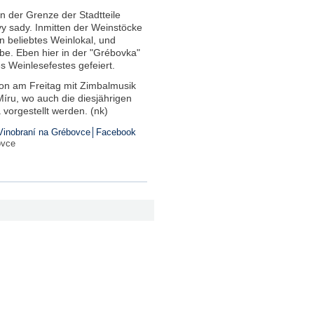
n der Grenze der Stadtteile
y sady. Inmitten der Weinstöcke
in beliebtes Weinlokal, und
be. Eben hier in der "Grébovka"
 Weinlesefestes gefeiert.
chon am Freitag mit Zimbalmusik
ru, wo auch die diesjährigen
orgestellt werden. (nk)
Vinobraní na Grébovce│Facebook
ovce