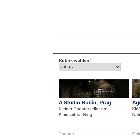
Rubrik wählen:
A Studio Rubín, Prag
Ag
Kleiner Theaterkeller am
Klá
Kleinseitner Ring
Nat
Theater
Gal