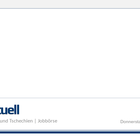
Direkt zum Inhalt
uell
und Tschechien | Jobbörse
Donnersta