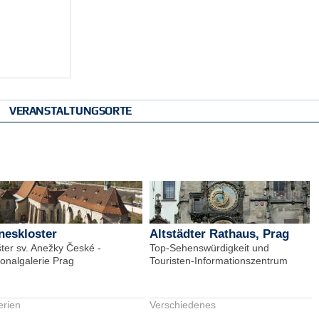
VERANSTALTUNGSORTE
neskloster
Altstädter Rathaus, Prag
šter sv. Anežky České -
Top-Sehenswürdigkeit und
ionalgalerie Prag
Touristen-Informationszentrum
erien
Verschiedenes