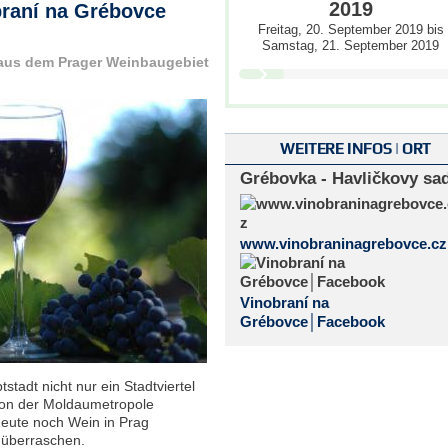
2019
braní na Grébovce
Freitag, 20. September 2019
bis
Samstag, 21. September 2019
 aus dem Prager Weinbaugebiet
WEITERE INFOS | ORT
Grébovka - Havličkovy sa
www.vinobraninagrebovce.cz
Vinobraní na
Grébovce│Facebook
stadt nicht nur ein Stadtviertel
ion der Moldaumetropole
heute noch Wein in Prag
 überraschen.