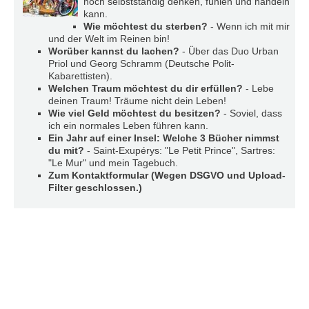
noch selbstständig denken, fühlen und handeln
e
kann.
n
Wie möchtest du sterben?
- Wenn ich mit mir
u
und der Welt im Reinen bin!
t
Worüber kannst du lachen?
- Über das Duo Urban
z
Priol und Georg Schramm (Deutsche Polit-
e
Kabarettisten).
r
Welchen Traum möchtest du dir erfüllen?
- Lebe
n
deinen Traum! Träume nicht dein Leben!
a
Wie viel Geld möchtest du besitzen?
- Soviel, dass
m
ich ein normales Leben führen kann.
e
Ein Jahr auf einer Insel: Welche 3 Bücher nimmst
*
du mit?
- Saint-Exupérys: "Le Petit Prince", Sartres:
"Le Mur" und mein Tagebuch.
Zum Kontaktformular (Wegen DSGVO und Upload-
Filter geschlossen.)
P
a
s
s
w
o
r
t
*