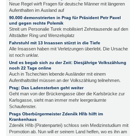
Neue Regel wirft Fragen für deutsche Männer mit längeren
Aufenthalten im Ausland auf
90.000 demonstrierten in Prag für Präsident Petr Pavel
und gegen rechte Polemik
Streit um Personalie Turek mobilisiert Zehntausende auf den
Altstädter Ring und Wenzelsplatz
Fahrstuhl mit 13 Insassen stürzt in die Tiefe
Alle Insassen haben mit Verletzungen überlebt. Die Ursache
ist noch unklar.
Und es begab sich zu der Zeit: Diesjährige Volkszählung
noch 22 Tage online
Auch in Tschechien lebende Ausländer mit einem
Aufenthaltstitel müssen an der Volkszählung teilnehmen.
Prag: Das Ladensterben geht weiter
Geht man von der Brückengasse über die Karlsbrücke zur
Karlsgasse, sieht man immer mehr leergeräumte
Schaufenster.
Prags Oberbürgermeister Zdeněk Hřib hilft im
Krankenhaus
Zdeněk Hřib (Piratenpartei) schloss sein Medizinstudium mit
Promotion ab. Nun will er seinem Land helfen, wo es ihn am