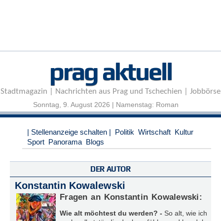
r
e
n
B
E
prag aktuell
N
U
T
Stadtmagazin | Nachrichten aus Prag und Tschechien | Jobbörse
Z
E
Sonntag, 9. August 2026 | Namenstag: Roman
R
A
| Stellenanzeige schalten |
Politik
Wirtschaft
Kultur
N
Sport
Panorama
Blogs
M
E
L
DER AUTOR
D
U
Konstantin Kowalewski
N
Fragen an Konstantin Kowalewski:
G
Wie alt möchtest du werden? -
So alt, wie ich
B