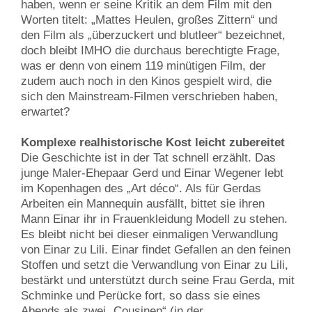
haben, wenn er seine Kritik an dem Film mit den
Worten titelt: „Mattes Heulen, großes Zittern“ und
den Film als „überzuckert und blutleer“ bezeichnet,
doch bleibt IMHO die durchaus berechtigte Frage,
was er denn von einem 119 minütigen Film, der
zudem auch noch in den Kinos gespielt wird, die
sich den Mainstream-Filmen verschrieben haben,
erwartet?
Komplexe realhistorische Kost leicht zubereitet
Die Geschichte ist in der Tat schnell erzählt. Das
junge Maler-Ehepaar Gerd und Einar Wegener lebt
im Kopenhagen des „Art déco“. Als für Gerdas
Arbeiten ein Mannequin ausfällt, bittet sie ihren
Mann Einar ihr in Frauenkleidung Modell zu stehen.
Es bleibt nicht bei dieser einmaligen Verwandlung
von Einar zu Lili. Einar findet Gefallen an den feinen
Stoffen und setzt die Verwandlung von Einar zu Lili,
bestärkt und unterstützt durch seine Frau Gerda, mit
Schminke und Perücke fort, so dass sie eines
Abends als zwei „Cousinen“ (in der