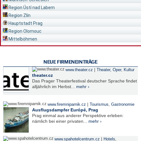
Region Ústí nad Labem
Region Zlín
Hauptstadt Prag
Region Olomouc
Mittelböhmen
NEUE FIRMENEINTRÄGE
|
www.theater.cz
Theater, Oper
,
Kultur
theater.cz
Das Prager Theaterfestival deutscher Sprache findet
alljährlich im Herbst...
mehr ›
|
www.firemniparnik.cz
Tourismus
,
Gastronomie
Ausflugsdampfer Európé, Prag
Prag einmal aus anderer Perspektive erleben:
nämlich bei einer privaten...
mehr ›
|
www.spahotelcentrum.cz
Hotels
,