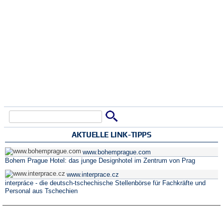
Suche
Suchformular
AKTUELLE LINK-TIPPS
www.bohemprague.com
Bohem Prague Hotel: das junge Designhotel im Zentrum von Prag
www.interprace.cz
interpráce - die deutsch-tschechische Stellenbörse für Fachkräfte und
Personal aus Tschechien