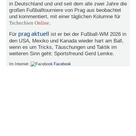
in Deutschland und und seit dem alle zwei Jahre die
e
großen Fußballtourniere von Prag aus beobachtet
n
und kommentiert, mit einer täglichen Kolumne für
u
t
Tschechien
Online
.
z
e
prag aktuell
Für
ist er bei der Fußball-WM 2026 in
r
den USA, Mexiko und Kanada wieder hart am Ball,
n
wenn es um Tricks, Täuschungen und Taktik im
a
weiteren Sinn geht: Sportsfreund Gerd Lemke.
m
e
Im Internet:
Facebook
*
P
a
s
s
w
o
r
t
*