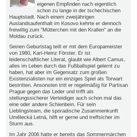
r
eigenen Empfinden nach eigentlich
e
schon zu lange in der tschechischen
n
Hauptstadt. Nach einem zweijährigen
Auslandsaufenthalt im Kosovo kehrte er dennoch
B
freiwillig zum "Mütterchen mit den Krallen" an die
E
Moldau zurück.
N
U
Seinen Geburtstag teilt er mit dem Europameister
T
von 1980, Karl-Heinz Förster. Er ist
Z
leidenschaftlicher Literat, glaubt wie Albert Camus,
E
alles im Leben durch das Fußballspiel gelernt zu
R
haben, hat aber im Gegensatz zum großen
A
Existenzialisten nur ein einziges Spiel als Torwart
N
bestritten. Ansonsten tritt er regelmäßig für Partisan
M
Prague gegen das Leder und trifft als
E
stellungssicherer Verteidiger auch schon mal das
L
eine oder andere Schienbein. Für sein
D
Lieblingsteam, die sporadische Zusammenkunft
U
Umělecká Letná, hilft er gerne und treffsicher im
N
Sturm aus.
G
Im Jahr 2006 hatte er bereits das Sommermärchen
B