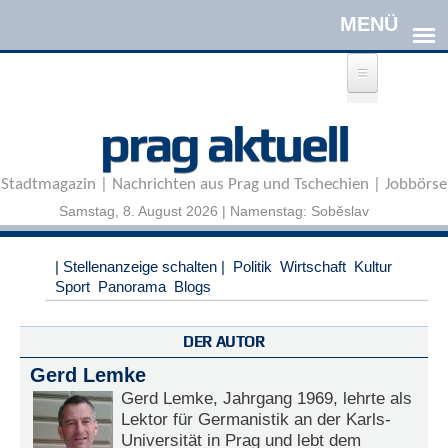
Direkt zum Inhalt
A
prag aktuell
n
m
e
Stadtmagazin | Nachrichten aus Prag und Tschechien | Jobbörse
l
d
Samstag, 8. August 2026 | Namenstag: Soběslav
e
n
|
| Stellenanzeige schalten |
Politik
Wirtschaft
Kultur
R
Sport
Panorama
Blogs
e
g
i
DER AUTOR
s
Gerd Lemke
t
r
Gerd Lemke, Jahrgang 1969, lehrte als
i
Lektor für Germanistik an der Karls-
e
Universität in Prag und lebt dem