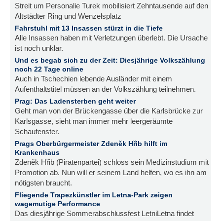
Streit um Personalie Turek mobilisiert Zehntausende auf den
Altstädter Ring und Wenzelsplatz
Fahrstuhl mit 13 Insassen stürzt in die Tiefe
Alle Insassen haben mit Verletzungen überlebt. Die Ursache
ist noch unklar.
Und es begab sich zu der Zeit: Diesjährige Volkszählung
noch 22 Tage online
Auch in Tschechien lebende Ausländer mit einem
Aufenthaltstitel müssen an der Volkszählung teilnehmen.
Prag: Das Ladensterben geht weiter
Geht man von der Brückengasse über die Karlsbrücke zur
Karlsgasse, sieht man immer mehr leergeräumte
Schaufenster.
Prags Oberbürgermeister Zdeněk Hřib hilft im
Krankenhaus
Zdeněk Hřib (Piratenpartei) schloss sein Medizinstudium mit
Promotion ab. Nun will er seinem Land helfen, wo es ihn am
nötigsten braucht.
Fliegende Trapezkünstler im Letna-Park zeigen
wagemutige Performance
Das diesjährige Sommerabschlussfest LetniLetna findet