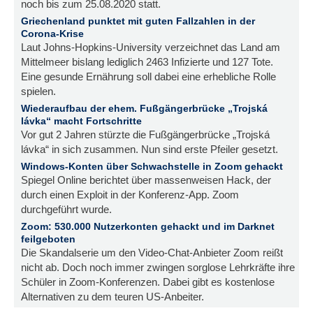
noch bis zum 25.08.2020 statt.
Griechenland punktet mit guten Fallzahlen in der
Corona-Krise
Laut Johns-Hopkins-University verzeichnet das Land am
Mittelmeer bislang lediglich 2463 Infizierte und 127 Tote.
Eine gesunde Ernährung soll dabei eine erhebliche Rolle
spielen.
Wiederaufbau der ehem. Fußgängerbrücke „Trojská
lávka“ macht Fortschritte
Vor gut 2 Jahren stürzte die Fußgängerbrücke „Trojská
lávka“ in sich zusammen. Nun sind erste Pfeiler gesetzt.
Windows-Konten über Schwachstelle in Zoom gehackt
Spiegel Online berichtet über massenweisen Hack, der
durch einen Exploit in der Konferenz-App. Zoom
durchgeführt wurde.
Zoom: 530.000 Nutzerkonten gehackt und im Darknet
feilgeboten
Die Skandalserie um den Video-Chat-Anbieter Zoom reißt
nicht ab. Doch noch immer zwingen sorglose Lehrkräfte ihre
Schüler in Zoom-Konferenzen. Dabei gibt es kostenlose
Alternativen zu dem teuren US-Anbeiter.