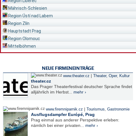
Region Liberec
Mährisch-Schlesien
Region Ústí nad Labem
Region Zlín
Hauptstadt Prag
Region Olomouc
Mittelböhmen
NEUE FIRMENEINTRÄGE
|
www.theater.cz
Theater, Oper
,
Kultur
theater.cz
Das Prager Theaterfestival deutscher Sprache findet
alljährlich im Herbst...
mehr ›
|
www.firemniparnik.cz
Tourismus
,
Gastronomie
Ausflugsdampfer Európé, Prag
Prag einmal aus anderer Perspektive erleben:
nämlich bei einer privaten...
mehr ›