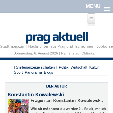
Direkt zum Inhalt
A
prag aktuell
n
m
e
Stadtmagazin | Nachrichten aus Prag und Tschechien | Jobbörse
l
d
Donnerstag, 6. August 2026 | Namenstag: Oldřiška
e
n
|
| Stellenanzeige schalten |
Politik
Wirtschaft
Kultur
R
Sport
Panorama
Blogs
e
g
i
DER AUTOR
s
Konstantin Kowalewski
t
r
Fragen an Konstantin Kowalewski:
i
Wie alt möchtest du werden? -
So alt, wie ich
e