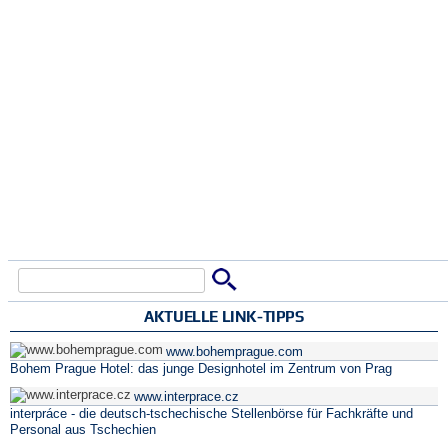
Suche
Suchformular
AKTUELLE LINK-TIPPS
www.bohemprague.com
Bohem Prague Hotel: das junge Designhotel im Zentrum von Prag
www.interprace.cz
interpráce - die deutsch-tschechische Stellenbörse für Fachkräfte und
Personal aus Tschechien