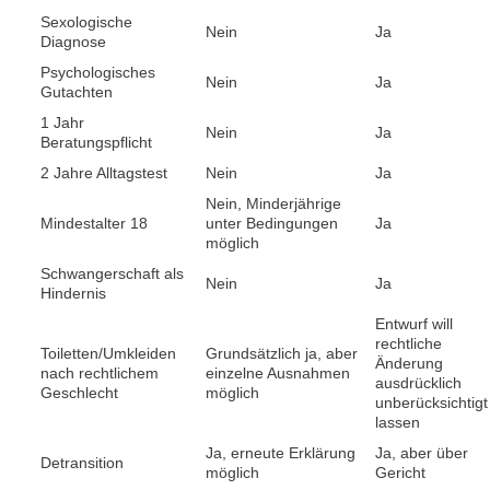
Sexologische
Nein
Ja
Diagnose
Psychologisches
Nein
Ja
Gutachten
1 Jahr
Nein
Ja
Beratungspflicht
2 Jahre Alltagstest
Nein
Ja
Nein, Minderjährige
Mindestalter 18
unter Bedingungen
Ja
möglich
Schwangerschaft als
Nein
Ja
Hindernis
Entwurf will
rechtliche
Toiletten/Umkleiden
Grundsätzlich ja, aber
Änderung
nach rechtlichem
einzelne Ausnahmen
ausdrücklich
Geschlecht
möglich
unberücksichtigt
lassen
Ja, erneute Erklärung
Ja, aber über
Detransition
möglich
Gericht