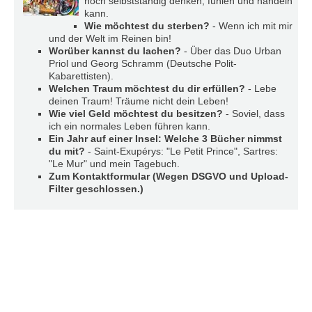
noch selbstständig denken, fühlen und handeln
r
kann.
e
Wie möchtest du sterben?
- Wenn ich mit mir
n
und der Welt im Reinen bin!
Worüber kannst du lachen?
- Über das Duo Urban
B
Priol und Georg Schramm (Deutsche Polit-
E
Kabarettisten).
Welchen Traum möchtest du dir erfüllen?
- Lebe
N
deinen Traum! Träume nicht dein Leben!
U
Wie viel Geld möchtest du besitzen?
- Soviel, dass
T
ich ein normales Leben führen kann.
Z
Ein Jahr auf einer Insel: Welche 3 Bücher nimmst
E
du mit?
- Saint-Exupérys: "Le Petit Prince", Sartres:
R
"Le Mur" und mein Tagebuch.
A
Zum Kontaktformular (Wegen DSGVO und Upload-
N
Filter geschlossen.)
M
E
L
D
U
N
G
B