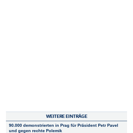
N
e
u
e
s
P
a
s
s
w
o
r
t
a
n
f
o
r
d
e
WEITERE EINTRÄGE
r
n
90.000 demonstrierten in Prag für Präsident Petr Pavel
und gegen rechte Polemik