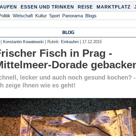
KAUFEN
ESSEN UND TRINKEN
REISE
MARKTPLATZ
Politik
Wirtschaft
Kultur
Sport
Panorama
Blogs
BLOG
|
|
|
Konstantin Kowalewski
Rubrik:
Einkaufen
17.12.2015
rischer Fisch in Prag -
Mittelmeer-Dorade gebacke
chnell, lecker und auch noch gesund kochen? -
ch zeige Ihnen wie es geht!