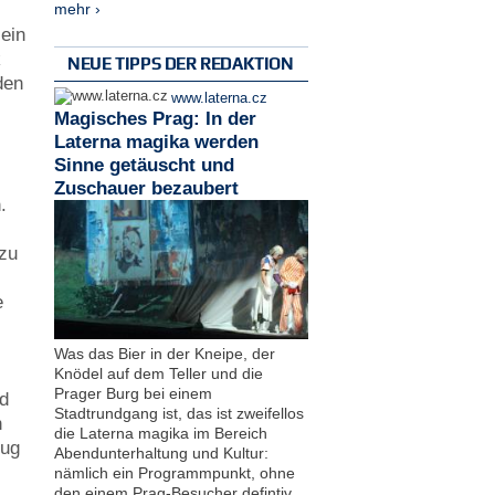
mehr ›
ein
k
NEUE TIPPS DER REDAKTION
den
www.laterna.cz
Magisches Prag: In der
Laterna magika werden
Sinne getäuscht und
Zuschauer bezaubert
.
 zu
e
Was das Bier in der Kneipe, der
Knödel auf dem Teller und die
Prager Burg bei einem
nd
Stadtrundgang ist, das ist zweifellos
n
die Laterna magika im Bereich
nug
Abendunterhaltung und Kultur:
nämlich ein Programmpunkt, ohne
den einem Prag-Besucher defintiv