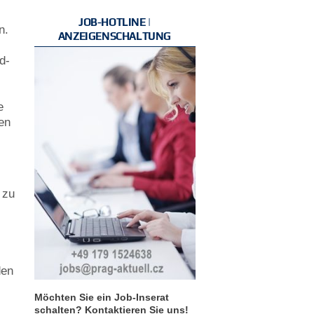
JOB-HOTLINE |
n.
ANZEIGENSCHALTUNG
d-
n
e
en
 zu
den
Möchten Sie ein Job-Inserat
schalten? Kontaktieren Sie uns!