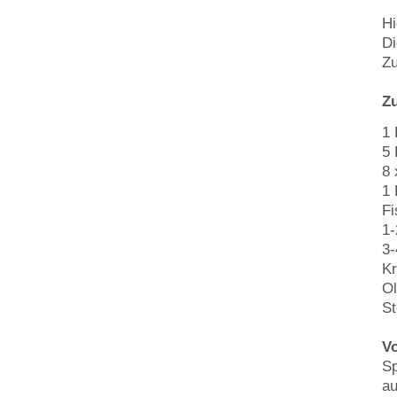
Hi
Di
Zu
Zu
1
5 
8 
1 
Fi
1-
3
Kr
Ol
St
Vo
Sp
au