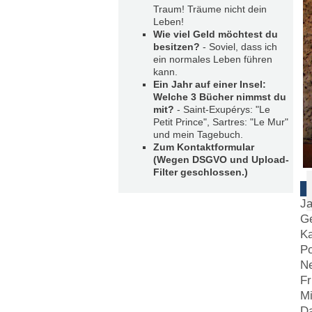
Traum! Träume nicht dein
Leben!
Wie viel Geld möchtest du
besitzen?
- Soviel, dass ich
ein normales Leben führen
kann.
Ein Jahr auf einer Insel:
Welche 3 Bücher nimmst du
mit?
- Saint-Exupérys: "Le
Petit Prince", Sartres: "Le Mur"
und mein Tagebuch.
Zum Kontaktformular
(Wegen DSGVO und Upload-
Filter geschlossen.)
Ja
Ge
Ka
Po
Ne
Fr
Mi
Da