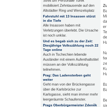
Streit um Personalie Turek
Z
mobilisiert Zehntausende auf den
Altstädter Ring und Wenzelsplatz
Ba
Mi
Fahrstuhl mit 13 Insassen stürzt
in die Tiefe
da
Alle Insassen haben mit
er
Verletzungen überlebt. Die Ursache
Te
ist noch unklar.
de
Und es begab sich zu der Zeit:
Ha
Diesjährige Volkszählung noch 22
Tage online
Na
Auch in Tschechien lebende
fe
Ausländer mit einem Aufenthaltstitel
ze
müssen an der Volkszählung
Ku
teilnehmen.
Ha
Prag: Das Ladensterben geht
weiter
Ba
Geht man von der Brückengasse
über die Karlsbrücke zur
Ba
Karlsgasse, sieht man immer mehr
leergeräumte Schaufenster.
Be
si
Prags Oberbürgermeister Zdeněk