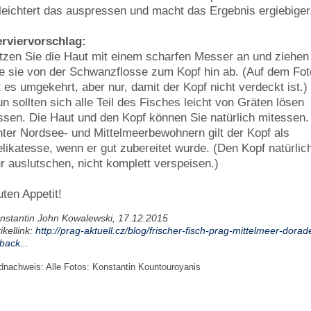
leichtert das auspressen und macht das Ergebnis ergiebiger
rviervorschlag:
tzen Sie die Haut mit einem scharfen Messer an und ziehen
e sie von der Schwanzflosse zum Kopf hin ab. (Auf dem Fot
t es umgekehrt, aber nur, damit der Kopf nicht verdeckt ist.)
n sollten sich alle Teil des Fisches leicht von Gräten lösen
ssen. Die Haut und den Kopf können Sie natürlich mitessen.
ter Nordsee- und Mittelmeerbewohnern gilt der Kopf als
likatesse, wenn er gut zubereitet wurde. (Den Kopf natürlic
r auslutschen, nicht komplett verspeisen.)
ten Appetit!
nstantin John Kowalewski, 17.12.2015
tikellink:
http://prag-aktuell.cz/blog/frischer-fisch-prag-mittelmeer-dorad
back...
ldnachweis:
Alle Fotos: Konstantin Kountouroyanis