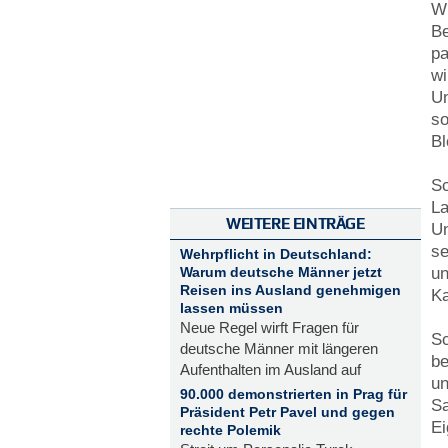
Wü
Be
pa
wi
Un
so
Bl
Sc
La
WEITERE EINTRÄGE
Un
se
Wehrpflicht in Deutschland:
un
Warum deutsche Männer jetzt
Reisen ins Ausland genehmigen
Ka
lassen müssen
Neue Regel wirft Fragen für
Sc
deutsche Männer mit längeren
be
Aufenthalten im Ausland auf
un
90.000 demonstrierten in Prag für
Sa
Präsident Petr Pavel und gegen
E
rechte Polemik