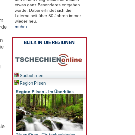
etwas ganz Besonderes entgehen
würde. Dabei erfindet sich die
Laterna seit über 50 Jahren immer
ht
wieder neu.
mehr ›
rde
on
BLICK IN DIE REGIONEN
ie
l
Südböhmen
Region Pilsen
Region Pilsen - Im Überblick
Sie