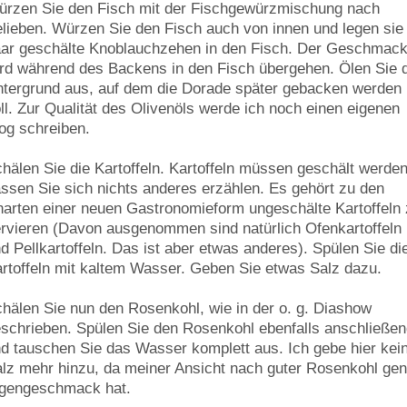
rzen Sie den Fisch mit der Fischgewürzmischung nach
lieben. Würzen Sie den Fisch auch von innen und legen sie 
ar geschälte Knoblauchzehen in den Fisch. Der Geschmac
rd während des Backens in den Fisch übergehen. Ölen Sie 
tergrund aus, auf dem die Dorade später gebacken werden
ll. Zur Qualität des Olivenöls werde ich noch einen eigenen
og schreiben.
hälen Sie die Kartoffeln. Kartoffeln müssen geschält werden
ssen Sie sich nichts anderes erzählen. Es gehört zu den
arten einer neuen Gastronomieform ungeschälte Kartoffeln
rvieren (Davon ausgenommen sind natürlich Ofenkartoffeln
d Pellkartoffeln. Das ist aber etwas anderes). Spülen Sie di
rtoffeln mit kaltem Wasser. Geben Sie etwas Salz dazu.
hälen Sie nun den Rosenkohl, wie in der o. g. Diashow
schrieben. Spülen Sie den Rosenkohl ebenfalls anschließe
d tauschen Sie das Wasser komplett aus. Ich gebe hier kei
lz mehr hinzu, da meiner Ansicht nach guter Rosenkohl ge
igengeschmack hat.