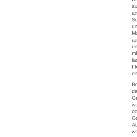
au
an
Se
un
Ma
au
un
mi
la
Fl
en
Be
de
Gr
wo
de
Go
At
we