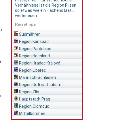
Pilsen/Prag - Für tschechische
.
Verhältnisse ist die Region Pilsen
so etwas wie ein Flächenstaat...
weiterlesen
Reisetipps
o
Südmähren
Region Karlsbad
Region Pardubice
Region Hochland
h
Region Hradec Králové
Region Liberec
Mährisch-Schlesien
Region Ústí nad Labem
Region Zlín
e-
Hauptstadt Prag
Region Olomouc
Mittelböhmen