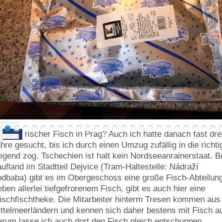
F
rischer Fisch in Prag? Auch ich hatte danach fast dre
hre gesucht, bis ich durch einen Umzug zufällig in die richti
gend zog. Tschechien ist halt kein Nordseeanrainerstaat. B
ufland im Stadtteil Dejvice (Tram-Haltestelle: Nádraží
dbaba) gibt es im Obergeschoss eine große Fisch-Abteilun
ben allerlei tiefgefrorenem Fisch, gibt es auch hier eine
ischfischtheke. Die Mitarbeiter hinterm Tresen kommen aus
ttelmeerländern und kennen sich daher bestens mit Fisch a
rum lasse ich auch dort den Fisch gleich entschuppen,