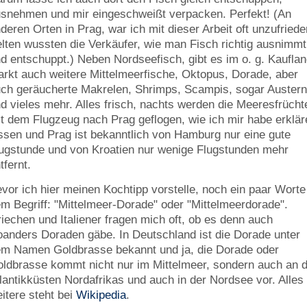
snehmen und mir eingeschweißt verpacken. Perfekt! (An
deren Orten in Prag, war ich mit dieser Arbeit oft unzufriede
lten wussten die Verkäufer, wie man Fisch richtig ausnimmt
d entschuppt.) Neben Nordseefisch, gibt es im o. g. Kauflan
rkt auch weitere Mittelmeerfische, Oktopus, Dorade, aber
ch geräucherte Makrelen, Shrimps, Scampis, sogar Auster
d vieles mehr. Alles frisch, nachts werden die Meeresfrücht
t dem Flugzeug nach Prag geflogen, wie ich mir habe erklär
ssen und Prag ist bekanntlich von Hamburg nur eine gute
ugstunde und von Kroatien nur wenige Flugstunden mehr
tfernt.
vor ich hier meinen Kochtipp vorstelle, noch ein paar Worte
m Begriff: "Mittelmeer-Dorade" oder "Mittelmeerdorade".
iechen und Italiener fragen mich oft, ob es denn auch
anders Doraden gäbe. In Deutschland ist die Dorade unter
m Namen Goldbrasse bekannt und ja, die Dorade oder
ldbrasse kommt nicht nur im Mittelmeer, sondern auch an 
lantikküsten Nordafrikas und auch in der Nordsee vor. Alles
itere steht bei
Wikipedia
.