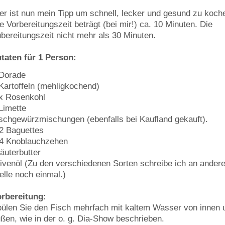
er ist nun mein Tipp um schnell, lecker und gesund zu koch
e Vorbereitungszeit beträgt (bei mir!) ca. 10 Minuten. Die
bereitungszeit nicht mehr als 30 Minuten.
taten für 1 Person:
 Dorade
Kartoffeln (mehligkochend)
x Rosenkohl
Limette
schgewürzmischungen (ebenfalls bei Kaufland gekauft).
2 Baguettes
-4 Knoblauchzehen
äuterbutter
ivenöl (Zu den verschiedenen Sorten schreibe ich an andere
elle noch einmal.)
rbereitung:
ülen Sie den Fisch mehrfach mit kaltem Wasser von innen 
ßen, wie in der o. g. Dia-Show beschrieben.