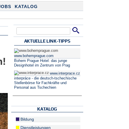
JOBS
KATALOG
Suche
Suchformular
AKTUELLE LINK-TIPPS
www.bohemprague.com
n!
Bohem Prague Hotel: das junge
Designhotel im Zentrum von Prag
www.interprace.cz
interpráce - die deutsch-tschechische
Stellenbörse für Fachkräfte und
Personal aus Tschechien
KATALOG
Bildung
Dienstleistungen