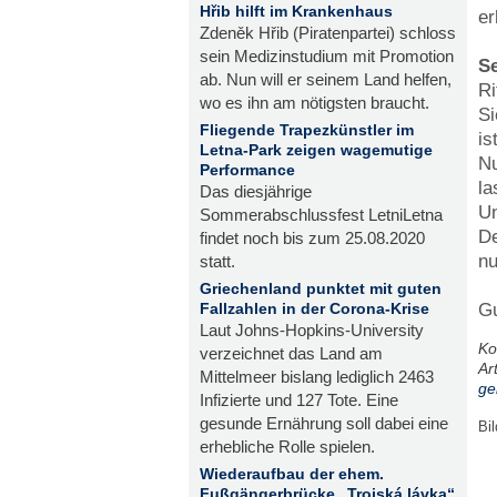
Hřib hilft im Krankenhaus
er
Zdeněk Hřib (Piratenpartei) schloss
sein Medizinstudium mit Promotion
Se
ab. Nun will er seinem Land helfen,
Ri
wo es ihn am nötigsten braucht.
Si
Fliegende Trapezkünstler im
is
Letna-Park zeigen wagemutige
Nu
Performance
la
Das diesjährige
Un
Sommerabschlussfest LetniLetna
De
findet noch bis zum 25.08.2020
nu
statt.
Griechenland punktet mit guten
Gu
Fallzahlen in der Corona-Krise
Laut Johns-Hopkins-University
Ko
verzeichnet das Land am
Ar
Mittelmeer bislang lediglich 2463
ge
Infizierte und 127 Tote. Eine
gesunde Ernährung soll dabei eine
Bi
erhebliche Rolle spielen.
Wiederaufbau der ehem.
Fußgängerbrücke „Trojská lávka“