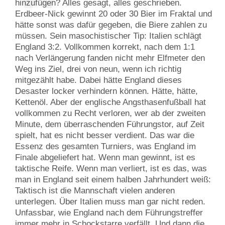
hinzufügen? Alles gesagt, alles geschrieben.
Erdbeer-Nick gewinnt 20 oder 30 Bier im Fraktal und
hätte sonst was dafür gegeben, die Biere zahlen zu
müssen. Sein masochistischer Tip: Italien schlägt
England 3:2. Vollkommen korrekt, nach dem 1:1
nach Verlängerung fanden nicht mehr Elfmeter den
Weg ins Ziel, drei von neun, wenn ich richtig
mitgezählt habe. Dabei hätte England dieses
Desaster locker verhindern können. Hätte, hätte,
Kettenöl. Aber der englische Angsthasenfußball hat
vollkommen zu Recht verloren, wer ab der zweiten
Minute, dem überraschenden Führungstor, auf Zeit
spielt, hat es nicht besser verdient. Das war die
Essenz des gesamten Turniers, was England im
Finale abgeliefert hat. Wenn man gewinnt, ist es
taktische Reife. Wenn man verliert, ist es das, was
man in England seit einem halben Jahrhundert weiß:
Taktisch ist die Mannschaft vielen anderen
unterlegen. Über Italien muss man gar nicht reden.
Unfassbar, wie England nach dem Führungstreffer
immer mehr in Schockstarre verfällt. Und dann die