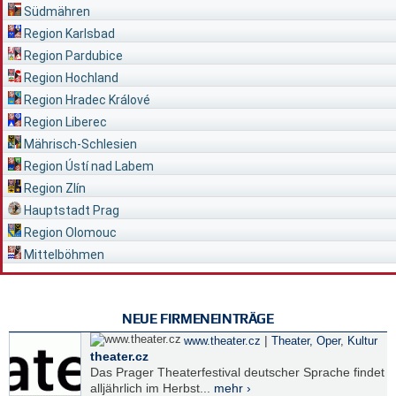
Südmähren
Region Karlsbad
Region Pardubice
Region Hochland
Region Hradec Králové
Region Liberec
Mährisch-Schlesien
Region Ústí nad Labem
Region Zlín
Hauptstadt Prag
Region Olomouc
Mittelböhmen
NEUE FIRMENEINTRÄGE
|
www.theater.cz
Theater, Oper
,
Kultur
theater.cz
Das Prager Theaterfestival deutscher Sprache findet
alljährlich im Herbst...
mehr ›