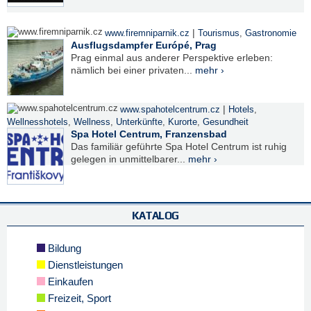
|
www.firemniparnik.cz
Tourismus
,
Gastronomie
Ausflugsdampfer Európé, Prag
Prag einmal aus anderer Perspektive erleben:
nämlich bei einer privaten...
mehr ›
|
www.spahotelcentrum.cz
Hotels
,
Wellnesshotels
,
Wellness
,
Unterkünfte
,
Kurorte
,
Gesundheit
Spa Hotel Centrum, Franzensbad
Das familiär geführte Spa Hotel Centrum ist ruhig
gelegen in unmittelbarer...
mehr ›
KATALOG
Bildung
Dienstleistungen
Einkaufen
Freizeit, Sport