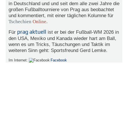
in Deutschland und und seit dem alle zwei Jahre die
e
großen Fußballtourniere von Prag aus beobachtet
n
und kommentiert, mit einer täglichen Kolumne für
u
t
Tschechien
Online
.
z
e
prag aktuell
Für
ist er bei der Fußball-WM 2026 in
r
den USA, Mexiko und Kanada wieder hart am Ball,
n
wenn es um Tricks, Täuschungen und Taktik im
a
weiteren Sinn geht: Sportsfreund Gerd Lemke.
m
e
Im Internet:
Facebook
*
P
a
s
s
w
o
r
t
*