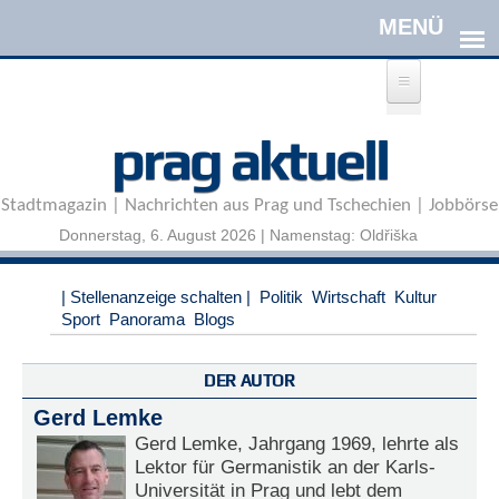
Direkt zum Inhalt
A
prag aktuell
n
m
e
Stadtmagazin | Nachrichten aus Prag und Tschechien | Jobbörse
l
d
Donnerstag, 6. August 2026 | Namenstag: Oldřiška
e
n
|
| Stellenanzeige schalten |
Politik
Wirtschaft
Kultur
R
Sport
Panorama
Blogs
e
g
i
DER AUTOR
s
Gerd Lemke
t
r
Gerd Lemke, Jahrgang 1969, lehrte als
i
Lektor für Germanistik an der Karls-
e
Universität in Prag und lebt dem