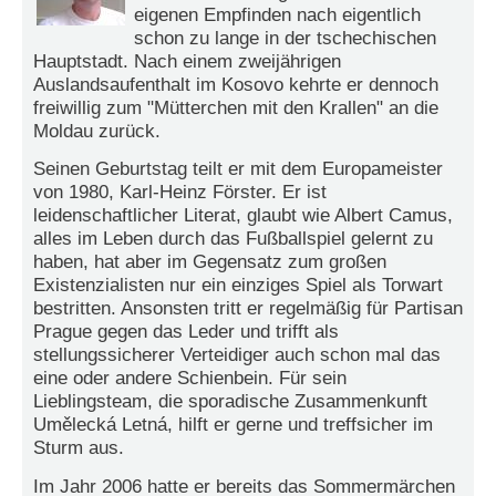
r
eigenen Empfinden nach eigentlich
e
schon zu lange in der tschechischen
n
Hauptstadt. Nach einem zweijährigen
Auslandsaufenthalt im Kosovo kehrte er dennoch
B
freiwillig zum "Mütterchen mit den Krallen" an die
E
Moldau zurück.
N
U
Seinen Geburtstag teilt er mit dem Europameister
T
von 1980, Karl-Heinz Förster. Er ist
Z
leidenschaftlicher Literat, glaubt wie Albert Camus,
E
alles im Leben durch das Fußballspiel gelernt zu
R
haben, hat aber im Gegensatz zum großen
A
Existenzialisten nur ein einziges Spiel als Torwart
N
bestritten. Ansonsten tritt er regelmäßig für Partisan
M
Prague gegen das Leder und trifft als
E
stellungssicherer Verteidiger auch schon mal das
L
eine oder andere Schienbein. Für sein
D
Lieblingsteam, die sporadische Zusammenkunft
U
Umělecká Letná, hilft er gerne und treffsicher im
N
Sturm aus.
G
Im Jahr 2006 hatte er bereits das Sommermärchen
B