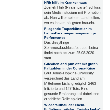
Hřib hilft im Krankenhaus
Zdeněk Hřib (Piratenpartei) schloss
sein Medizinstudium mit Promotion
ab. Nun will er seinem Land helfen,
wo es ihn am nötigsten braucht.
Fliegende Trapezkünstler im
Letna-Park zeigen wagemutige
Performance
Das diesjährige
Sommerabschlussfest LetniLetna
findet noch bis zum 25.08.2020
statt.
Griechenland punktet mit guten
Fallzahlen in der Corona-Krise
Laut Johns-Hopkins-University
verzeichnet das Land am
Mittelmeer bislang lediglich 2463
Infizierte und 127 Tote. Eine
gesunde Ernährung soll dabei eine
erhebliche Rolle spielen.
Wiederaufbau der ehem.
Fußgängerbrücke „Trojská lávka“