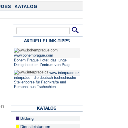
JOBS
KATALOG
Suche
Suchformular
AKTUELLE LINK-TIPPS
www.bohemprague.com
Bohem Prague Hotel: das junge
Designhotel im Zentrum von Prag
www.interprace.cz
interpráce - die deutsch-tschechische
Stellenbörse für Fachkräfte und
Personal aus Tschechien
en
KATALOG
Bildung
Dienstleistungen