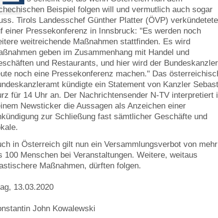
chechischen Beispiel folgen will und vermutlich auch sogar
ss. Tirols Landesschef Günther Platter (ÖVP) verkündetet
f einer Pressekonferenz in Innsbruck: "Es werden noch
itere weitreichende Maßnahmen stattfinden. Es wird
aßnahmen geben im Zusammenhang mit Handel und
schäften und Restaurants, und hier wird der Bundeskanzle
ute noch eine Pressekonferenz machen." Das österreichisc
ndeskanzleramt kündigte ein Statement von Kanzler Sebast
rz für 14 Uhr an. Der Nachrichtensender N-TV interpretiert 
inem Newsticker die Aussagen als Anzeichen einer
kündigung zur Schließung fast sämtlicher Geschäfte und
kale.
ch in Österreich gilt nun ein Versammlungsverbot von mehr
s 100 Menschen bei Veranstaltungen. Weitere, weitaus
astischere Maßnahmen, dürften folgen.
ag, 13.03.2020
nstantin John Kowalewski