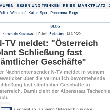
KAUFEN
ESSEN UND TRINKEN
REISE
MARKTPLATZ
Politik
Wirtschaft
Kultur
Sport
Panorama
Blogs
BLOG
|
|
|
Konstantin Kowalewski
Rubrik:
Einkaufen
13.3.2020
N-TV meldet: "Österreich
lant Schließung fast
sämtlicher Geschäfte"
er Nachrichtensender N-TV meldet in seinem
ewsticker über die vermutlich bevorstehende
chließung fast sämtlicher Geschäfte in
sterreich. Damit zieht der Alpenstaat Tschechi
ach.
E
s scheint so, als wenn Österreich nun dem