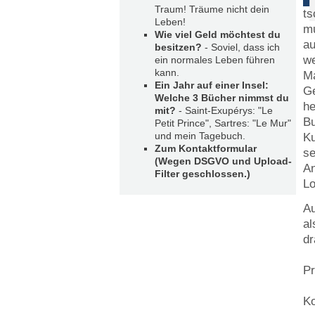
Traum! Träume nicht dein
ts
Leben!
mu
Wie viel Geld möchtest du
au
besitzen?
- Soviel, dass ich
we
ein normales Leben führen
kann.
M
Ein Jahr auf einer Insel:
Ge
Welche 3 Bücher nimmst du
he
mit?
- Saint-Exupérys: "Le
Bu
Petit Prince", Sartres: "Le Mur"
und mein Tagebuch.
Ku
Zum Kontaktformular
se
(Wegen DSGVO und Upload-
An
Filter geschlossen.)
Lo
Au
al
dr
Pr
Ko