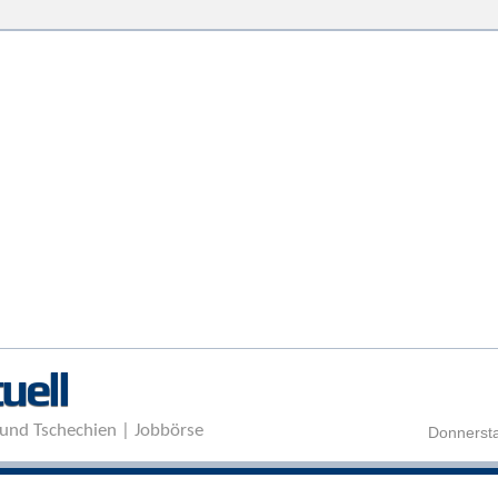
Direkt zum Inhalt
uell
und Tschechien | Jobbörse
Donnersta