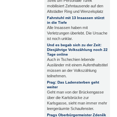
Streit um Personalie Turek
mobilisiert Zehntausende auf den
Altstädter Ring und Wenzelsplatz
Fahrstuhl mit 13 Insassen stürzt
in die Tiefe
Alle Insassen haben mit
Verletzungen überlebt. Die Ursache
ist noch unklar.
Und es begab sich zu der Zeit:
Diesjährige Volkszählung noch 22
Tage online
Auch in Tschechien lebende
Ausländer mit einem Aufenthaltstitel
müssen an der Volkszählung
teilnehmen.
Prag: Das Ladensterben geht
weiter
Geht man von der Brückengasse
über die Karlsbrücke zur
Karlsgasse, sieht man immer mehr
leergeräumte Schaufenster.
Prags Oberbürgermeister Zdeněk