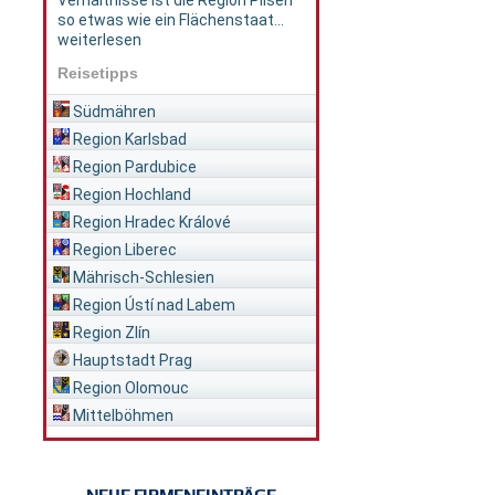
Verhältnisse ist die Region Pilsen
so etwas wie ein Flächenstaat...
weiterlesen
Reisetipps
Südmähren
Region Karlsbad
Region Pardubice
Region Hochland
Region Hradec Králové
Region Liberec
Mährisch-Schlesien
Region Ústí nad Labem
Region Zlín
Hauptstadt Prag
Region Olomouc
Mittelböhmen