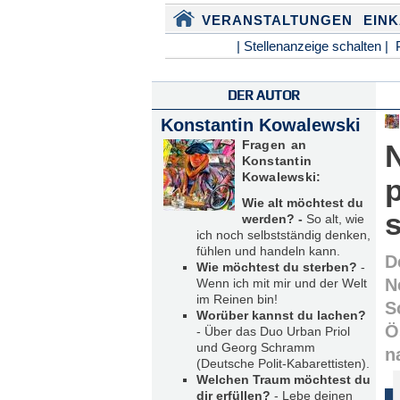
VERANSTALTUNGEN
EIN
| Stellenanzeige schalten |
DER AUTOR
Konstantin Kowalewski
Fragen an
Konstantin
Kowalewski:
p
Wie alt möchtest du
werden? -
So alt, wie
ich noch selbstständig denken,
fühlen und handeln kann.
D
Wie möchtest du sterben?
-
N
Wenn ich mit mir und der Welt
im Reinen bin!
S
Worüber kannst du lachen?
Ö
- Über das Duo Urban Priol
und Georg Schramm
n
(Deutsche Polit-Kabarettisten).
Welchen Traum möchtest du
dir erfüllen?
- Lebe deinen