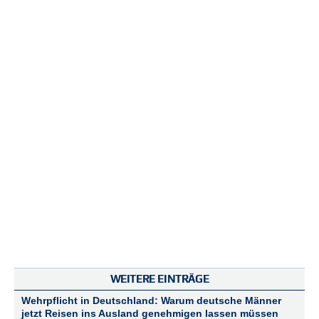
N
e
u
e
s
P
a
s
s
w
o
r
t
a
n
f
o
r
d
e
WEITERE EINTRÄGE
r
n
Wehrpflicht in Deutschland: Warum deutsche Männer
jetzt Reisen ins Ausland genehmigen lassen müssen