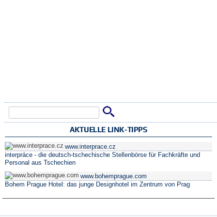
Suche
Suchformular
AKTUELLE LINK-TIPPS
www.interprace.cz
interpráce - die deutsch-tschechische Stellenbörse für Fachkräfte und
Personal aus Tschechien
www.bohemprague.com
Bohem Prague Hotel: das junge Designhotel im Zentrum von Prag