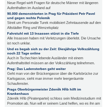
Neue Regel wirft Fragen für deutsche Männer mit längeren
Aufenthalten im Ausland auf
90.000 demonstrierten in Prag für Präsident Petr Pavel
und gegen rechte Polemik
Streit um Personalie Turek mobilisiert Zehntausende auf den
Altstädter Ring und Wenzelsplatz
Fahrstuhl mit 13 Insassen stürzt in die Tiefe
Alle Insassen haben mit Verletzungen überlebt. Die Ursache
ist noch unklar.
Und es begab sich zu der Zeit: Diesjährige Volkszählung
noch 22 Tage online
Auch in Tschechien lebende Ausländer mit einem
Aufenthaltstitel müssen an der Volkszählung teilnehmen.
Prag: Das Ladensterben geht weiter
Geht man von der Brückengasse über die Karlsbrücke zur
Karlsgasse, sieht man immer mehr leergeräumte
Schaufenster.
Prags Oberbürgermeister Zdeněk Hřib hilft im
Krankenhaus
Zdeněk Hřib (Piratenpartei) schloss sein Medizinstudium mit
Promotion ab. Nun will er seinem Land helfen, wo es ihn am