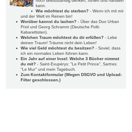
noch selbstständig denken, fühlen und handeln
r
kann.
e
Wie möchtest du sterben?
- Wenn ich mit mir
n
und der Welt im Reinen bin!
Worüber kannst du lachen?
- Über das Duo Urban
B
Priol und Georg Schramm (Deutsche Polit-
E
Kabarettisten).
Welchen Traum möchtest du dir erfüllen?
- Lebe
N
deinen Traum! Träume nicht dein Leben!
U
Wie viel Geld möchtest du besitzen?
- Soviel, dass
T
ich ein normales Leben führen kann.
Z
Ein Jahr auf einer Insel: Welche 3 Bücher nimmst
E
du mit?
- Saint-Exupérys: "Le Petit Prince", Sartres:
R
"Le Mur" und mein Tagebuch.
A
Zum Kontaktformular (Wegen DSGVO und Upload-
N
Filter geschlossen.)
M
E
L
D
U
N
G
B