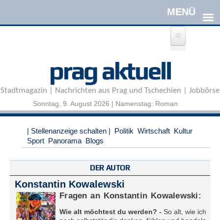
Direkt zum Inhalt
A
prag aktuell
n
m
e
Stadtmagazin | Nachrichten aus Prag und Tschechien | Jobbörse
l
d
Sonntag, 9. August 2026 | Namenstag: Roman
e
n
|
| Stellenanzeige schalten |
Politik
Wirtschaft
Kultur
R
Sport
Panorama
Blogs
e
g
i
DER AUTOR
s
Konstantin Kowalewski
t
r
Fragen an Konstantin Kowalewski:
i
Wie alt möchtest du werden? -
So alt, wie ich
e