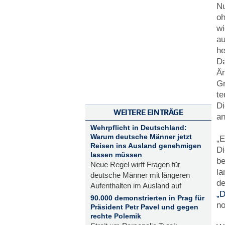
Nu
oh
wi
au
he
Da
Än
Gr
te
Di
WEITERE EINTRÄGE
an
Wehrpflicht in Deutschland:
Warum deutsche Männer jetzt
„E
Reisen ins Ausland genehmigen
Di
lassen müssen
be
Neue Regel wirft Fragen für
la
deutsche Männer mit längeren
de
Aufenthalten im Ausland auf
„D
90.000 demonstrierten in Prag für
no
Präsident Petr Pavel und gegen
rechte Polemik