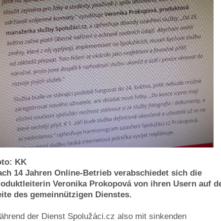
oto: KK
ch 14 Jahren Online-Betrieb verabschiedet sich die
oduktleiterin Veronika Prokopová von ihren Usern auf d
ite des gemeinnützigen Dienstes.
hrend der Dienst Spolužáci.cz also mit sinkenden