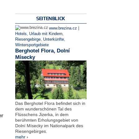
SEITENBLICK
|
www.brezina.cz
Hotels
,
Urlaub mit Kindern
,
Riesengebirge
,
Unterkünfte
,
Wintersportgebiete
Berghotel Flora, Dolní
Mísecky
Das Berghotel Flora befindet sich in
dem wunderschönen Tal des
Flüsschens Jizerka, in dem
er
berühmten Erholungsgebiet von
Dolní Mísecky im Nationalpark des
Riesengebirges.
mehr ›