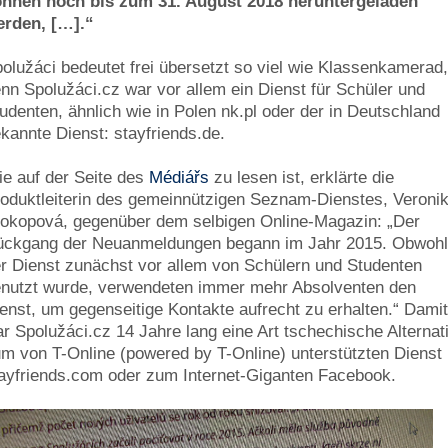
önnen noch bis zum 31. August 2018 heruntergeladen
erden, […].“
olužáci bedeutet frei übersetzt so viel wie Klassenkamerad
nn Spolužáci.cz war vor allem ein Dienst für Schüler und
udenten, ähnlich wie in Polen nk.pl oder der in Deutschland
kannte Dienst: stayfriends.de.
e auf der Seite des
Médiářs
zu lesen ist, erklärte die
oduktleiterin des gemeinnützigen Seznam-Dienstes, Veroni
okopová, gegenüber dem selbigen Online-Magazin: „Der
ückgang der Neuanmeldungen begann im Jahr 2015. Obwoh
r Dienst zunächst vor allem von Schülern und Studenten
nutzt wurde, verwendeten immer mehr Absolventen den
enst, um gegenseitige Kontakte aufrecht zu erhalten.“ Dami
r Spolužáci.cz 14 Jahre lang eine Art tschechische Alternat
m von T-Online (powered by T-Online) unterstützten Dienst
ayfriends.com oder zum Internet-Giganten Facebook.