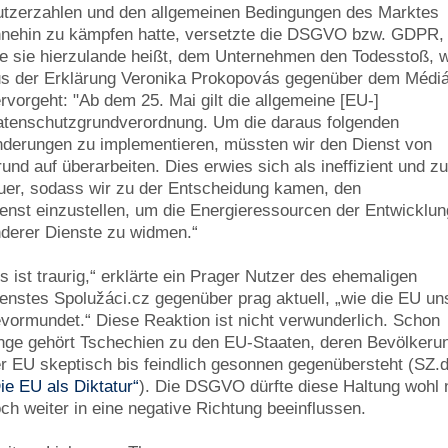
tzerzahlen und den allgemeinen Bedingungen des Marktes
nehin zu kämpfen hatte, versetzte die DSGVO bzw. GDPR,
e sie hierzulande heißt, dem Unternehmen den Todesstoß, 
s der Erklärung Veronika Prokopovás gegenüber dem Médi
rvorgeht: "Ab dem 25. Mai gilt die allgemeine [EU-]
tenschutzgrundverordnung. Um die daraus folgenden
derungen zu implementieren, müssten wir den Dienst von
und auf überarbeiten. Dies erwies sich als ineffizient und z
uer, sodass wir zu der Entscheidung kamen, den
enst einzustellen, um die Energieressourcen der Entwicklun
derer Dienste zu widmen.“
s ist traurig,“ erklärte ein Prager Nutzer des ehemaligen
enstes Spolužáci.cz gegenüber prag aktuell, „wie die EU un
vormundet.“ Diese Reaktion ist nicht verwunderlich. Schon
nge gehört Tschechien zu den EU-Staaten, deren Bevölkeru
r EU skeptisch bis feindlich gesonnen gegenübersteht (SZ.d
ie EU als Diktatur“
). Die DSGVO dürfte diese Haltung wohl 
ch weiter in eine negative Richtung beeinflussen.