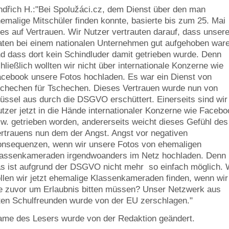
ndřich H.:"Bei Spolužáci.cz, dem Dienst über den man
emalige Mitschüler finden konnte, basierte bis zum 25. Mai
les auf Vertrauen. Wir Nutzer vertrauten darauf, dass unser
ten bei einem nationalen Unternehmen gut aufgehoben war
d dass dort kein Schindluder damit getrieben wurde. Denn
hließlich wollten wir nicht über internationale Konzerne wie
cebook unsere Fotos hochladen. Es war ein Dienst von
chechen für Tschechen. Dieses Vertrauen wurde nun von
üssel aus durch die DSGVO erschüttert. Einerseits sind wir
tzer jetzt in die Hände internationaler Konzerne wie Facebo
w. getrieben worden, andererseits weicht dieses Gefühl des
rtrauens nun dem der Angst. Angst vor negativen
nsequenzen, wenn wir unsere Fotos von ehemaligen
assenkameraden irgendwoanders im Netz hochladen. Denn
s ist aufgrund der DSGVO nicht mehr so einfach möglich. 
llen wir jetzt ehemalige Klassenkameraden finden, wenn wir
e zuvor um Erlaubnis bitten müssen? Unser Netzwerk aus
ten Schulfreunden wurde von der EU zerschlagen."
me des Lesers wurde von der Redaktion geändert.