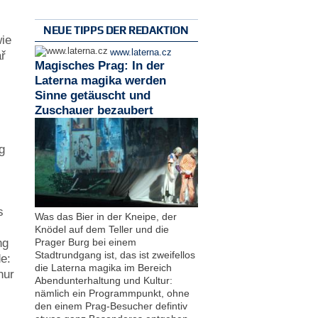
NEUE TIPPS DER REDAKTION
wie
www.laterna.cz
ář
Magisches Prag: In der
Laterna magika werden
Sinne getäuscht und
Zuschauer bezaubert
u
g
s
Was das Bier in der Kneipe, der
Knödel auf dem Teller und die
Prager Burg bei einem
ng
Stadtrundgang ist, das ist zweifellos
e:
die Laterna magika im Bereich
nur
Abendunterhaltung und Kultur:
nämlich ein Programmpunkt, ohne
den einem Prag-Besucher defintiv