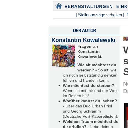
VERANSTALTUNGEN
EIN
| Stellenanzeige schalten |
DER AUTOR
Konstantin Kowalewski
Fragen an
Konstantin
Kowalewski:
s
Wie alt möchtest du
werden? -
So alt, wie
ich noch selbstständig denken,
fühlen und handeln kann.
N
Wie möchtest du sterben?
-
D
Wenn ich mit mir und der Welt
im Reinen bin!
Worüber kannst du lachen?
- Über das Duo Urban Priol
und Georg Schramm
(Deutsche Polit-Kabarettisten).
Welchen Traum möchtest du
dir erfüllen?
- Lebe deinen