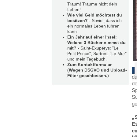
Traum! Träume nicht dein
Leben!
Wie viel Geld möchtest du
besitzen?
- Soviel, dass ich
ein normales Leben führen
kann.
Ein Jahr auf einer Insel:
Welche 3 Bücher nimmst du
mit?
- Saint-Exupérys: "Le
Petit Prince", Sartres: "Le Mur"
und mein Tagebuch.
Zum Kontaktformular
(Wegen DSGVO und Upload-
Filter geschlossen.)
du
de
Sp
Su
ge
„S
Es
ei