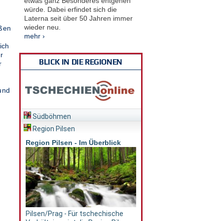
etwas ganz Besonderes entgehen
würde. Dabei erfindet sich die
Laterna seit über 50 Jahren immer
wieder neu.
eßen
mehr ›
ich
r
BLICK IN DIE REGIONEN
r
und
Südböhmen
Region Pilsen
Region Pilsen - Im Überblick
Pilsen/Prag - Für tschechische