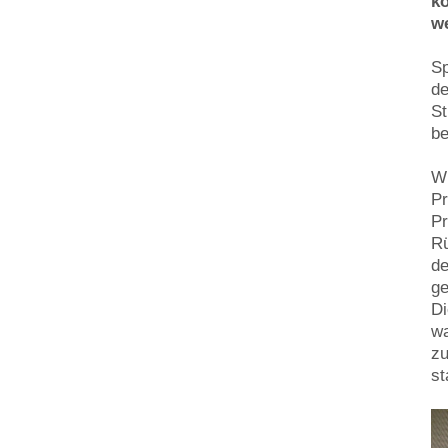
k
w
Sp
de
St
be
Wi
Pr
Pr
R
de
ge
Di
wa
zu
st