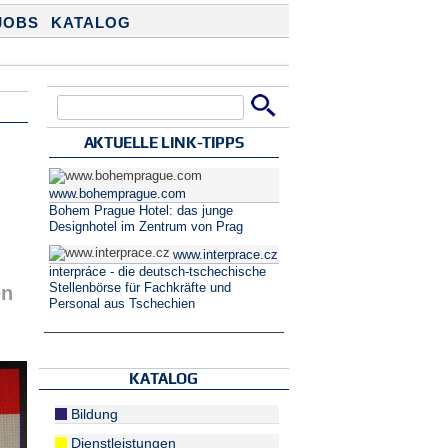
JOBS
KATALOG
Suche
Suchformular
AKTUELLE LINK-TIPPS
www.bohemprague.com
Bohem Prague Hotel: das junge
Designhotel im Zentrum von Prag
www.interprace.cz
interpráce - die deutsch-tschechische
Stellenbörse für Fachkräfte und
en
Personal aus Tschechien
KATALOG
Bildung
Dienstleistungen