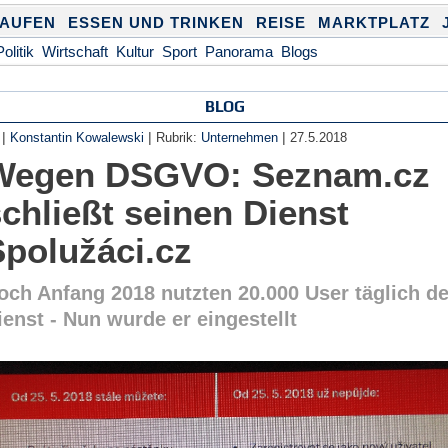
KAUFEN
ESSEN UND TRINKEN
REISE
MARKTPLATZ
Politik
Wirtschaft
Kultur
Sport
Panorama
Blogs
BLOG
|
|
|
Konstantin Kowalewski
Rubrik:
Unternehmen
27.5.2018
Wegen DSGVO: Seznam.cz
chließt seinen Dienst
Spolužáci.cz
och Anfang 2018 nutzten 20.000 User täglich d
ienst - Nun wurde er eingestellt