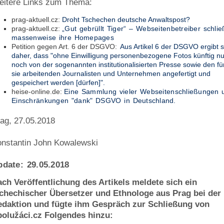
eitere Links zum Thema:
prag-aktuell.cz:
Droht Tschechen deutsche Anwaltspost?
prag-aktuell.cz:
„Gut gebrüllt Tiger“ – Webseitenbetreiber schli
massenweise ihre Homepages
Petition gegen Art. 6 der DSGVO:
Aus Artikel 6 der DSGVO ergibt s
daher, dass "ohne Einwilligung personenbezogene Fotos künftig nu
noch von der sogenannten institutionalisierten Presse sowie den fü
sie arbeitenden Journalisten und Unternehmen angefertigt und
gespeichert werden [dürfen]".
heise-online.de:
Eine Sammlung vieler Webseitenschließungen 
Einschränkungen "dank" DSGVO in Deutschland.
ag, 27.05.2018
nstantin John Kowalewski
pdate: 29.05.2018
ch Veröffentlichung des Artikels meldete sich ein
chechischer Übersetzer und Ethnologe aus Prag bei der
edaktion und fügte ihm Gespräch zur Schließung von
olužáci.cz Folgendes hinzu: