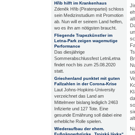
Hřib hilft im Krankenhaus
Ji
Zdeněk Hřib (Piratenpartei) schloss
eh
sein Medizinstudium mit Promotion
al
ab. Nun will er seinem Land helfen,
Da
wo es ihn am nötigsten braucht.
un
Fliegende Trapezkünstler im
sc
Letna-Park zeigen wagemutige
Fa
Performance
Ts
Das diesjährige
Br
Sommerabschlussfest LetniLetna
findet noch bis zum 25.08.2020
Nu
statt.
us
Ve
Griechenland punktet mit guten
Fallzahlen in der Corona-Krise
Ko
Laut Johns-Hopkins-University
Kl
verzeichnet das Land am
da
Mittelmeer bislang lediglich 2463
so
Infizierte und 127 Tote. Eine
si
gesunde Ernährung soll dabei eine
al
erhebliche Rolle spielen.
Na
Wiederaufbau der ehem.
Fußgängerbrücke „Trojská lávka“