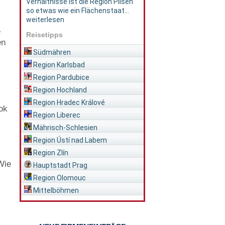
Verhältnisse ist die Region Pilsen
so etwas wie ein Flächenstaat...
weiterlesen
e
Reisetipps
en
Südmähren
Region Karlsbad
Region Pardubice
Region Hochland
Region Hradec Králové
ok
Region Liberec
Mährisch-Schlesien
Region Ústí nad Labem
Region Zlín
Wie
Hauptstadt Prag
Region Olomouc
Mittelböhmen