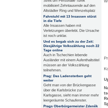
Streit um Personalie Turek
W
mobilisiert Zehntausende auf den
Altstädter Ring und Wenzelsplatz
Fahrstuhl mit 13 Insassen stürzt
in die Tiefe
Alle Insassen haben mit
Verletzungen überlebt. Die Ursache
ist noch unklar.
Und es begab sich zu der Zeit:
Diesjährige Volkszählung noch 22
Tage online
Auch in Tschechien lebende
Pr
Ausländer mit einem Aufenthaltstitel
müssen an der Volkszählung
Ko
teilnehmen.
Prag: Das Ladensterben geht
U
weiter
Geht man von der Brückengasse
Na
über die Karlsbrücke zur
ts
Karlsgasse, sieht man immer mehr
R
leergeräumte Schaufenster.
Sp
Prags Oberbürgermeister Zdeněk