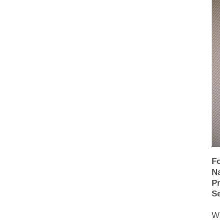
F
Na
Pr
Se
Wä