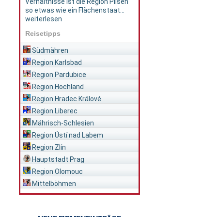
Verhältnisse ist die Region Pilsen
so etwas wie ein Flächenstaat...
weiterlesen
Reisetipps
Südmähren
Region Karlsbad
Region Pardubice
Region Hochland
Region Hradec Králové
Region Liberec
Mährisch-Schlesien
Region Ústí nad Labem
Region Zlín
Hauptstadt Prag
Region Olomouc
Mittelböhmen