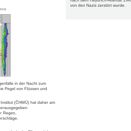
nach dem Heydrich-Attentat 194
von den Nazis zerstört wurde.
ava
enfälle in der Nacht zum
die Pegel von Flüssen und
Institut (ČHMÚ) hat daher am
herausgegeben:
er Regen,
rschläge,