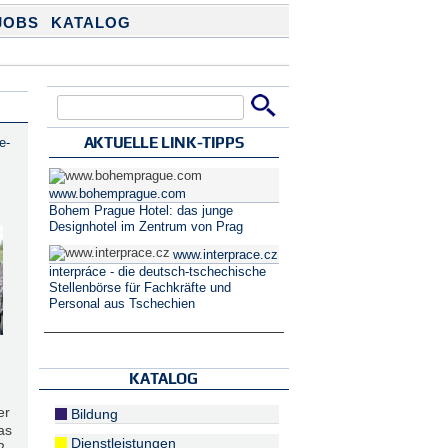
JOBS
KATALOG
Suche
Suchformular
AKTUELLE LINK-TIPPS
e-
www.bohemprague.com
Bohem Prague Hotel: das junge
Designhotel im Zentrum von Prag
www.interprace.cz
interpráce - die deutsch-tschechische
Stellenbörse für Fachkräfte und
Personal aus Tschechien
KATALOG
er
Bildung
as
Dienstleistungen