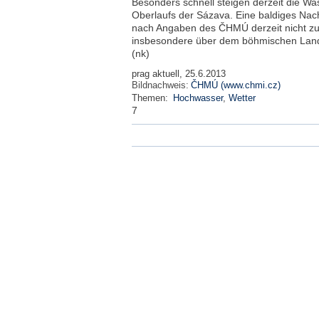
Besonders schnell steigen derzeit die W
Oberlaufs der Sázava. Eine baldiges Nach
nach Angaben des ČHMÚ derzeit nicht zu
insbesondere über dem böhmischen Landes
(nk)
prag aktuell, 25.6.2013
Bildnachweis:
ČHMÚ (www.chmi.cz)
Themen:
Hochwasser
,
Wetter
7