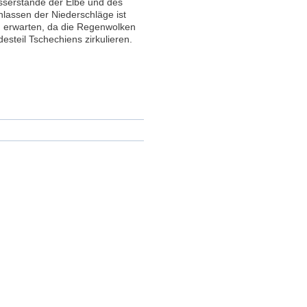
asserstände der Elbe und des
lassen der Niederschläge ist
 erwarten, da die Regenwolken
teil Tschechiens zirkulieren.