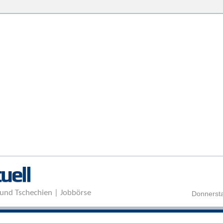
Direkt zum Inhalt
uell
und Tschechien | Jobbörse
Donnersta