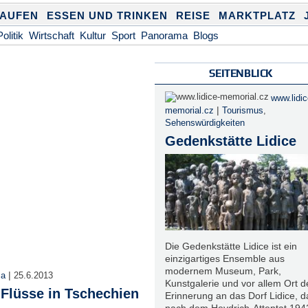
KAUFEN
ESSEN UND TRINKEN
REISE
MARKTPLATZ
Politik
Wirtschaft
Kultur
Sport
Panorama
Blogs
SEITENBLICK
www.lidic
|
memorial.cz
Tourismus
,
Sehenswürdigkeiten
Gedenkstätte Lidice
Die Gedenkstätte Lidice ist ein
einzigartiges Ensemble aus
modernem Museum, Park,
|
ma
25.6.2013
Kunstgalerie und vor allem Ort d
 Flüsse in Tschechien
Erinnerung an das Dorf Lidice, d