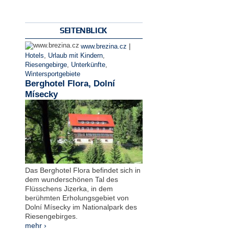
SEITENBLICK
|
www.brezina.cz
Hotels
,
Urlaub mit Kindern
,
Riesengebirge
,
Unterkünfte
,
Wintersportgebiete
Berghotel Flora, Dolní
Mísecky
Das Berghotel Flora befindet sich in
dem wunderschönen Tal des
Flüsschens Jizerka, in dem
berühmten Erholungsgebiet von
Dolní Mísecky im Nationalpark des
Riesengebirges.
mehr ›