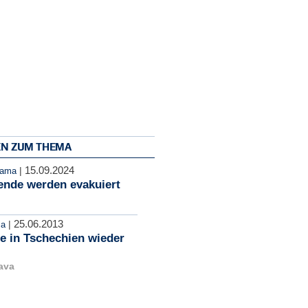
EN ZUM THEMA
15.09.2024
|
rama
ende werden evakuiert
25.06.2013
|
ma
e in Tschechien wieder
ava