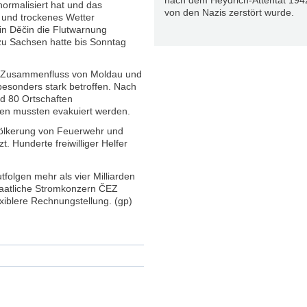
nach dem Heydrich-Attentat 194
ormalisiert hat und das
von den Nazis zerstört wurde.
 und trockenes Wetter
in Děčin die Flutwarnung
zu Sachsen hatte bis Sonntag
m Zusammenfluss von Moldau und
esonders stark betroffen. Nach
d 80 Ortschaften
n mussten evakuiert werden.
völkerung von Feuerwehr und
. Hunderte freiwilliger Helfer
tfolgen mehr als vier Milliarden
staatliche Stromkonzern ČEZ
xiblere Rechnungstellung. (gp)