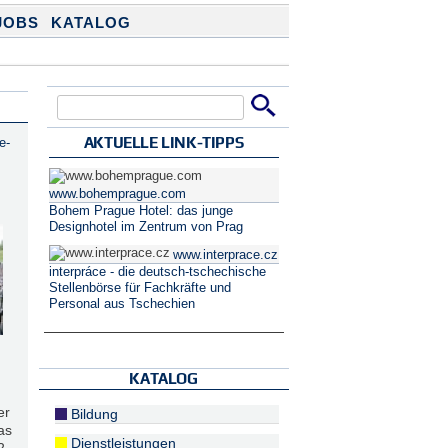
JOBS
KATALOG
Suche
Suchformular
AKTUELLE LINK-TIPPS
e-
www.bohemprague.com
Bohem Prague Hotel: das junge
Designhotel im Zentrum von Prag
www.interprace.cz
interpráce - die deutsch-tschechische
Stellenbörse für Fachkräfte und
Personal aus Tschechien
KATALOG
er
Bildung
as
Dienstleistungen