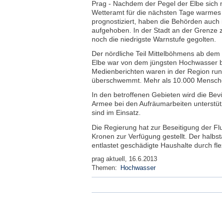
Prag - Nachdem der Pegel der Elbe sich n
Wetteramt für die nächsten Tage warmes
prognostiziert, haben die Behörden auch 
aufgehoben. In der Stadt an der Grenze 
noch die niedrigste Warnstufe gegolten.
Der nördliche Teil Mittelböhmens ab de
Elbe war von dem jüngsten Hochwasser b
Medienberichten waren in der Region run
überschwemmt. Mehr als 10.000 Mensche
In den betroffenen Gebieten wird die Be
Armee bei den Aufräumarbeiten unterstützt
sind im Einsatz.
Die Regierung hat zur Beseitigung der Flu
Kronen zur Verfügung gestellt. Der halb
entlastet geschädigte Haushalte durch fle
prag aktuell, 16.6.2013
Themen:
Hochwasser