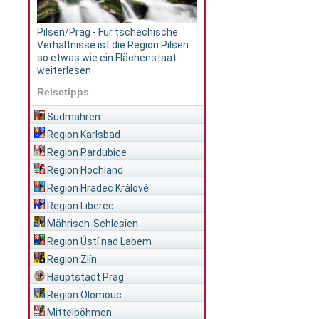
Pilsen/Prag - Für tschechische
Verhältnisse ist die Region Pilsen
so etwas wie ein Flächenstaat...
weiterlesen
Reisetipps
Südmähren
Region Karlsbad
Region Pardubice
Region Hochland
Region Hradec Králové
Region Liberec
Mährisch-Schlesien
Region Ústí nad Labem
Region Zlín
Hauptstadt Prag
Region Olomouc
Mittelböhmen