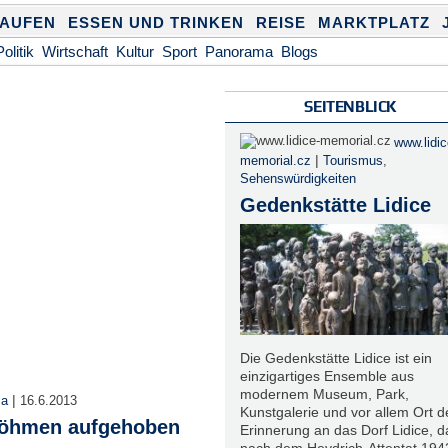
KAUFEN
ESSEN UND TRINKEN
REISE
MARKTPLATZ
Politik
Wirtschaft
Kultur
Sport
Panorama
Blogs
SEITENBLICK
www.lidic
|
memorial.cz
Tourismus
,
Sehenswürdigkeiten
Gedenkstätte Lidice
Die Gedenkstätte Lidice ist ein
einzigartiges Ensemble aus
modernem Museum, Park,
|
ma
16.6.2013
Kunstgalerie und vor allem Ort d
böhmen aufgehoben
Erinnerung an das Dorf Lidice, d