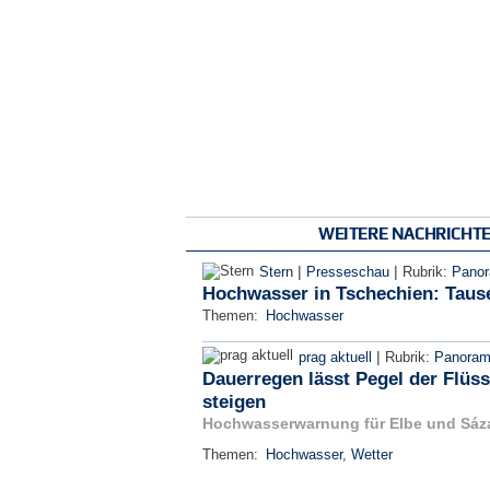
WEITERE NACHRICHT
|
|
Stern
Presseschau
Rubrik:
Pano
Hochwasser in Tschechien: Taus
Themen:
Hochwasser
|
prag aktuell
Rubrik:
Panora
Dauerregen lässt Pegel der Flüss
steigen
Hochwasserwarnung für Elbe und Sáz
Themen:
Hochwasser
,
Wetter