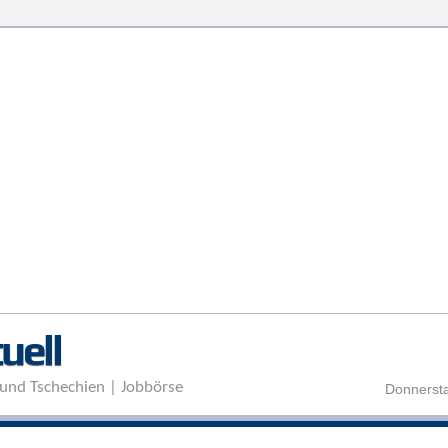
Direkt zum Inhalt
uell
und Tschechien | Jobbörse
Donnersta