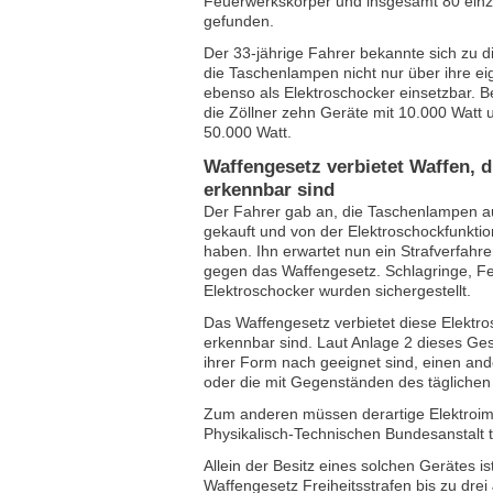
Feuerwerkskörper und insgesamt 80 ein
gefunden.
Der 33-jährige Fahrer bekannte sich zu d
die Taschenlampen nicht nur über ihre ei
ebenso als Elektroschocker einsetzbar. B
die Zöllner zehn Geräte mit 10.000 Watt 
50.000 Watt.
Waffengesetz verbietet Waffen, di
erkennbar sind
Der Fahrer gab an, die Taschenlampen au
gekauft und von der Elektroschockfunkti
haben. Ihn erwartet nun ein Strafverfahr
gegen das Waffengesetz. Schlagringe, F
Elektroschocker wurden sichergestellt.
Das Waffengesetz verbietet diese Elektros
erkennbar sind. Laut Anlage 2 dieses Ges
ihrer Form nach geeignet sind, einen a
oder die mit Gegenständen des täglichen 
Zum anderen müssen derartige Elektroimp
Physikalisch-Technischen Bundesanstalt 
Allein der Besitz eines solchen Gerätes ist
Waffengesetz Freiheitsstrafen bis zu drei