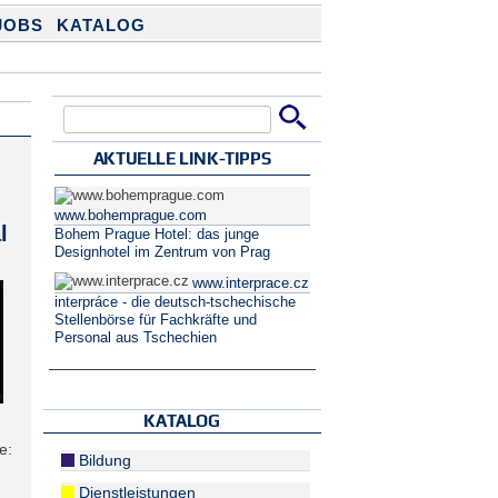
JOBS
KATALOG
Suche
Suchformular
AKTUELLE LINK-TIPPS
www.bohemprague.com
l
Bohem Prague Hotel: das junge
Designhotel im Zentrum von Prag
www.interprace.cz
interpráce - die deutsch-tschechische
Stellenbörse für Fachkräfte und
Personal aus Tschechien
KATALOG
e:
Bildung
Dienstleistungen