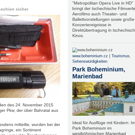
"Metropolitan Opera Live in HD"
bringt der tschechische Filmverle
hechien sicher
Aerofilms auch Theater- und
Ballettvorstellungen sowie große
Konzertereignisse in
Direktübertragung in tschechisc
Kinos.
|
www.boheminium.cz
Tourismus
,
Sehenswürdigkeiten
Park Boheminium,
Marienbad
nden des 24. November 2015
iger Pkw, der über Bahratal aus
Ideal für Ausflüge mit Kindern: I
sdens mitteilte, wurden bei der
Park Boheminium im
gringe, ein Sortiment
westböhmischen Marienbad