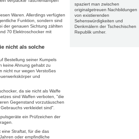
zeln verpackte Taschenlampen
spaziert man zwischen
originalgetreuen Nachbildungen
iesen Waren. Allerdings verfügten
von existierenden
gentliche Funktion, sondern sind
Sehenswürdigkeiten und
ei der genauen Sichtung zählten
Denkmälern der Tschechischen
und 70 Elektroschocker mit
Republik umher.
e nicht als solche
f Bestellung seiner Kumpels
on keine Ahnung gehabt zu
en nicht nur wegen Verstoßes
euerwerkskörper und
chocker, da sie nicht als Waffe
etzes sind Waffen verboten, "die
nderen Gegenstand vorzutäuschen
Gebrauchs verkleidet sind".
ulsgeräte ein Prüfzeichen der
tragen.
 eine Straftat, für die das
 Jahren oder empfindliche