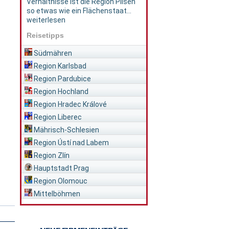
Verhältnisse ist die Region Pilsen
so etwas wie ein Flächenstaat...
weiterlesen
Reisetipps
Südmähren
Region Karlsbad
Region Pardubice
Region Hochland
Region Hradec Králové
Region Liberec
Mährisch-Schlesien
Region Ústí nad Labem
Region Zlín
Hauptstadt Prag
Region Olomouc
Mittelböhmen