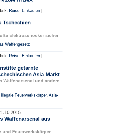
|
brik:
Reise
,
Einkaufen
s Tschechien
aufte Elektroschocker sicher
as Waffengesetz
|
brik:
Reise
,
Einkaufen
nstifte getarnte
tschechischen Asia-Markt
es Waffenarsenal und andere
,
illegale Feuerwerkskörper
,
Asia-
21.10.2015
es Waffenarsenal aus
de und Feuerwerkskörper