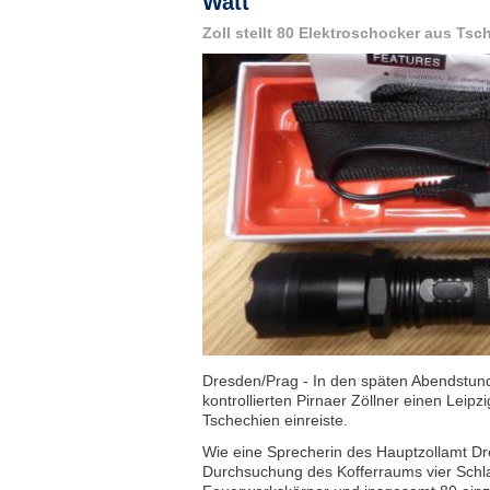
Watt
Zoll stellt 80 Elektroschocker aus Tsc
Dresden/Prag - In den späten Abendstu
kontrollierten Pirnaer Zöllner einen Leipz
Tschechien einreiste.
Wie eine Sprecherin des Hauptzollamt Dre
Durchsuchung des Kofferraums vier Schla