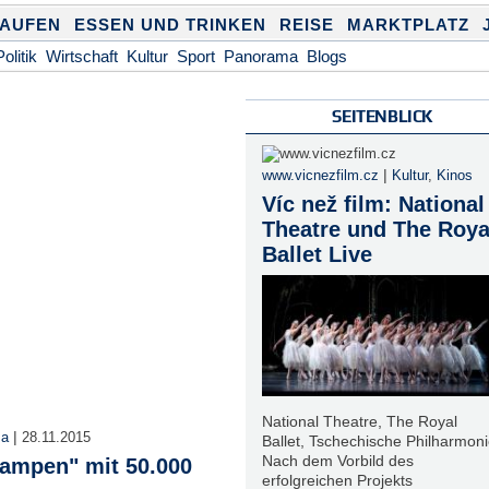
KAUFEN
ESSEN UND TRINKEN
REISE
MARKTPLATZ
Politik
Wirtschaft
Kultur
Sport
Panorama
Blogs
SEITENBLICK
|
www.vicnezfilm.cz
Kultur
,
Kinos
Víc než film: National
Theatre und The Roya
Ballet Live
National Theatre, The Royal
|
ma
28.11.2015
Ballet, Tschechische Philharmoni
Nach dem Vorbild des
lampen" mit 50.000
erfolgreichen Projekts