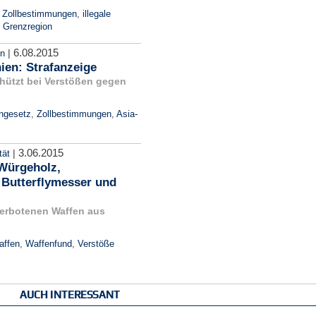
,
Zollbestimmungen
,
illegale
,
Grenzregion
6.08.2015
|
en
ien: Strafanzeige
hützt bei Verstößen gegen
ngesetz
,
Zollbestimmungen
,
Asia-
3.06.2015
|
tät
Würgeholz,
 Butterflymesser und
 verbotenen Waffen aus
affen
,
Waffenfund
,
Verstöße
AUCH INTERESSANT