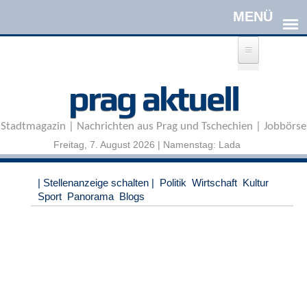
Direkt zum Inhalt
A
prag aktuell
n
m
e
Stadtmagazin | Nachrichten aus Prag und Tschechien | Jobbörse
l
d
Freitag, 7. August 2026 | Namenstag: Lada
e
n
|
| Stellenanzeige schalten |
Politik
Wirtschaft
Kultur
R
Sport
Panorama
Blogs
e
g
i
s
t
r
i
e