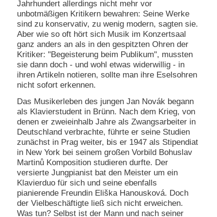
Jahrhundert allerdings nicht mehr vor
unbotmäßigen Kritikern bewahren: Seine Werke
sind zu konservativ, zu wenig modern, sagten sie.
Aber wie so oft hört sich Musik im Konzertsaal
ganz anders an als in den gespitzten Ohren der
Kritiker: "Begeisterung beim Publikum", mussten
sie dann doch - und wohl etwas widerwillig - in
ihren Artikeln notieren, sollte man ihre Eselsohren
nicht sofort erkennen.
Das Musikerleben des jungen Jan Novák begann
als Klavierstudent in Brünn. Nach dem Krieg, von
denen er zweieinhalb Jahre als Zwangsarbeiter in
Deutschland verbrachte, führte er seine Studien
zunächst in Prag weiter, bis er 1947 als Stipendiat
in New York bei seinem großen Vorbild Bohuslav
Martinů Komposition studieren durfte. Der
versierte Jungpianist bat den Meister um ein
Klavierduo für sich und seine ebenfalls
pianierende Freundin Eliška Hanousková. Doch
der Vielbeschäftigte ließ sich nicht erweichen.
Was tun? Selbst ist der Mann und nach seiner