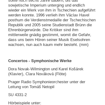
sollte noch sechs Jahre dauern, bis das
sowjetische Imperium unterging und endlich
wieder ein Werk von ihm in Tschechien aufgeführt
werden konnte. 1996 verlieh ihm Václav Havel
posthum die Verdienstmedaille der Tschechischen
Republik und 2005 seine Studienstadt Brünn die
Ehrenbürgerwürde. Die Kritiker sind ihm
mittlerweile gnädig gestimmt, womit die Gefahr,
dass uns beim Hören seiner Musik Eselsohren
wachsen, nun auch kaum mehr besteht. (mm)
Concertos - Symphonische Werke
Dora Novak-Wilmington und Karel Košárek
(Klavier), Clara Nováková (Flöte)
Prager Radio Symphonieorchester unter der
Leitung von Tomáš Netopil
SU 4331-2
Hörbeispiele unter: