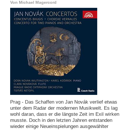
Von Michael Magercord
e
n
u
t
z
e
r
n
a
m
e
*
P
a
s
s
w
Prag - Das Schaffen von Jan Novák verlief etwas
o
unter dem Radar der modernen Musikwelt. Es lag
r
wohl daran, dass er die längste Zeit im Exil wirken
t
musste. Doch in den letzten Jahren entstanden
*
wieder einige Neueinspielungen ausgewählter