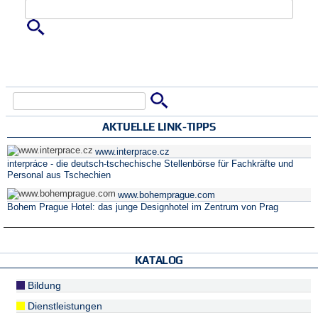
Zu suchende Schlüsselwörter
Suche
Suchformular
AKTUELLE LINK-TIPPS
www.interprace.cz
interpráce - die deutsch-tschechische Stellenbörse für Fachkräfte und
Personal aus Tschechien
www.bohemprague.com
Bohem Prague Hotel: das junge Designhotel im Zentrum von Prag
KATALOG
Bildung
Dienstleistungen