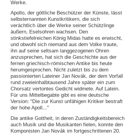
Werke.
N
Apollo, der göttliche Beschützer der Künste, lässt
e
selbsternannten Kunstkritikern, die sich
u
verächtlich über die Werke seiner Schützlinge
e
äußern, Eselsohren wachsen. Den
s
P
stinkstiefelreichen König Midas hatte es erwischt,
a
und obwohl sich niemand aus dem Volke traute,
s
ihn auf seine seltsam langgezogenen Ohren
s
anzusprechen, hat sich die Geschichte aus der
w
fernen griechisch-römischen Antike bis heute
o
herumgesprochen. Nicht zuletzt bis zu dem
r
t
passionierten Lateiner Jan Novák, der dem Vorfall
a
rund zweieinhalbtausend Jahre später ein zum
n
Chorsatz vertontes Gedicht widmete. Auf Latein.
f
Für uns Mittelbegabte gibt es eine deutsche
o
Version: "Die zur Kunst unfähigen Kritiker bestraft
r
der hohe Apoll..."
d
e
Die antike Gottheit, in deren Zuständigkeitsbereich
r
n
auch Musik und die Musikanten fielen, konnte den
Komponisten Jan Novák im fortgeschrittenen 20.