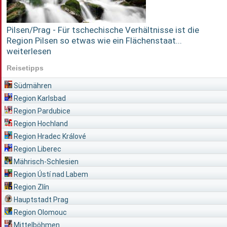
Pilsen/Prag - Für tschechische Verhältnisse ist die
Region Pilsen so etwas wie ein Flächenstaat...
weiterlesen
Reisetipps
Südmähren
Region Karlsbad
Region Pardubice
Region Hochland
Region Hradec Králové
Region Liberec
Mährisch-Schlesien
Region Ústí nad Labem
Region Zlín
Hauptstadt Prag
Region Olomouc
Mittelböhmen