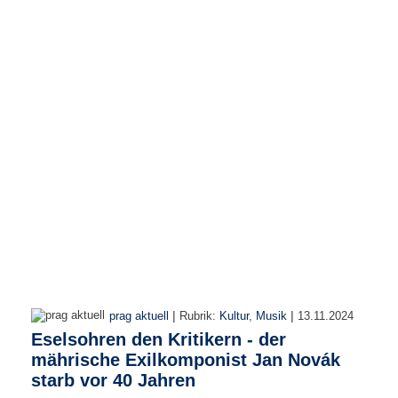
r
e
n
B
E
N
U
T
Z
E
R
A
N
M
E
L
D
|
|
prag aktuell
Rubrik:
Kultur
,
Musik
13.11.2024
U
Eselsohren den Kritikern - der
N
mährische Exilkomponist Jan Novák
G
starb vor 40 Jahren
B