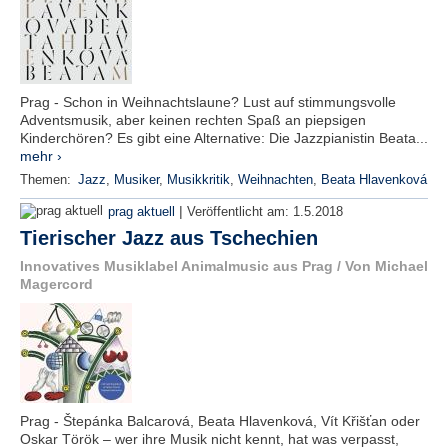
Prag - Schon in Weihnachtslaune? Lust auf stimmungsvolle
Adventsmusik, aber keinen rechten Spaß an piepsigen
Kinderchören? Es gibt eine Alternative: Die Jazzpianistin Beata...
mehr ›
Themen:
Jazz
,
Musiker
,
Musikkritik
,
Weihnachten
,
Beata Hlavenková
|
prag aktuell
Veröffentlicht am:
1.5.2018
Tierischer Jazz aus Tschechien
Innovatives Musiklabel Animalmusic aus Prag / Von Michael
Magercord
Prag - Štepánka Balcarová, Beata Hlavenková, Vít Křišťan oder
Oskar Török – wer ihre Musik nicht kennt, hat was verpasst,