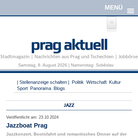
Direkt zum Inhalt
A
prag aktuell
n
m
e
Stadtmagazin | Nachrichten aus Prag und Tschechien | Jobbörse
l
d
Samstag, 8. August 2026 | Namenstag: Soběslav
e
n
|
| Stellenanzeige schalten |
Politik
Wirtschaft
Kultur
R
Sport
Panorama
Blogs
e
g
i
JAZZ
s
t
Veröffentlicht am:
23.10.2024
r
Jazzboat Prag
i
e
Jazzkonzert, Bootsfahrt und romantisches Dinner auf der