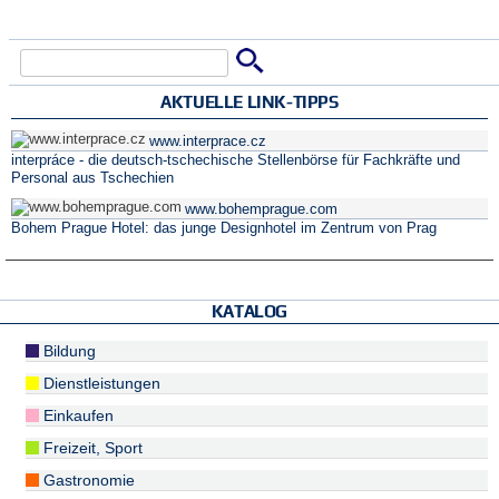
Suche
Suchformular
AKTUELLE LINK-TIPPS
www.interprace.cz
interpráce - die deutsch-tschechische Stellenbörse für Fachkräfte und
Personal aus Tschechien
www.bohemprague.com
Bohem Prague Hotel: das junge Designhotel im Zentrum von Prag
KATALOG
Bildung
Dienstleistungen
Einkaufen
Freizeit, Sport
Gastronomie