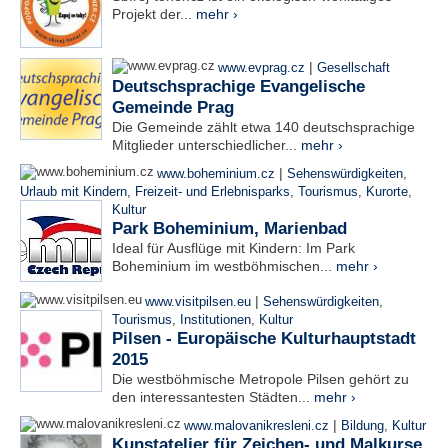
Projekt der...
mehr ›
|
www.evprag.cz
Gesellschaft
Deutschsprachige Evangelische
Gemeinde Prag
Die Gemeinde zählt etwa 140 deutschsprachige
Mitglieder unterschiedlicher...
mehr ›
|
www.boheminium.cz
Sehenswürdigkeiten
,
Urlaub mit Kindern
,
Freizeit- und Erlebnisparks
,
Tourismus
,
Kurorte
,
Kultur
Park Boheminium, Marienbad
Ideal für Ausflüge mit Kindern: Im Park
Boheminium im westböhmischen...
mehr ›
|
www.visitpilsen.eu
Sehenswürdigkeiten
,
Tourismus
,
Institutionen
,
Kultur
Pilsen - Europäische Kulturhauptstadt
2015
Die westböhmische Metropole Pilsen gehört zu
den interessantesten Städten...
mehr ›
|
www.malovanikresleni.cz
Bildung
,
Kultur
Kunstatelier für Zeichen- und Malkurse,