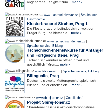
angeborene Fähigkeit zum...
mehr ›
|
www.klasterni-pivovar.cz
Brauhäuser
,
Gastronomie
Klosterbrauerei Strahov, Prag 1
Die Klosterbrauerei befindet sich unweit der
Prager Burg und bietet die...
mehr ›
|
www.tschechisch-lernen.cz
Sprachenservice
,
Bildung
Tschechisch-Intensivkurse für Anfänger
und Fortgeschrittene, Prag
Tschechischkenntnisse öffnen privat und
geschäftlich Türen....
mehr ›
|
www.bilingualis.cz
Sprachenservice
,
Bildung
Bilingualis, Prag
Deutsch als zweite Muttersprache spielerisch
erleben und erlernen: Seit ...
mehr ›
|
www.sbirej-toner.cz
Gesellschaft
Projekt Sbírej-toner.cz
Sbírej-toner.cz ist ein ökologisch-wohltätiges