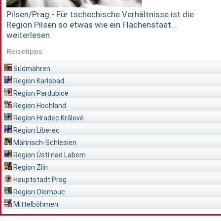
Pilsen/Prag - Für tschechische Verhältnisse ist die
Region Pilsen so etwas wie ein Flächenstaat...
weiterlesen
Reisetipps
Südmähren
Region Karlsbad
Region Pardubice
Region Hochland
Region Hradec Králové
Region Liberec
Mährisch-Schlesien
Region Ústí nad Labem
Region Zlín
Hauptstadt Prag
Region Olomouc
Mittelböhmen