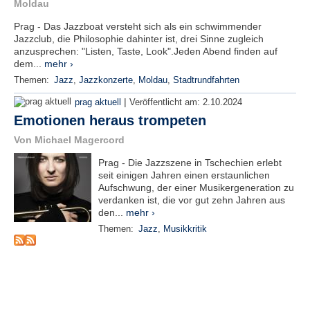
r
Moldau
e
Prag - Das Jazzboat versteht sich als ein schwimmender
n
Jazzclub, die Philosophie dahinter ist, drei Sinne zugleich
anzusprechen: "Listen, Taste, Look".Jeden Abend finden auf
B
dem...
mehr ›
E
Themen:
Jazz
,
Jazzkonzerte
,
Moldau
,
Stadtrundfahrten
N
|
U
prag aktuell
Veröffentlicht am:
2.10.2024
T
Emotionen heraus trompeten
Z
Von Michael Magercord
E
R
Prag - Die Jazzszene in Tschechien erlebt
A
seit einigen Jahren einen erstaunlichen
N
Aufschwung, der einer Musikergeneration zu
M
verdanken ist, die vor gut zehn Jahren aus
den...
mehr ›
E
L
Themen:
Jazz
,
Musikkritik
D
U
N
G
B