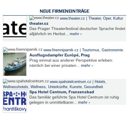
NEUE FIRMENEINTRÄGE
|
www.theater.cz
Theater, Oper
,
Kultur
theater.cz
Das Prager Theaterfestival deutscher Sprache findet
alljährlich im Herbst...
mehr ›
|
www.firemniparnik.cz
Tourismus
,
Gastronomie
Ausflugsdampfer Európé, Prag
Prag einmal aus anderer Perspektive erleben:
nämlich bei einer privaten...
mehr ›
|
www.spahotelcentrum.cz
Hotels
,
Wellnesshotels
,
Wellness
,
Unterkünfte
,
Kurorte
,
Gesundheit
Spa Hotel Centrum, Franzensbad
Das familiär geführte Spa Hotel Centrum ist ruhig
gelegen in unmittelbarer...
mehr ›