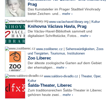
Prag
Das Kunstatelier im Prager Stadtteil Vinohrady
bietet Zeichen- und...
mehr ›
|
www.vaclavhavel-library.org
Kultur
Knihovna Václava Havla, Prag
Die Václav-Havel-Bibliothek sammelt und
digitalisiert Schriftstücke, Fotos...
mehr ›
|
www.zooliberec.cz
Sehenswürdigkeiten
,
Zoos
und Tiergärten
,
Tourismus
,
Institutionen
Zoo Liberec
Der älteste zoologische Garten auf dem Gebiet
der ehemaligen...
mehr ›
|
www.saldovo-divadlo.cz
Theater, Oper
,
Kultur
Šalda-Theater, Liberec
Zum traditionsreichen Šalda-Theater in Liberec
gehören heute zwei...
mehr ›