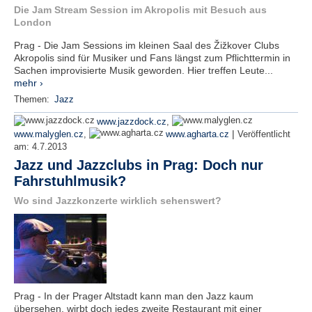
Die Jam Stream Session im Akropolis mit Besuch aus
London
Prag - Die Jam Sessions im kleinen Saal des Žižkover Clubs
Akropolis sind für Musiker und Fans längst zum Pflichttermin in
Sachen improvisierte Musik geworden. Hier treffen Leute...
mehr ›
Themen:
Jazz
www.jazzdock.cz
,
|
www.malyglen.cz
,
www.agharta.cz
Veröffentlicht
am:
4.7.2013
Jazz und Jazzclubs in Prag: Doch nur
Fahrstuhlmusik?
Wo sind Jazzkonzerte wirklich sehenswert?
Prag - In der Prager Altstadt kann man den Jazz kaum
übersehen, wirbt doch jedes zweite Restaurant mit einer