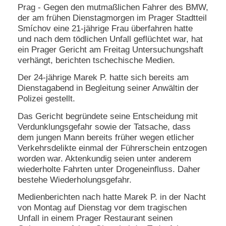
Prag - Gegen den mutmaßlichen Fahrer des BMW,
e
der am frühen Dienstagmorgen im Prager Stadtteil
n
u
Smíchov eine 21-jährige Frau überfahren hatte
t
und nach dem tödlichen Unfall geflüchtet war, hat
z
ein Prager Gericht am Freitag Untersuchungshaft
e
verhängt, berichten tschechische Medien.
r
n
Der 24-jährige Marek P. hatte sich bereits am
a
Dienstagabend in Begleitung seiner Anwältin der
m
Polizei gestellt.
e
*
Das Gericht begründete seine Entscheidung mit
Verdunklungsgefahr sowie der Tatsache, dass
dem jungen Mann bereits früher wegen etlicher
P
Verkehrsdelikte einmal der Führerschein entzogen
a
s
worden war. Aktenkundig seien unter anderem
s
wiederholte Fahrten unter Drogeneinfluss. Daher
w
bestehe Wiederholungsgefahr.
o
r
Medienberichten nach hatte Marek P. in der Nacht
t
von Montag auf Dienstag vor dem tragischen
*
Unfall in einem Prager Restaurant seinen