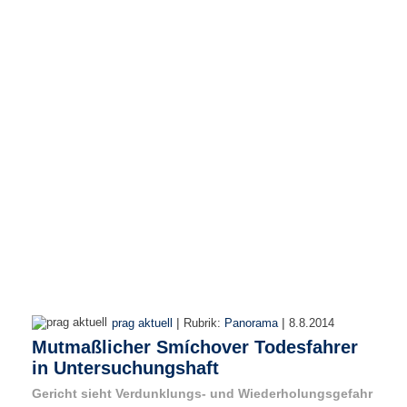
r
e
n
B
E
N
U
T
Z
E
R
A
N
M
E
L
D
|
|
prag aktuell
Rubrik:
Panorama
8.8.2014
U
Mutmaßlicher Smíchover Todesfahrer
N
in Untersuchungshaft
G
Gericht sieht Verdunklungs- und Wiederholungsgefahr
B