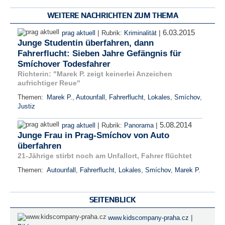
WEITERE NACHRICHTEN ZUM THEMA
6.03.2015
|
|
prag aktuell
Rubrik:
Kriminalität
Junge Studentin überfahren, dann
Fahrerflucht: Sieben Jahre Gefängnis für
Smíchover Todesfahrer
Richterin: "Marek P. zeigt keinerlei Anzeichen
aufrichtiger Reue"
Themen:
Marek P.
,
Autounfall
,
Fahrerflucht
,
Lokales
,
Smíchov
,
Justiz
5.08.2014
|
|
prag aktuell
Rubrik:
Panorama
Junge Frau in Prag-Smíchov von Auto
überfahren
21-Jährige stirbt noch am Unfallort, Fahrer flüchtet
Themen:
Autounfall
,
Fahrerflucht
,
Lokales
,
Smíchov
,
Marek P.
SEITENBLICK
|
www.kidscompany-praha.cz