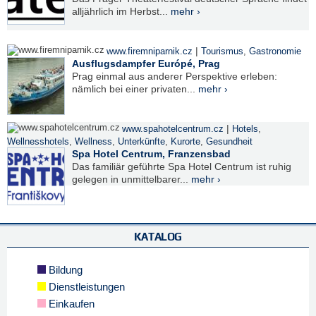
alljährlich im Herbst...
mehr ›
|
www.firemniparnik.cz
Tourismus
,
Gastronomie
Ausflugsdampfer Európé, Prag
Prag einmal aus anderer Perspektive erleben:
nämlich bei einer privaten...
mehr ›
|
www.spahotelcentrum.cz
Hotels
,
Wellnesshotels
,
Wellness
,
Unterkünfte
,
Kurorte
,
Gesundheit
Spa Hotel Centrum, Franzensbad
Das familiär geführte Spa Hotel Centrum ist ruhig
gelegen in unmittelbarer...
mehr ›
KATALOG
Bildung
Dienstleistungen
Einkaufen