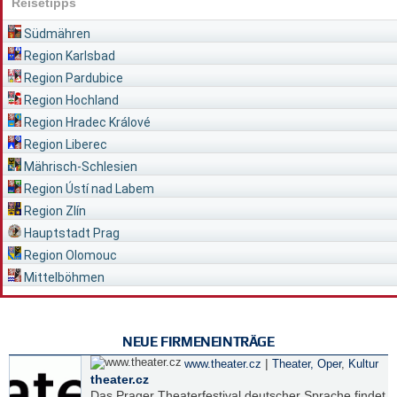
Reisetipps
Südmähren
Region Karlsbad
Region Pardubice
Region Hochland
Region Hradec Králové
Region Liberec
Mährisch-Schlesien
Region Ústí nad Labem
Region Zlín
Hauptstadt Prag
Region Olomouc
Mittelböhmen
NEUE FIRMENEINTRÄGE
|
www.theater.cz
Theater, Oper
,
Kultur
theater.cz
Das Prager Theaterfestival deutscher Sprache findet