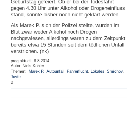
Geburtstag gefeiert. Ob er bei der Todesfahrt
gegen 4.30 Uhr unter Alkohol oder Drogeneinfluss
N
stand, konnte bisher noch nicht geklärt werden.
e
u
Als Marek P. sich der Polizei stellte, wurden im
e
Blut zwar weder Alkohol noch Drogen
s
nachgewiesen, allerdings waren zu dem Zeitpunkt
P
a
bereits etwa 15 Stunden seit dem tödlichen Unfall
s
verstrichen. (nk)
s
w
prag aktuell, 8.8.2014
o
Autor:
Niels Köhler
r
Themen:
Marek P.
,
Autounfall
,
Fahrerflucht
,
Lokales
,
Smíchov
,
t
Justiz
a
2
n
f
o
r
d
e
r
n