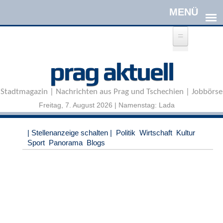
Direkt zum Inhalt
A
prag aktuell
n
m
e
Stadtmagazin | Nachrichten aus Prag und Tschechien | Jobbörse
l
d
Freitag, 7. August 2026 | Namenstag: Lada
e
n
|
| Stellenanzeige schalten |
Politik
Wirtschaft
Kultur
R
Sport
Panorama
Blogs
e
g
i
s
t
r
i
e