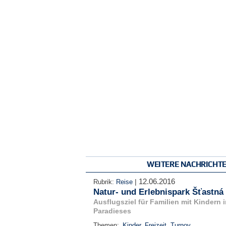
WEITERE NACHRICHT
12.06.2016
|
Rubrik:
Reise
Natur- und Erlebnispark Šťastná
Ausflugsziel für Familien mit Kindern
Paradieses
Themen:
Kinder
,
Freizeit
,
Turnov