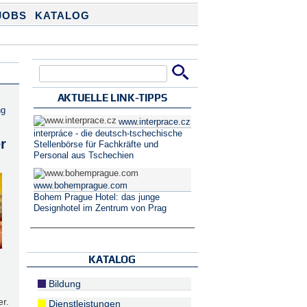
JOBS
KATALOG
Suche
Suchformular
AKTUELLE LINK-TIPPS
ng
www.interprace.cz
interpráce - die deutsch-tschechische
r
Stellenbörse für Fachkräfte und
Personal aus Tschechien
www.bohemprague.com
Bohem Prague Hotel: das junge
Designhotel im Zentrum von Prag
KATALOG
Bildung
r.
Dienstleistungen