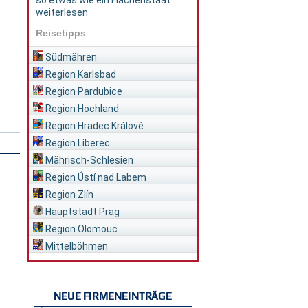
so etwas wie ein Flächenstaat...
weiterlesen
Reisetipps
Südmähren
Region Karlsbad
Region Pardubice
Region Hochland
Region Hradec Králové
Region Liberec
Mährisch-Schlesien
Region Ústí nad Labem
Region Zlín
Hauptstadt Prag
Region Olomouc
Mittelböhmen
NEUE FIRMENEINTRÄGE