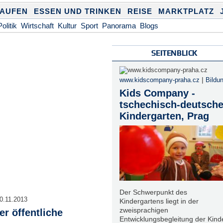
KAUFEN
ESSEN UND TRINKEN
REISE
MARKTPLATZ
Politik
Wirtschaft
Kultur
Sport
Panorama
Blogs
SEITENBLICK
|
www.kidscompany-praha.cz
Bildu
Kids Company -
tschechisch-deutsche
Kindergarten, Prag
Der Schwerpunkt des
0.11.2013
Kindergartens liegt in der
zweisprachigen
er öffentliche
Entwicklungsbegleitung der Kinde