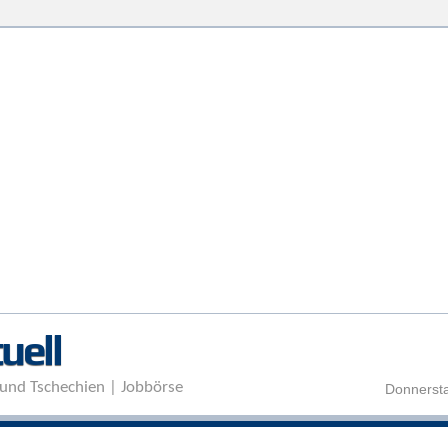
Direkt zum Inhalt
uell
und Tschechien | Jobbörse
Donnersta