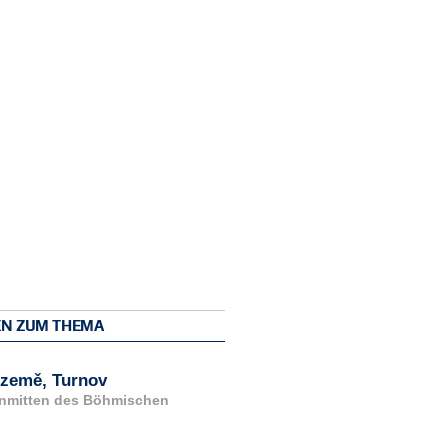
EN ZUM THEMA
 země, Turnov
 inmitten des Böhmischen