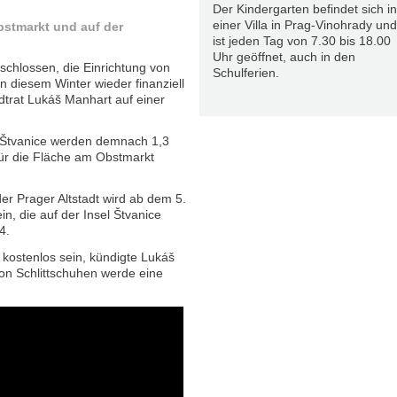
Der Kindergarten befindet sich in
einer Villa in Prag-Vinohrady und
stmarkt und auf der
ist jeden Tag von 7.30 bis 18.00
Uhr geöffnet, auch in den
schlossen, die Einrichtung von
Schulferien.
n diesem Winter wieder finanziell
dtrat Lukáš Manhart auf einer
l Štvanice werden demnach 1,3
für die Fläche am Obstmarkt
der Prager Altstadt wird ab dem 5.
n, die auf der Insel Štvanice
4.
kostenlos sein, kündigte Lukáš
von Schlittschuhen werde eine