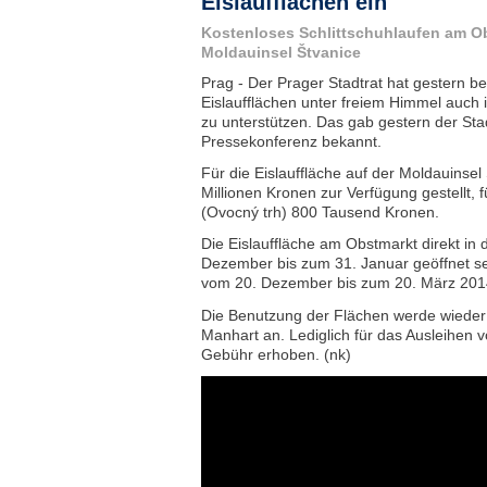
Eislaufflächen ein
Kostenloses Schlittschuhlaufen am Ob
Moldauinsel Štvanice
Prag - Der Prager Stadtrat hat gestern be
Eislaufflächen unter freiem Himmel auch i
zu unterstützen. Das gab gestern der Sta
Pressekonferenz bekannt.
Für die Eislauffläche auf der Moldauinse
Millionen Kronen zur Verfügung gestellt, 
(Ovocný trh) 800 Tausend Kronen.
Die Eislauffläche am Obstmarkt direkt in 
Dezember bis zum 31. Januar geöffnet sei
vom 20. Dezember bis zum 20. März 201
Die Benutzung der Flächen werde wieder 
Manhart an. Lediglich für das Ausleihen 
Gebühr erhoben. (nk)