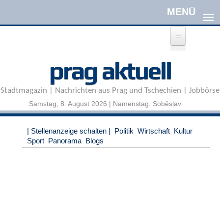
Direkt zum Inhalt
A
prag aktuell
n
m
e
Stadtmagazin | Nachrichten aus Prag und Tschechien | Jobbörse
l
d
Samstag, 8. August 2026 | Namenstag: Soběslav
e
n
|
| Stellenanzeige schalten |
Politik
Wirtschaft
Kultur
R
Sport
Panorama
Blogs
e
g
i
s
t
r
i
e