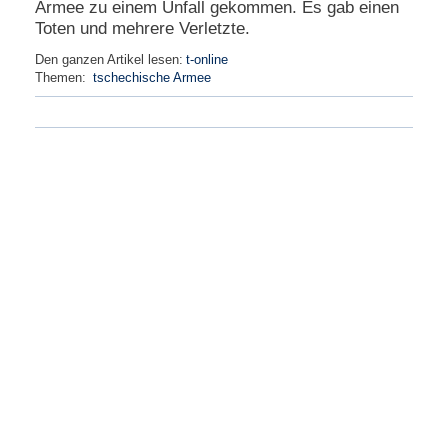
Armee zu einem Unfall gekommen. Es gab einen
e
Toten und mehrere Verletzte.
n
u
Den ganzen Artikel lesen:
t-online
t
Themen:
tschechische Armee
z
e
r
n
a
m
e
*
P
a
s
s
w
o
r
t
*