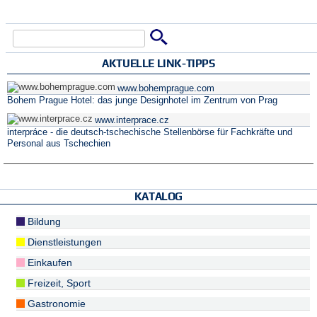
Suche
Suchformular
AKTUELLE LINK-TIPPS
www.bohemprague.com
Bohem Prague Hotel: das junge Designhotel im Zentrum von Prag
www.interprace.cz
interpráce - die deutsch-tschechische Stellenbörse für Fachkräfte und
Personal aus Tschechien
KATALOG
Bildung
Dienstleistungen
Einkaufen
Freizeit, Sport
Gastronomie