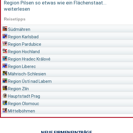
Region Pilsen so etwas wie ein Flächenstaat...
weiterlesen
Reisetipps
Südmähren
Region Karlsbad
Region Pardubice
Region Hochland
Region Hradec Králové
Region Liberec
Mährisch-Schlesien
Region Ústí nad Labem
Region Zlín
Hauptstadt Prag
Region Olomouc
Mittelböhmen
NEUE FIRMENEINTRÄGE