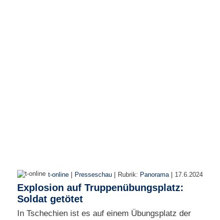
r
e
n
B
E
N
U
T
Z
E
R
A
N
M
E
L
D
|
|
|
t-online
Presseschau
Rubrik:
Panorama
17.6.2024
U
Explosion auf Truppenübungsplatz:
N
Soldat getötet
G
In Tschechien ist es auf einem Übungsplatz der
B