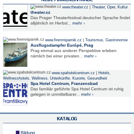
|
www.theater.cz
Theater, Oper
,
Kultur
theater.cz
Das Prager Theaterfestival deutscher Sprache findet
alljährlich im Herbst...
mehr ›
|
www.firemniparnik.cz
Tourismus
,
Gastronomie
Ausflugsdampfer Európé, Prag
Prag einmal aus anderer Perspektive erleben:
nämlich bei einer privaten...
mehr ›
|
www.spahotelcentrum.cz
Hotels
,
Wellnesshotels
,
Wellness
,
Unterkünfte
,
Kurorte
,
Gesundheit
Spa Hotel Centrum, Franzensbad
Das familiär geführte Spa Hotel Centrum ist ruhig
gelegen in unmittelbarer...
mehr ›
KATALOG
Bildung