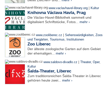
bietet Zeichen- und...
mehr ›
|
www.vaclavhavel-library.org
Kultur
Knihovna Václava Havla, Prag
Die Václav-Havel-Bibliothek sammelt und
digitalisiert Schriftstücke, Fotos...
mehr ›
|
www.zooliberec.cz
Sehenswürdigkeiten
,
Zoos
und Tiergärten
,
Tourismus
,
Institutionen
Zoo Liberec
Der älteste zoologische Garten auf dem Gebiet
der ehemaligen...
mehr ›
|
www.saldovo-divadlo.cz
Theater, Oper
,
Kultur
Šalda-Theater, Liberec
Zum traditionsreichen Šalda-Theater in Liberec
gehören heute zwei...
mehr ›