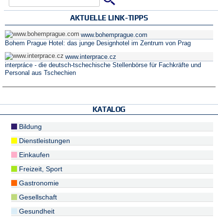
Suchformular
AKTUELLE LINK-TIPPS
www.bohemprague.com
Bohem Prague Hotel: das junge Designhotel im Zentrum von Prag
www.interprace.cz
interpráce - die deutsch-tschechische Stellenbörse für Fachkräfte und
Personal aus Tschechien
KATALOG
Bildung
Dienstleistungen
Einkaufen
Freizeit, Sport
Gastronomie
Gesellschaft
Gesundheit