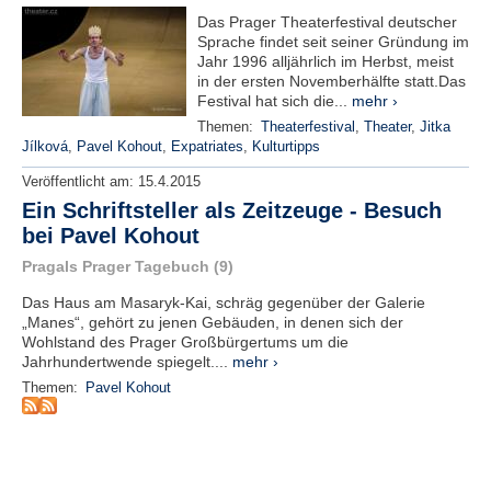
r
Das Prager Theaterfestival deutscher
e
Sprache findet seit seiner Gründung im
n
Jahr 1996 alljährlich im Herbst, meist
in der ersten Novemberhälfte statt.Das
B
Festival hat sich die...
mehr ›
E
Themen:
Theaterfestival
,
Theater
,
Jitka
N
Jílková
,
Pavel Kohout
,
Expatriates
,
Kulturtipps
U
Veröffentlicht am:
15.4.2015
T
Z
Ein Schriftsteller als Zeitzeuge - Besuch
E
bei Pavel Kohout
R
Pragals Prager Tagebuch (9)
A
N
Das Haus am Masaryk-Kai, schräg gegenüber der Galerie
M
„Manes“, gehört zu jenen Gebäuden, in denen sich der
E
Wohlstand des Prager Großbürgertums um die
L
Jahrhundertwende spiegelt....
mehr ›
D
Themen:
Pavel Kohout
U
N
G
B