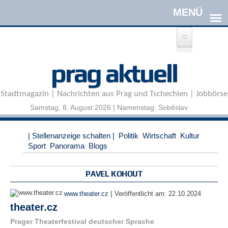
Direkt zum Inhalt
A
prag aktuell
n
m
e
Stadtmagazin | Nachrichten aus Prag und Tschechien | Jobbörse
l
d
Samstag, 8. August 2026 | Namenstag: Soběslav
e
n
|
| Stellenanzeige schalten |
Politik
Wirtschaft
Kultur
R
Sport
Panorama
Blogs
e
g
i
PAVEL KOHOUT
s
t
|
www.theater.cz
Veröffentlicht am:
22.10.2024
r
theater.cz
i
e
Prager Theaterfestival deutscher Sprache