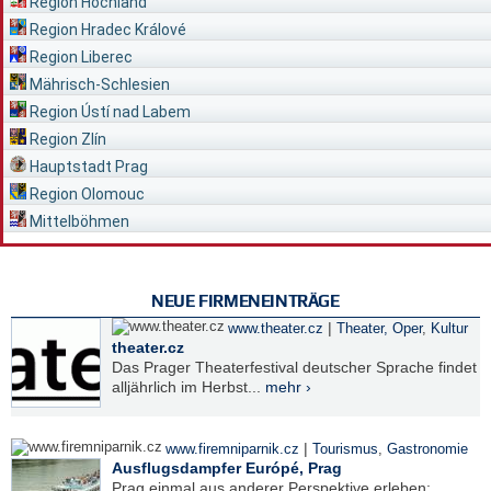
Region Hochland
Region Hradec Králové
Region Liberec
Mährisch-Schlesien
Region Ústí nad Labem
Region Zlín
Hauptstadt Prag
Region Olomouc
Mittelböhmen
NEUE FIRMENEINTRÄGE
|
www.theater.cz
Theater, Oper
,
Kultur
theater.cz
Das Prager Theaterfestival deutscher Sprache findet
alljährlich im Herbst...
mehr ›
|
www.firemniparnik.cz
Tourismus
,
Gastronomie
Ausflugsdampfer Európé, Prag
Prag einmal aus anderer Perspektive erleben: