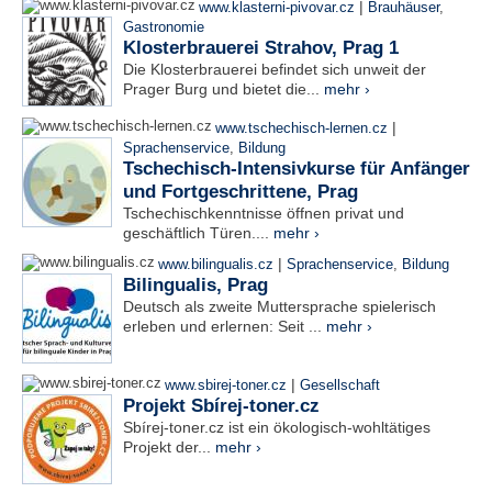
|
www.klasterni-pivovar.cz
Brauhäuser
,
Gastronomie
Klosterbrauerei Strahov, Prag 1
Die Klosterbrauerei befindet sich unweit der
Prager Burg und bietet die...
mehr ›
|
www.tschechisch-lernen.cz
Sprachenservice
,
Bildung
Tschechisch-Intensivkurse für Anfänger
und Fortgeschrittene, Prag
Tschechischkenntnisse öffnen privat und
geschäftlich Türen....
mehr ›
|
www.bilingualis.cz
Sprachenservice
,
Bildung
Bilingualis, Prag
Deutsch als zweite Muttersprache spielerisch
erleben und erlernen: Seit ...
mehr ›
|
www.sbirej-toner.cz
Gesellschaft
Projekt Sbírej-toner.cz
Sbírej-toner.cz ist ein ökologisch-wohltätiges
Projekt der...
mehr ›