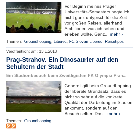
r
Vor Beginn meines Prager
e
Universitäts-Semesters hegte ich,
n
nicht ganz untypisch für die Zeit
vor großen Reisen, allerhand
B
Ambitionen was ich sehen und
E
erleben wollte. Ganz...
mehr ›
N
Themen:
Groundhopping
,
Liberec
,
FC Slovan Liberec
,
Reisetipps
U
Veröffentlicht am:
13.1.2018
T
Z
Prag-Strahov. Ein Dinosaurier auf den
E
Schultern der Stadt
R
Ein Stadionbesuch beim Zweitligisten FK Olympia Praha
A
N
Generell gilt beim Groundhopping
M
der liberale Grundsatz, dass es
E
nicht so sehr auf die konkrete
L
Qualität der Darbietung im Stadion
ankommt, sondern auf den
D
Besuch selber. Das...
mehr ›
U
N
Themen:
Groundhopping
G
B