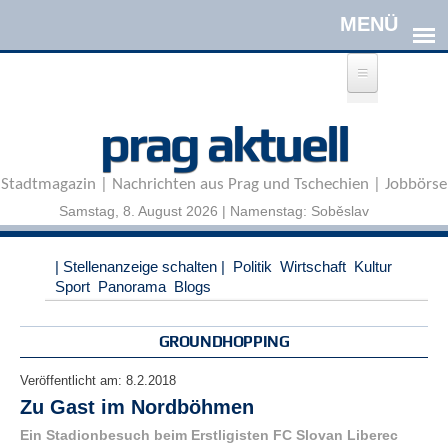
Direkt zum Inhalt
A
prag aktuell
n
m
e
Stadtmagazin | Nachrichten aus Prag und Tschechien | Jobbörse
l
d
Samstag, 8. August 2026 | Namenstag: Soběslav
e
n
|
| Stellenanzeige schalten |
Politik
Wirtschaft
Kultur
R
Sport
Panorama
Blogs
e
g
i
GROUNDHOPPING
s
t
Veröffentlicht am:
8.2.2018
r
Zu Gast im Nordböhmen
i
e
Ein Stadionbesuch beim Erstligisten FC Slovan Liberec