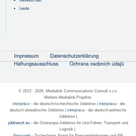
Gesellschaft
Leute
Impressum
Datenschutzerklärung
Haftungsausschluss
Ochrana osobních údajů
© 2013 - 2026, Medialink Communications Consult s.r.o.
Weitere Medialink-Projekte:
interpráce
- die deutsch-tschechische Jobbörse
|
interpráca
- die
deutsch-slowakische Jobbörse |
interpraca
- die deutsch-polnische
Jobbörse |
jobtranzit.eu
- die Osteuropa-Jobbörse für Lkw-Fahrer, Transport und
Logistik |
Pressweb
- Tschechiens Portal für Pressemitteilungen und PR