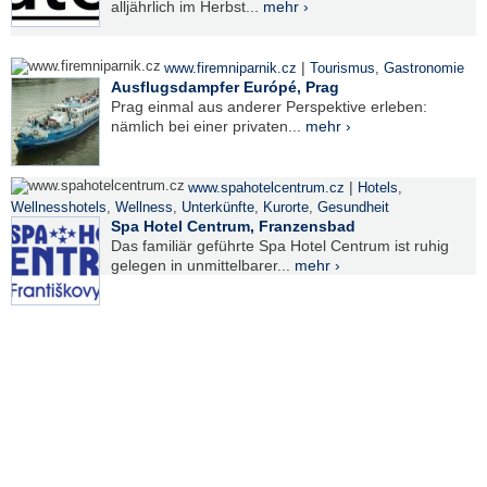
alljährlich im Herbst...
mehr ›
|
www.firemniparnik.cz
Tourismus
,
Gastronomie
Ausflugsdampfer Európé, Prag
Prag einmal aus anderer Perspektive erleben:
nämlich bei einer privaten...
mehr ›
|
www.spahotelcentrum.cz
Hotels
,
Wellnesshotels
,
Wellness
,
Unterkünfte
,
Kurorte
,
Gesundheit
Spa Hotel Centrum, Franzensbad
Das familiär geführte Spa Hotel Centrum ist ruhig
gelegen in unmittelbarer...
mehr ›