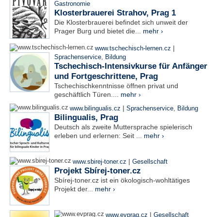
Gastronomie
Klosterbrauerei Strahov, Prag 1
Die Klosterbrauerei befindet sich unweit der
Prager Burg und bietet die...
mehr ›
|
www.tschechisch-lernen.cz
Sprachenservice
,
Bildung
Tschechisch-Intensivkurse für Anfänger
und Fortgeschrittene, Prag
Tschechischkenntnisse öffnen privat und
geschäftlich Türen....
mehr ›
|
www.bilingualis.cz
Sprachenservice
,
Bildung
Bilingualis, Prag
Deutsch als zweite Muttersprache spielerisch
erleben und erlernen: Seit ...
mehr ›
|
www.sbirej-toner.cz
Gesellschaft
Projekt Sbírej-toner.cz
Sbírej-toner.cz ist ein ökologisch-wohltätiges
Projekt der...
mehr ›
|
www.evprag.cz
Gesellschaft