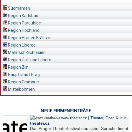
Südmähren
Region Karlsbad
Region Pardubice
Region Hochland
Region Hradec Králové
Region Liberec
Mährisch-Schlesien
Region Ústí nad Labem
Region Zlín
Hauptstadt Prag
Region Olomouc
Mittelböhmen
NEUE FIRMENEINTRÄGE
|
www.theater.cz
Theater, Oper
,
Kultur
theater.cz
Das Prager Theaterfestival deutscher Sprache findet