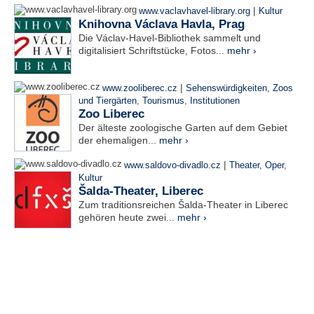
|
www.vaclavhavel-library.org
Kultur
Knihovna Václava Havla, Prag
Die Václav-Havel-Bibliothek sammelt und
digitalisiert Schriftstücke, Fotos...
mehr ›
|
www.zooliberec.cz
Sehenswürdigkeiten
,
Zoos
und Tiergärten
,
Tourismus
,
Institutionen
Zoo Liberec
Der älteste zoologische Garten auf dem Gebiet
der ehemaligen...
mehr ›
|
www.saldovo-divadlo.cz
Theater, Oper
,
Kultur
Šalda-Theater, Liberec
Zum traditionsreichen Šalda-Theater in Liberec
gehören heute zwei...
mehr ›