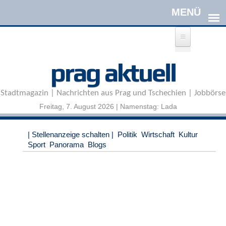
Direkt zum Inhalt
A
prag aktuell
n
m
e
Stadtmagazin | Nachrichten aus Prag und Tschechien | Jobbörse
l
d
Freitag, 7. August 2026 | Namenstag: Lada
e
n
|
| Stellenanzeige schalten |
Politik
Wirtschaft
Kultur
R
Sport
Panorama
Blogs
e
g
i
s
t
r
i
e