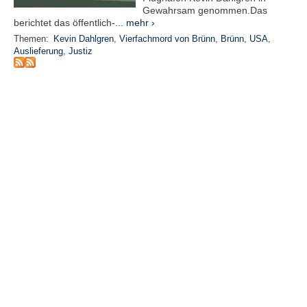
Gewahrsam genommen.Das
berichtet das öffentlich-...
mehr ›
N
e
Themen:
Kevin Dahlgren
,
Vierfachmord von Brünn
,
Brünn
,
USA
,
u
Auslieferung
,
Justiz
e
s
P
a
s
s
w
o
r
t
a
n
f
o
r
d
e
r
n