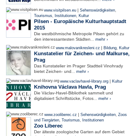
|
www.visitpilsen.eu
Sehenswürdigkeiten
,
Tourismus
,
Institutionen
,
Kultur
Pilsen - Europäische Kulturhauptstadt
2015
Die westböhmische Metropole Pilsen gehört zu
den interessantesten Städten...
mehr ›
|
www.malovanikresleni.cz
Bildung
,
Kultur
Kunstatelier für Zeichen- und Malkurse,
Prag
Das Kunstatelier im Prager Stadtteil Vinohrady
bietet Zeichen- und...
mehr ›
|
www.vaclavhavel-library.org
Kultur
Knihovna Václava Havla, Prag
Die Václav-Havel-Bibliothek sammelt und
digitalisiert Schriftstücke, Fotos...
mehr ›
|
www.zooliberec.cz
Sehenswürdigkeiten
,
Zoos
und Tiergärten
,
Tourismus
,
Institutionen
Zoo Liberec
Der älteste zoologische Garten auf dem Gebiet