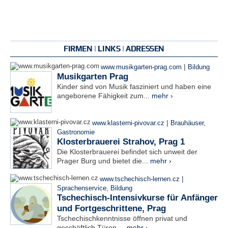
FIRMEN | LINKS | ADRESSEN
|
www.musikgarten-prag.com
Bildung
Musikgarten Prag
Kinder sind von Musik fasziniert und haben eine
angeborene Fähigkeit zum...
mehr ›
|
www.klasterni-pivovar.cz
Brauhäuser
,
Gastronomie
Klosterbrauerei Strahov, Prag 1
Die Klosterbrauerei befindet sich unweit der
Prager Burg und bietet die...
mehr ›
|
www.tschechisch-lernen.cz
Sprachenservice
,
Bildung
Tschechisch-Intensivkurse für Anfänger
und Fortgeschrittene, Prag
Tschechischkenntnisse öffnen privat und
geschäftlich Türen....
mehr ›