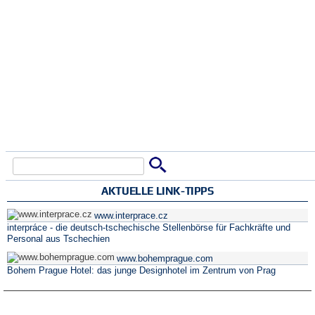
Suche
Suchformular
AKTUELLE LINK-TIPPS
www.interprace.cz
interpráce - die deutsch-tschechische Stellenbörse für Fachkräfte und
Personal aus Tschechien
www.bohemprague.com
Bohem Prague Hotel: das junge Designhotel im Zentrum von Prag