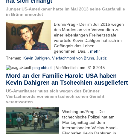
hat sich erhängt
e
Junger US-Amerikaner hatte im Mai 2013 seine Gastfamilie
n
in Brünn ermordet
u
t
Brünn/Prag - Der im Juli 2016 wegen
z
des Mordes an vier Verwandten zu
e
einer lebenlangen Freiheitsstrafe
r
verurteile Kevin Dahlgen hat sich im
n
Gefängnis das Leben
a
genommen. Das...
mehr ›
m
Themen:
Kevin Dahlgren
,
Vierfachmord von Brünn
,
Justiz
e
*
|
prag aktuell
Veröffentlicht am:
31.8.2015
Mord an der Familie Harok: USA haben
Kevin Dahlgren an Tschechien ausgeliefert
P
a
US-Amerikaner muss sich wegen des Brünner
s
Vierfachmords vor einem tschechischen Gericht
s
verantworten
w
o
Washington/Prag - Die
r
tschechische Polizei hat am
t
Montagmittag auf dem
*
internationalen Václav-Havel-
Flughafen Kevin Dahlgren in