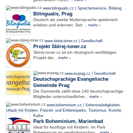
|
www.bilingualis.cz
Sprachenservice
,
Bildung
Bilingualis, Prag
Deutsch als zweite Muttersprache spielerisch
erleben und erlernen: Seit ...
mehr ›
|
www.sbirej-toner.cz
Gesellschaft
Projekt Sbírej-toner.cz
Sbírej-toner.cz ist ein ökologisch-wohltätiges
Projekt der...
mehr ›
|
www.evprag.cz
Gesellschaft
Deutschsprachige Evangelische
Gemeinde Prag
Die Gemeinde zählt etwa 140 deutschsprachige
Mitglieder unterschiedlicher...
mehr ›
|
www.boheminium.cz
Sehenswürdigkeiten
,
Urlaub mit Kindern
,
Freizeit- und Erlebnisparks
,
Tourismus
,
Kurorte
,
Kultur
Park Boheminium, Marienbad
Ideal für Ausflüge mit Kindern: Im Park
Boheminium im westböhmischen...
mehr ›