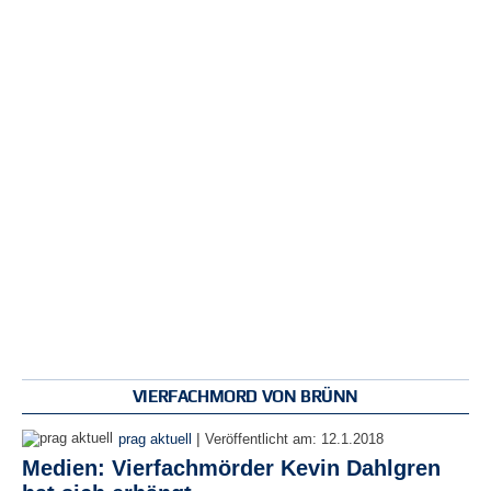
r
e
n
B
E
N
U
T
Z
E
R
A
N
M
E
L
D
VIERFACHMORD VON BRÜNN
U
N
|
prag aktuell
Veröffentlicht am:
12.1.2018
G
Medien: Vierfachmörder Kevin Dahlgren
B