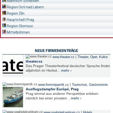
Mährisch-Schlesien
Region Ústí nad Labem
Region Zlín
Hauptstadt Prag
Region Olomouc
Mittelböhmen
NEUE FIRMENEINTRÄGE
|
www.theater.cz
Theater, Oper
,
Kultur
theater.cz
Das Prager Theaterfestival deutscher Sprache findet
alljährlich im Herbst...
mehr ›
|
www.firemniparnik.cz
Tourismus
,
Gastronomie
Ausflugsdampfer Európé, Prag
Prag einmal aus anderer Perspektive erleben:
nämlich bei einer privaten...
mehr ›
|
www.spahotelcentrum.cz
Hotels
,