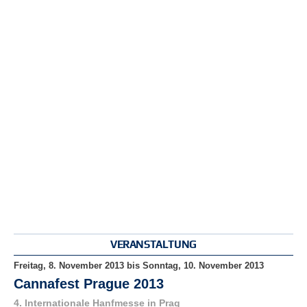
r
e
n
B
E
N
U
T
Z
E
R
A
N
M
E
L
D
VERANSTALTUNG
U
N
Freitag, 8. November 2013
bis
Sonntag, 10. November 2013
G
Cannafest Prague 2013
4. Internationale Hanfmesse in Prag
B