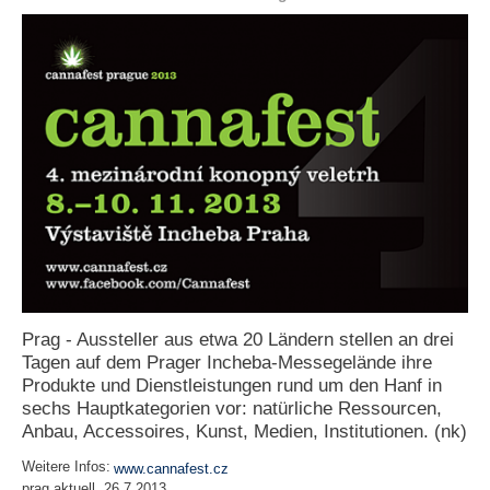
e
n
u
t
z
e
r
n
a
m
e
*
P
a
Prag - Aussteller aus etwa 20 Ländern stellen an drei
s
s
Tagen auf dem Prager Incheba-Messegelände ihre
w
Produkte und Dienstleistungen rund um den Hanf in
o
sechs Hauptkategorien vor: natürliche Ressourcen,
r
Anbau, Accessoires, Kunst, Medien, Institutionen. (nk)
t
*
Weitere Infos:
www.cannafest.cz
prag aktuell, 26.7.2013