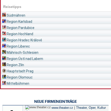
Reisetipps
Südmähren
Region Karlsbad
Region Pardubice
Region Hochland
Region Hradec Králové
Region Liberec
Mährisch-Schlesien
Region Ústí nad Labem
Region Zlín
Hauptstadt Prag
Region Olomouc
Mittelböhmen
NEUE FIRMENEINTRÄGE
|
www.theater.cz
Theater, Oper
,
Kultur