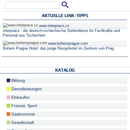
Suche
Suchformular
AKTUELLE LINK-TIPPS
www.interprace.cz
interpráce - die deutsch-tschechische Stellenbörse für Fachkräfte und
Personal aus Tschechien
www.bohemprague.com
Bohem Prague Hotel: das junge Designhotel im Zentrum von Prag
KATALOG
Bildung
Dienstleistungen
Einkaufen
Freizeit, Sport
Gastronomie
Gesellschaft