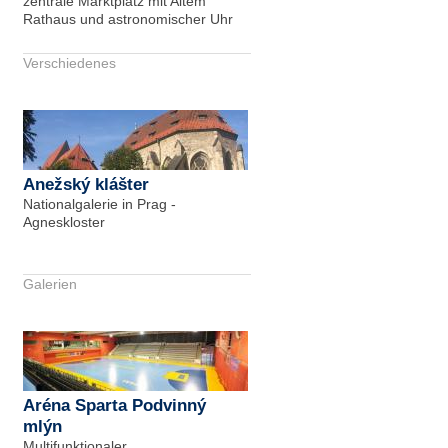
zentrale Marktplatz mit Altem
Rathaus und astronomischer Uhr
Verschiedenes
Anežský klášter
Nationalgalerie in Prag -
Agneskloster
Galerien
Aréna Sparta Podvinný
mlýn
Multifunktionaler