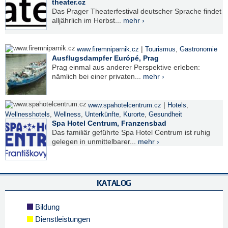
theater.cz
Das Prager Theaterfestival deutscher Sprache findet
alljährlich im Herbst...
mehr ›
|
www.firemniparnik.cz
Tourismus
,
Gastronomie
Ausflugsdampfer Európé, Prag
Prag einmal aus anderer Perspektive erleben:
nämlich bei einer privaten...
mehr ›
|
www.spahotelcentrum.cz
Hotels
,
Wellnesshotels
,
Wellness
,
Unterkünfte
,
Kurorte
,
Gesundheit
Spa Hotel Centrum, Franzensbad
Das familiär geführte Spa Hotel Centrum ist ruhig
gelegen in unmittelbarer...
mehr ›
KATALOG
Bildung
Dienstleistungen