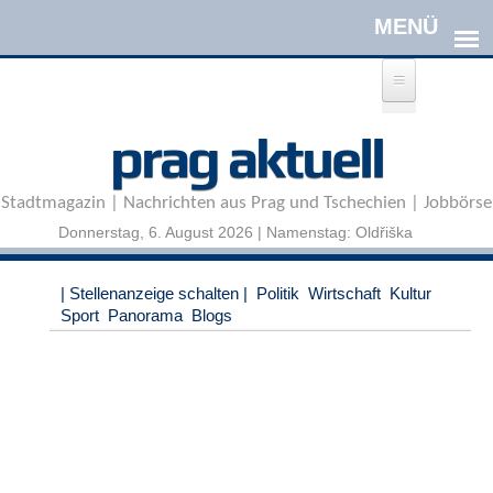
Direkt zum Inhalt
A
prag aktuell
n
m
e
Stadtmagazin | Nachrichten aus Prag und Tschechien | Jobbörse
l
d
Donnerstag, 6. August 2026 | Namenstag: Oldřiška
e
n
|
| Stellenanzeige schalten |
Politik
Wirtschaft
Kultur
R
Sport
Panorama
Blogs
e
g
i
s
t
r
i
e