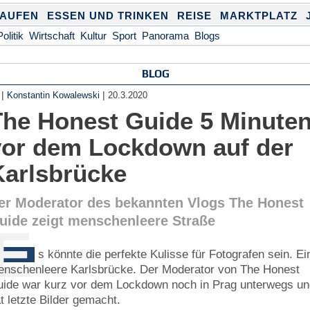
KAUFEN
ESSEN UND TRINKEN
REISE
MARKTPLATZ
Politik
Wirtschaft
Kultur
Sport
Panorama
Blogs
BLOG
|
|
Konstantin Kowalewski
20.3.2020
The Honest Guide 5 Minute
vor dem Lockdown auf der
Karlsbrücke
er Moderator des bekannten Vlogs The Honest
uide zeigt menschenleere Straße
E
s könnte die perfekte Kulisse für Fotografen sein. Ei
nschenleere Karlsbrücke. Der Moderator von The Honest
ide war kurz vor dem Lockdown noch in Prag unterwegs u
t letzte Bilder gemacht.