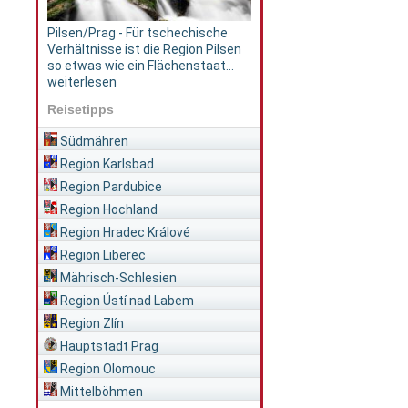
Pilsen/Prag - Für tschechische
Verhältnisse ist die Region Pilsen
so etwas wie ein Flächenstaat...
weiterlesen
Reisetipps
Südmähren
Region Karlsbad
Region Pardubice
Region Hochland
Region Hradec Králové
Region Liberec
Mährisch-Schlesien
Region Ústí nad Labem
Region Zlín
Hauptstadt Prag
Region Olomouc
Mittelböhmen