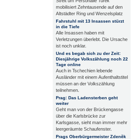
Streit um Personalie Turek
mobilisiert Zehntausende auf den
Altstädter Ring und Wenzelsplatz
Fahrstuhl mit 13 Insassen stürzt
in die Tiefe
Alle Insassen haben mit
Verletzungen überlebt. Die Ursache
ist noch unklar.
Und es begab sich zu der Zeit:
Diesjährige Volkszählung noch 22
Tage online
Auch in Tschechien lebende
Ausländer mit einem Aufenthaltstitel
müssen an der Volkszählung
teilnehmen.
Prag: Das Ladensterben geht
weiter
Geht man von der Brückengasse
über die Karlsbrücke zur
Karlsgasse, sieht man immer mehr
leergeräumte Schaufenster.
Prags Oberbürgermeister Zdeněk