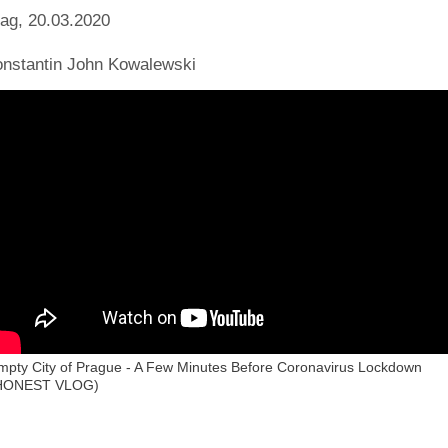
ag, 20.03.2020
nstantin John Kowalewski
mpty City of Prague - A Few Minutes Before Coronavirus Lockdown
HONEST VLOG)