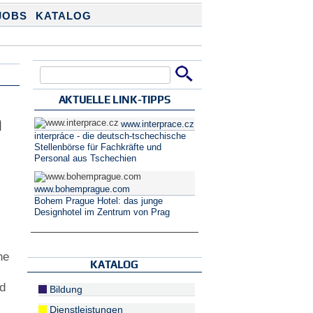
JOBS
KATALOG
Suche
Suchformular
AKTUELLE LINK-TIPPS
n
www.interprace.cz
interpráce - die deutsch-tschechische
Stellenbörse für Fachkräfte und
Personal aus Tschechien
www.bohemprague.com
Bohem Prague Hotel: das junge
Designhotel im Zentrum von Prag
ne
KATALOG
nd
Bildung
Dienstleistungen