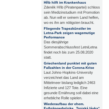
Hřib hilft im Krankenhaus
Zdeněk Hřib (Piratenpartei) schloss
sein Medizinstudium mit Promotion
ab. Nun will er seinem Land helfen,
wo es ihn am nötigsten braucht.
Fliegende Trapezkünstler im
Letna-Park zeigen wagemutige
Performance
Das diesjährige
Sommerabschlussfest LetniLetna
findet noch bis zum 25.08.2020
statt.
Griechenland punktet mit guten
Fallzahlen in der Corona-Krise
Laut Johns-Hopkins-University
verzeichnet das Land am
Mittelmeer bislang lediglich 2463
Infizierte und 127 Tote. Eine
gesunde Ernährung soll dabei eine
erhebliche Rolle spielen.
Wiederaufbau der ehem.
Fußgängerbrücke „Trojská lávka“