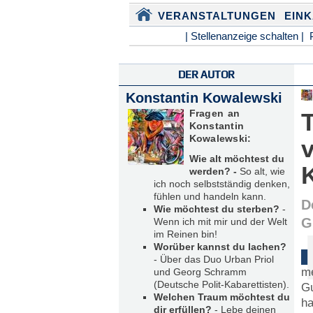
VERANSTALTUNGEN
EIN
| Stellenanzeige schalten |
DER AUTOR
Konstantin Kowalewski
Fragen an
Konstantin
Kowalewski:
Wie alt möchtest du
werden? -
So alt, wie
ich noch selbstständig denken,
fühlen und handeln kann.
D
Wie möchtest du sterben?
-
G
Wenn ich mit mir und der Welt
im Reinen bin!
Worüber kannst du lachen?
- Über das Duo Urban Priol
me
und Georg Schramm
(Deutsche Polit-Kabarettisten).
Gu
Welchen Traum möchtest du
ha
dir erfüllen?
- Lebe deinen