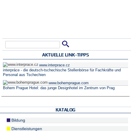
Suche
Suchformular
AKTUELLE LINK-TIPPS
www.interprace.cz
interpráce - die deutsch-tschechische Stellenbörse für Fachkräfte und
Personal aus Tschechien
www.bohemprague.com
Bohem Prague Hotel: das junge Designhotel im Zentrum von Prag
KATALOG
Bildung
Dienstleistungen