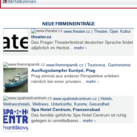
Mittelböhmen
NEUE FIRMENEINTRÄGE
|
www.theater.cz
Theater, Oper
,
Kultur
theater.cz
Das Prager Theaterfestival deutscher Sprache findet
alljährlich im Herbst...
mehr ›
|
www.firemniparnik.cz
Tourismus
,
Gastronomie
Ausflugsdampfer Európé, Prag
Prag einmal aus anderer Perspektive erleben:
nämlich bei einer privaten...
mehr ›
|
www.spahotelcentrum.cz
Hotels
,
Wellnesshotels
,
Wellness
,
Unterkünfte
,
Kurorte
,
Gesundheit
Spa Hotel Centrum, Franzensbad
Das familiär geführte Spa Hotel Centrum ist ruhig
gelegen in unmittelbarer...
mehr ›