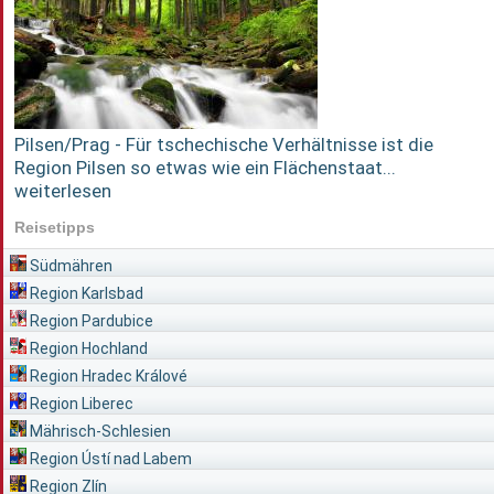
Pilsen/Prag - Für tschechische Verhältnisse ist die
Region Pilsen so etwas wie ein Flächenstaat...
weiterlesen
Reisetipps
Südmähren
Region Karlsbad
Region Pardubice
Region Hochland
Region Hradec Králové
Region Liberec
Mährisch-Schlesien
Region Ústí nad Labem
Region Zlín