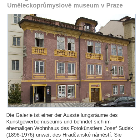
Uměleckoprůmyslové museum v Praze
e
n
u
t
z
e
r
n
a
m
e
*
P
a
s
s
w
o
Die Galerie ist einer der Ausstellungsräume des
r
Kunstgewerbemuseums und befindet sich im
t
ehemaligen Wohnhaus des Fotokünstlers Josef Sudek
*
(1896-1976) unweit des Hradčanské námĕstí. Sie