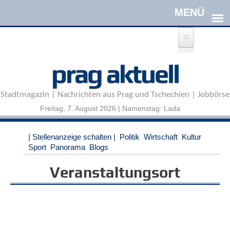
Direkt zum Inhalt
A
prag aktuell
n
m
e
Stadtmagazin | Nachrichten aus Prag und Tschechien | Jobbörse
l
d
Freitag, 7. August 2026 | Namenstag: Lada
e
n
|
| Stellenanzeige schalten |
Politik
Wirtschaft
Kultur
R
Sport
Panorama
Blogs
e
g
Veranstaltungsort
i
s
t
r
i
e