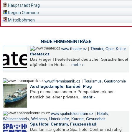
Hauptstadt Prag
Region Olomouc
Mittelböhmen
NEUE FIRMENEINTRÄGE
|
www.theater.cz
Theater, Oper
,
Kultur
theater.cz
Das Prager Theaterfestival deutscher Sprache findet
alljährlich im Herbst...
mehr ›
|
www.firemniparnik.cz
Tourismus
,
Gastronomie
Ausflugsdampfer Európé, Prag
Prag einmal aus anderer Perspektive erleben:
nämlich bei einer privaten...
mehr ›
|
www.spahotelcentrum.cz
Hotels
,
Wellnesshotels
,
Wellness
,
Unterkünfte
,
Kurorte
,
Gesundheit
Spa Hotel Centrum, Franzensbad
Das familiär geführte Spa Hotel Centrum ist ruhig