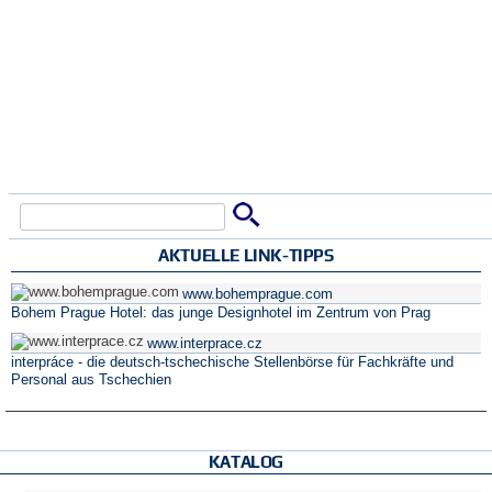
Suche
Suchformular
AKTUELLE LINK-TIPPS
www.bohemprague.com
Bohem Prague Hotel: das junge Designhotel im Zentrum von Prag
www.interprace.cz
interpráce - die deutsch-tschechische Stellenbörse für Fachkräfte und
Personal aus Tschechien
KATALOG