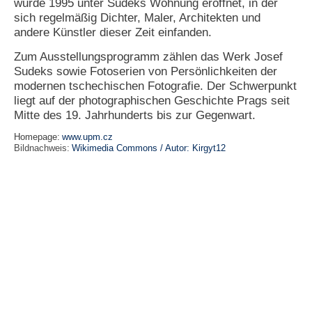
wurde 1995 unter Sudeks Wohnung eröffnet, in der
sich regelmäßig Dichter, Maler, Architekten und
N
andere Künstler dieser Zeit einfanden.
e
u
Zum Ausstellungsprogramm zählen das Werk Josef
e
Sudeks sowie Fotoserien von Persönlichkeiten der
s
modernen tschechischen Fotografie. Der Schwerpunkt
P
a
liegt auf der photographischen Geschichte Prags seit
s
Mitte des 19. Jahrhunderts bis zur Gegenwart.
s
w
Homepage:
www.upm.cz
o
Bildnachweis:
Wikimedia Commons / Autor: Kirgyt12
r
t
a
n
f
o
r
d
e
r
n