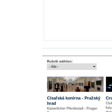
Rubrik wählen:
Císařská konírna - Pražský
Cro
hrad
Clu
futu
Kaiserlicher Pferdestall - Prager