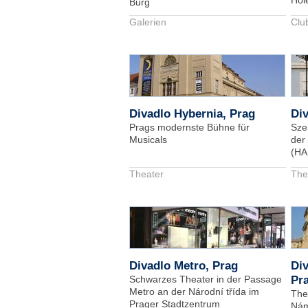
Hol
Burg
Galerien
Clu
Divadlo Hybernia, Prag
Div
Prags modernste Bühne für
Sze
Musicals
der
(HA
Theater
The
Divadlo Metro, Prag
Div
Schwarzes Theater in der Passage
Pr
Metro an der Národní třída im
The
Prager Stadtzentrum
Nám