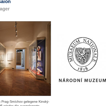
saion
ager
in Prag-Smíchov gelegene Kinský-
05 wieder die ausgelagerte