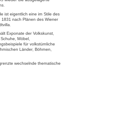
ums.
st eigentlich eine im Stile des
- 1831 nach Plänen des Wiener
villa.
ält Exponate der Volkskunst,
 Schuhe, Möbel,
beispiele für volkstümliche
böhmischen Länder, Böhmen,
egrenzte wechselnde thematische