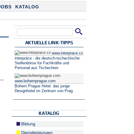
JOBS
KATALOG
Suche
Suchformular
AKTUELLE LINK-TIPPS
www.interprace.cz
interpráce - die deutsch-tschechische
Stellenbörse für Fachkräfte und
o
Personal aus Tschechien
www.bohemprague.com
Bohem Prague Hotel: das junge
Designhotel im Zentrum von Prag
KATALOG
Bildung
Dienstleistungen