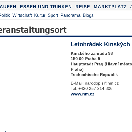
KAUFEN
ESSEN UND TRINKEN
REISE
MARKTPLATZ
Politik
Wirtschaft
Kultur
Sport
Panorama
Blogs
eranstaltungsort
Letohrádek Kinských
Kinského zahrada 98
150 00
Praha 5
Hauptstadt Prag (Hlavní měst
Praha)
Tschechische Republik
E-Mail:
narodopis@nm.cz
Tel:
+420 257 214 806
www.nm.cz