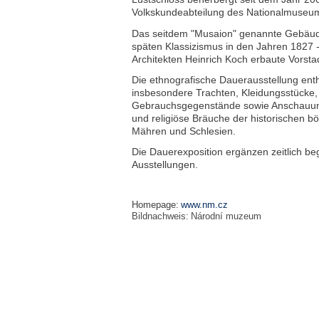
Volkskundeabteilung des Nationalmuse
Das seitdem "Musaion" genannte Gebäude i
späten Klassizismus in den Jahren 1827 
Architekten Heinrich Koch erbaute Vorstadt
Die ethnografische Dauerausstellung enth
insbesondere Trachten, Kleidungsstücke,
Gebrauchsgegenstände sowie Anschauungs
und religiöse Bräuche der historischen 
Mähren und Schlesien.
Die Dauerexposition ergänzen zeitlich b
Ausstellungen.
Homepage:
www.nm.cz
Bildnachweis:
Národní muzeum