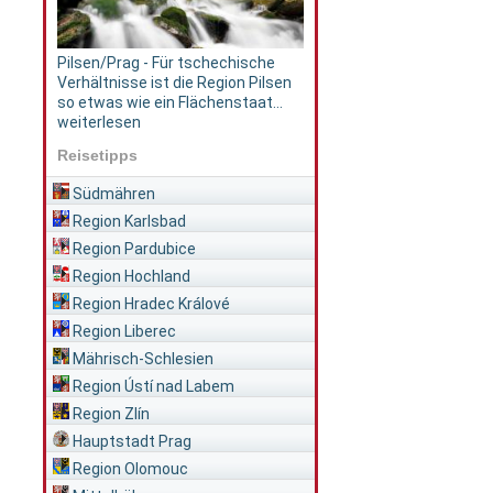
Pilsen/Prag - Für tschechische
Verhältnisse ist die Region Pilsen
so etwas wie ein Flächenstaat...
weiterlesen
Reisetipps
Südmähren
Region Karlsbad
Region Pardubice
Region Hochland
Region Hradec Králové
Region Liberec
Mährisch-Schlesien
Region Ústí nad Labem
Region Zlín
Hauptstadt Prag
Region Olomouc