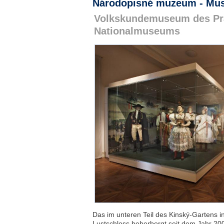
Národopisné muzeum - Mu
Volkskundemuseum des Pr
Nationalmuseums
Das im unteren Teil des Kinský-Gartens 
Lustschloss beherbergt seit dem Jahr 20