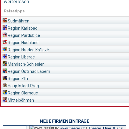
weiterlesen
Reisetipps
Südmähren
Region Karlsbad
Region Pardubice
Region Hochland
Region Hradec Králové
Region Liberec
Mährisch-Schlesien
Region Ústí nad Labem
Region Zlín
Hauptstadt Prag
Region Olomouc
Mittelböhmen
NEUE FIRMENEINTRÄGE
|
www.theater.cz
Theater, Oper
,
Kultur