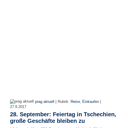
r
e
n
B
E
N
U
T
Z
E
R
A
N
M
E
L
D
|
|
prag aktuell
Rubrik:
Reise
,
Einkaufen
U
27.9.2017
N
28. September: Feiertag in Tschechien,
G
große Geschäfte bleiben zu
B