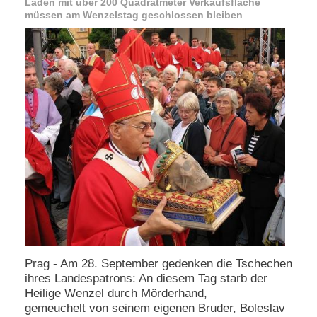
Läden mit über 200 Quadratmeter Verkaufsfläche
e
müssen am Wenzelstag geschlossen bleiben
n
u
t
z
e
r
n
a
m
e
*
P
a
s
s
w
o
Prag - Am 28. September gedenken die Tschechen
r
ihres Landespatrons: An diesem Tag starb der
t
Heilige Wenzel durch Mörderhand,
*
gemeuchelt von seinem eigenen Bruder, Boleslav