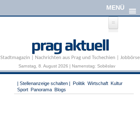
Direkt zum Inhalt
A
prag aktuell
n
m
e
Stadtmagazin | Nachrichten aus Prag und Tschechien | Jobbörse
l
d
Samstag, 8. August 2026 | Namenstag: Soběslav
e
n
|
| Stellenanzeige schalten |
Politik
Wirtschaft
Kultur
R
Sport
Panorama
Blogs
e
g
i
s
t
r
i
e