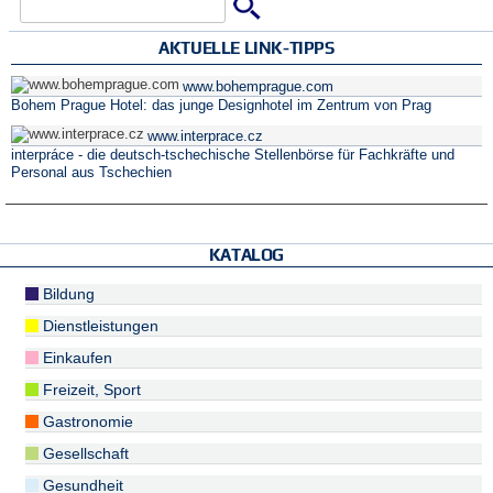
Suche
Suchformular
AKTUELLE LINK-TIPPS
www.bohemprague.com
Bohem Prague Hotel: das junge Designhotel im Zentrum von Prag
www.interprace.cz
interpráce - die deutsch-tschechische Stellenbörse für Fachkräfte und
Personal aus Tschechien
KATALOG
Bildung
Dienstleistungen
Einkaufen
Freizeit, Sport
Gastronomie
Gesellschaft
Gesundheit