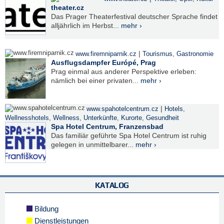
theater.cz
Das Prager Theaterfestival deutscher Sprache findet
alljährlich im Herbst...
mehr ›
|
www.firemniparnik.cz
Tourismus
,
Gastronomie
Ausflugsdampfer Európé, Prag
Prag einmal aus anderer Perspektive erleben:
nämlich bei einer privaten...
mehr ›
|
www.spahotelcentrum.cz
Hotels
,
Wellnesshotels
,
Wellness
,
Unterkünfte
,
Kurorte
,
Gesundheit
Spa Hotel Centrum, Franzensbad
Das familiär geführte Spa Hotel Centrum ist ruhig
gelegen in unmittelbarer...
mehr ›
KATALOG
Bildung
Dienstleistungen