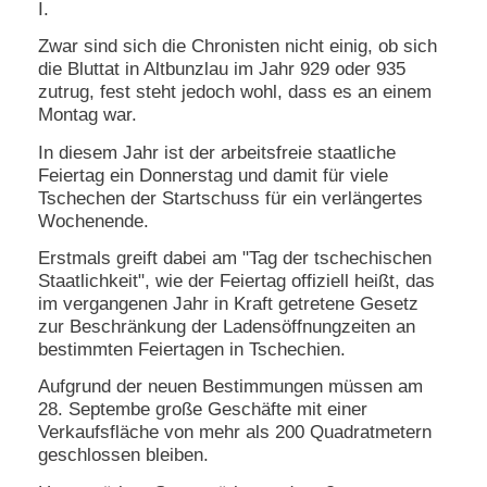
I.
N
Zwar sind sich die Chronisten nicht einig, ob sich
e
die Bluttat in Altbunzlau im Jahr 929 oder 935
u
zutrug, fest steht jedoch wohl, dass es an einem
e
Montag war.
s
P
In diesem Jahr ist der arbeitsfreie staatliche
a
s
Feiertag ein Donnerstag und damit für viele
s
Tschechen der Startschuss für ein verlängertes
w
Wochenende.
o
r
Erstmals greift dabei am "Tag der tschechischen
t
Staatlichkeit", wie der Feiertag offiziell heißt, das
a
im vergangenen Jahr in Kraft getretene Gesetz
n
zur Beschränkung der Ladensöffnungzeiten an
f
bestimmten Feiertagen in Tschechien.
o
r
Aufgrund der neuen Bestimmungen müssen am
d
e
28. Septembe große Geschäfte mit einer
r
Verkaufsfläche von mehr als 200 Quadratmetern
n
geschlossen bleiben.