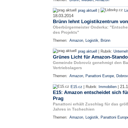
|
prag aktuell
Li
18.03.2014
Brünn lehnt Logistikzentrum vo
Oberbürgermeister Onderka: "Entschei
des Projekts"
Themen:
Amazon
,
Logistik
,
Brünn
|
prag aktuell
Rubrik:
Unterne
Grünes Licht für Amazon-Standor
Gemeinde Dobrovíz genehmigt den Ba
Vertriebslagers
Themen:
Amazon
,
Panattoni Europe
,
Dobrov
21.
|
|
E15.cz
Rubrik:
Immobilien
E15: Amazon entscheidet sich fü
Prag
Panattoni erhält Zuschlag für das größ
Jahres in Tschechien
Themen:
Amazon
,
Logistik
,
Panattoni Europ