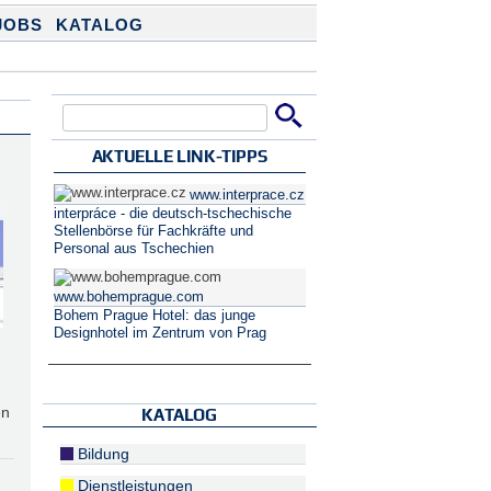
JOBS
KATALOG
Suche
Suchformular
AKTUELLE LINK-TIPPS
www.interprace.cz
interpráce - die deutsch-tschechische
Stellenbörse für Fachkräfte und
Personal aus Tschechien
www.bohemprague.com
Bohem Prague Hotel: das junge
Designhotel im Zentrum von Prag
en
KATALOG
Bildung
Dienstleistungen