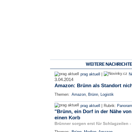
WEITERE NACHRICHT
|
prag aktuell
N
3.04.2014
Amazon: Brünn als Standort nich
Themen:
Amazon
,
Brünn
,
Logistik
|
prag aktuell
Rubrik:
Panora
"Brünn, ein Dorf in der Nähe vo
einen Korb
Brünner sorgen erst für Schlagzeilen 
Themen:
Brünn
,
Medien
,
Amazon