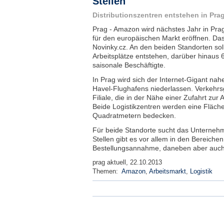
Stellen
Distributionszentren entstehen in Pr
Prag - Amazon wird nächstes Jahr in Prag
für den europäischen Markt eröffnen. Das
Novinky.cz. An den beiden Standorten sol
Arbeitsplätze entstehen, darüber hinaus 6
saisonale Beschäftigte.
In Prag wird sich der Internet-Gigant nah
Havel-Flughafens niederlassen. Verkehrsg
Filiale, die in der Nähe einer Zufahrt zur
Beide Logistikzentren werden eine Fläch
Quadratmetern bedecken.
Für beide Standorte sucht das Unternehm
Stellen gibt es vor allem in den Bereichen
Bestellungsannahme, daneben aber auc
prag aktuell, 22.10.2013
Themen:
Amazon
,
Arbeitsmarkt
,
Logistik