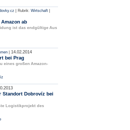
|
|
dovky.cz
Rubrik:
Wirtschaft
n Amazon ab
dung ist das endgültige Aus
14.02.2014
|
hmen
t bei Prag
u eines großen Amazon-
íz
10.2013
r Standort Dobrovíz bei
te Logistikprojekt des
e