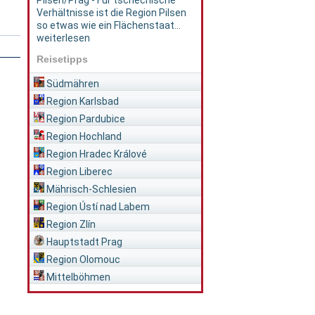
Pilsen/Prag - Für tschechische
Verhältnisse ist die Region Pilsen
so etwas wie ein Flächenstaat...
weiterlesen
Reisetipps
Südmähren
Region Karlsbad
Region Pardubice
Region Hochland
Region Hradec Králové
Region Liberec
Mährisch-Schlesien
Region Ústí nad Labem
Region Zlín
Hauptstadt Prag
Region Olomouc
Mittelböhmen