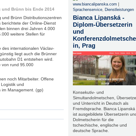
|
www.biancalipanska.com
ag und Brünn bis Ende 2014
Sprachenservice
,
Dienstleistungen
Bianca Lipanská -
 und Brünn Distributionszentren
 berichtete der Online-Dienst
Diplom-Übersetzerin
len binnen drei Jahren 4.000
und
.000 weitere Stellen für
Konferenzdolmetsche
in, Prag
e des internationalen Václav-
ünstig liegt auch die Brünner
 Autobahn D1 entstehen wird.
e von rund 95.000
en noch Mitarbeiter. Offene
 Logistik und
h im Management. (gp)
Konsekutiv- und
Simultandolmetschen, Übersetz
und Unterricht in Deutsch als
Fremdsprache. Bianca Lipanská
ist ausgebildete Übersetzerin un
Dolmetscherin für die
tschechische, englische und
deutsche Sprache.