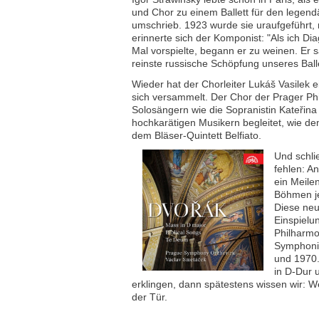
und Chor zu einem Ballett für den legend
umschrieb. 1923 wurde sie uraufgeführt, 
erinnerte sich der Komponist: "Als ich Di
Mal vorspielte, begann er zu weinen. Er s
reinste russische Schöpfung unseres Balle
Wieder hat der Chorleiter Lukáš Vasilek
sich versammelt. Der Chor der Prager Ph
Solosängern wie die Sopranistin Kateřin
hochkarätigen Musikern begleitet, wie de
dem Bläser-Quintett Belfiato.
Und schlie
fehlen: A
ein Meile
Böhmen je
Diese neu
Einspielu
Philharmo
Symphoni
und 1970
in D-Dur 
erklingen, dann spätestens wissen wir: We
der Tür.