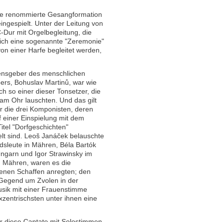
 die renommierte Gesangformation
ingespielt. Unter der Leitung von
-Dur mit Orgelbegleitung, die
ßlich eine sogenannte "Zeremonie"
von einer Harfe begleitet werden,
nsgeber des menschlichen
ers, Bohuslav Martinů, war wie
ch so einer dieser Tonsetzer, die
am Ohr lauschten. Und das gilt
r die drei Komponisten, deren
 einer Einspielung mit dem
itel "Dorfgeschichten"
t sind. Leoš Janáček belauschte
dsleute in Mähren, Béla Bartók
Ungarn und Igor Strawinsky im
n Mähren, waren es die
genen Schaffen anregten; den
 Gegend um Zvolen in der
sik mit einer Frauenstimme
xzentrischsten unter ihnen eine
 er diese Cantate mit Solostimmen