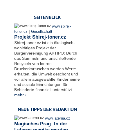
SEITENBLICK
www.sbirej-
|
toner.cz
Gesellschaft
Projekt Sbírej-toner.cz
Sbírej-toner.cz ist ein ökologisch-
wohltätiges Projekt der
Bürgervereinigung AKTIPO: Durch
das Sammeln und anschließende
Recyceln von leeren
Druckerkartuschen werden Werte
erhalten, die Umwelt geschont und
vor allem ausgewählte Kinderheime
und soziale Einrichtungen für
Behinderte finanziell unterstützt.
mehr ›
NEUE TIPPS DER REDAKTION
www.laterna.cz
Magisches Prag: In der
Laterna magika werden