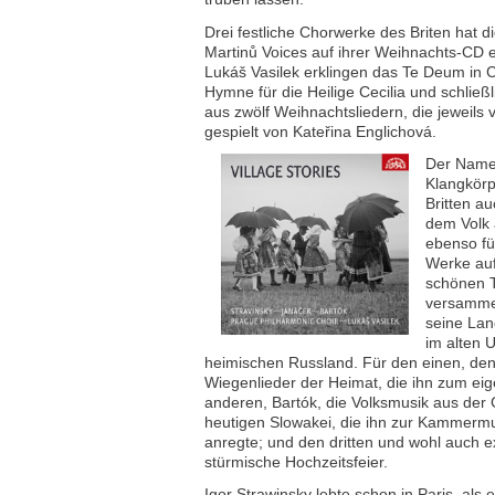
Drei festliche Chorwerke des Briten hat
Martinů Voices auf ihrer Weihnachts-CD e
Lukáš Vasilek erklingen das Te Deum in C
Hymne für die Heilige Cecilia und schlie
aus zwölf Weihnachtsliedern, die jeweils 
gespielt von Kateřina Englichová.
Der Name
Klangkörp
Britten au
dem Volk 
ebenso fü
Werke auf
schönen T
versammel
seine Lan
im alten 
heimischen Russland. Für den einen, de
Wiegenlieder der Heimat, die ihn zum ei
anderen, Bartók, die Volksmusik aus der
heutigen Slowakei, die ihn zur Kammermu
anregte; und den dritten und wohl auch e
stürmische Hochzeitsfeier.
Igor Strawinsky lebte schon in Paris, als