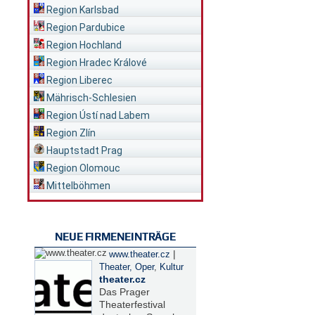
Region Karlsbad
Region Pardubice
Region Hochland
Region Hradec Králové
Region Liberec
Mährisch-Schlesien
Region Ústí nad Labem
Region Zlín
Hauptstadt Prag
Region Olomouc
Mittelböhmen
NEUE FIRMENEINTRÄGE
|
www.theater.cz
Theater, Oper
,
Kultur
theater.cz
Das Prager
Theaterfestival