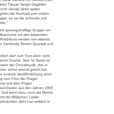
ären Tänzer Sergei Diaghilev
noch vierzig Jahre später
aghilev die Hochzeit zum ersten
agte, es sei die schönste und
tts."
 eine gesangskräftige Gruppe um
ilharmonie mit den bekannten
a Kněžíková werden von ebenso
m Zemlinsky Streich-Quartett und
ßlich darf zum Fest einer nicht
ntonín Dvořák. Sein Te Deum ist
nstein der Choralmusik, den in
der schon einmal gehört hat.
e erneute Veröffentlichung einer
ng vom Chor der Prager
nie und dem Prager
eorchester aus den Jahren 1969
. Und wenn dazu noch die Messe
und die Biblischen Lieder
ihnachten steht nun wirklich in