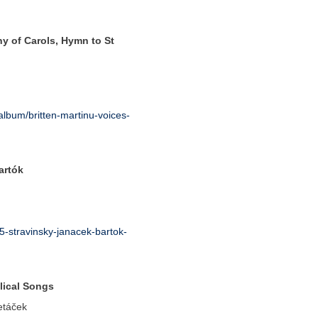
y of Carols, Hymn to St
album/britten-martinu-voices-
artók
-stravinsky-janacek-bartok-
lical Songs
etáček