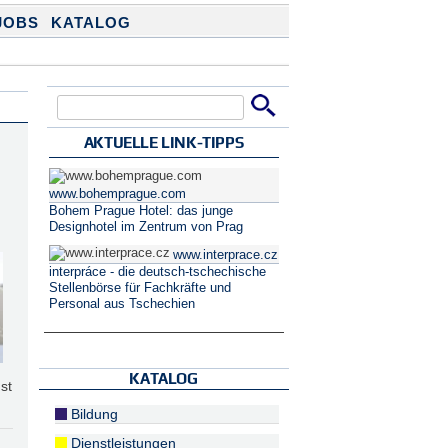
JOBS
KATALOG
Suche
Suchformular
AKTUELLE LINK-TIPPS
www.bohemprague.com
Bohem Prague Hotel: das junge
Designhotel im Zentrum von Prag
www.interprace.cz
interpráce - die deutsch-tschechische
Stellenbörse für Fachkräfte und
Personal aus Tschechien
KATALOG
st
Bildung
Dienstleistungen