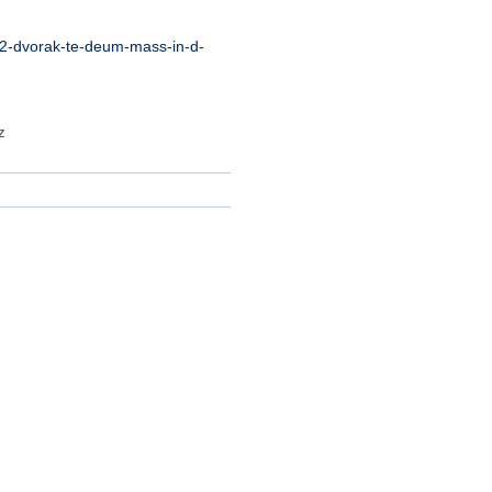
2-dvorak-te-deum-mass-in-d-
z