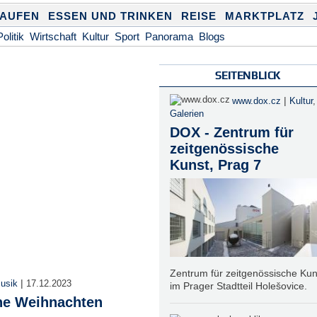
KAUFEN
ESSEN UND TRINKEN
REISE
MARKTPLATZ
Politik
Wirtschaft
Kultur
Sport
Panorama
Blogs
SEITENBLICK
|
www.dox.cz
Kultur
,
Galerien
DOX - Zentrum für
zeitgenössische
Kunst, Prag 7
Zentrum für zeitgenössische Kun
|
usik
17.12.2023
im Prager Stadtteil Holešovice.
he Weihnachten