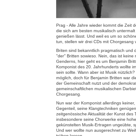
Prag - Alle Jahre wieder kommt die Zeit d
die sich am besten musikalisch untermalt
genießen lässt. Und weil es um so schöne
tun, stellen wir drei CDs mit Chorgesang v
Briten sind bekanntlich pragmatisch und 
"der" Britten sowieso. Nein, das ist kein
Genderns, hier geht es um Benjamin Britt
Komponist des 20. Jahrhunderts wollte im
sein sollte. Wann aber ist Musik nützlich?
möglich, doch für Benjamin Britten war die
der Gemeinschaft nutzt und der demokrati
gemeinschaftlichen musikalischen Darbiet
Chorgesang.
Nun war der Komponist allerdings keiner, 
Gegenteil, seine Klangtechniken genüge
zeitgenössische Aktualität der Kunst de
insbesondere seine Chorwerke eine hohe 
gekünstelten Musik-Ertragen ungeübte, s
Und wer wollte nun ausgerechnet zu Wei
trüben lassen.