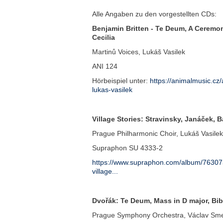
Alle Angaben zu den vorgestellten CDs:
Benjamin Britten - Te Deum, A Ceremon
Cecilia
Martinů Voices, Lukáš Vasilek
ANI 124
Hörbeispiel unter:
https://animalmusic.cz/
lukas-vasilek
Village Stories: Stravinsky, Janáček, B
Prague Philharmonic Choir, Lukáš Vasilek
Supraphon SU 4333-2
https://www.supraphon.com/album/763075
village...
Dvořák: Te Deum, Mass in D major, Bib
Prague Symphony Orchestra, Václav Sm