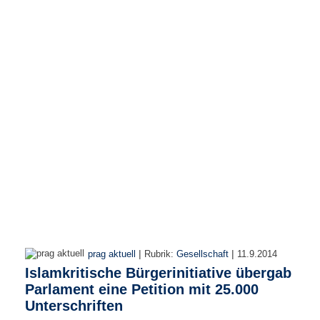
r
e
n
B
E
N
U
T
Z
E
R
A
N
M
E
L
D
|
|
prag aktuell
Rubrik:
Gesellschaft
11.9.2014
U
Islamkritische Bürgerinitiative übergab
N
Parlament eine Petition mit 25.000
G
Unterschriften
B