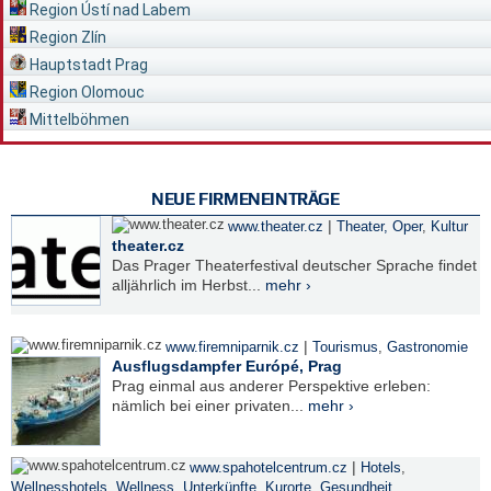
Region Ústí nad Labem
Region Zlín
Hauptstadt Prag
Region Olomouc
Mittelböhmen
NEUE FIRMENEINTRÄGE
|
www.theater.cz
Theater, Oper
,
Kultur
theater.cz
Das Prager Theaterfestival deutscher Sprache findet
alljährlich im Herbst...
mehr ›
|
www.firemniparnik.cz
Tourismus
,
Gastronomie
Ausflugsdampfer Európé, Prag
Prag einmal aus anderer Perspektive erleben:
nämlich bei einer privaten...
mehr ›
|
www.spahotelcentrum.cz
Hotels
,
Wellnesshotels
,
Wellness
,
Unterkünfte
,
Kurorte
,
Gesundheit