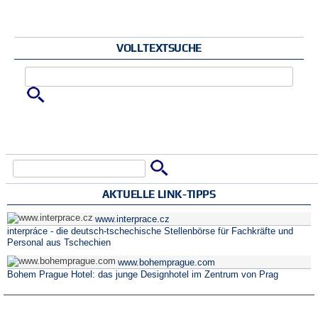
VOLLTEXTSUCHE
Zu suchende Schlüsselwörter
Suche
Suchformular
AKTUELLE LINK-TIPPS
www.interprace.cz
interpráce - die deutsch-tschechische Stellenbörse für Fachkräfte und
Personal aus Tschechien
www.bohemprague.com
Bohem Prague Hotel: das junge Designhotel im Zentrum von Prag