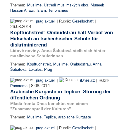
Themen:
Muslime
,
Ústředí muslimských obcí
,
Muneeb
Hassan Alrawi
,
Islam
,
Terrorismus
|
|
prag aktuell
Rubrik:
Gesellschaft
26.08.2014
Kopftuchstreit: Ombudsfrau hält Verbot von
Hidschab an tschechischer Schule für
diskriminierend
Lidové noviny: Anna Šabatová stellt sich hinter
muslimische Schülerinnen
Themen:
Kopftuchstreit
,
Muslime
,
Ombudsfrau
,
Anna
Šabatová
,
Lokales
,
Prag
|
|
prag aktuell
iDnes.cz
Rubrik:
8.08.2014
|
Panorama
Arabische Kurgäste in Teplice: Störung der
öffentlichen Ordnung
Mladá fronta Dnes berichtet von einem
"Zusammenprall der Kulturen"
Themen:
Muslime
,
Teplice
,
arabische Kurgäste
|
|
prag aktuell
Rubrik:
Gesellschaft