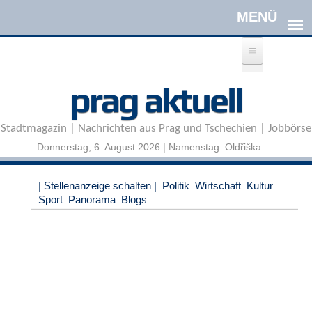
Direkt zum Inhalt
A
prag aktuell
n
m
e
Stadtmagazin | Nachrichten aus Prag und Tschechien | Jobbörse
l
d
Donnerstag, 6. August 2026 | Namenstag: Oldřiška
e
n
|
| Stellenanzeige schalten |
Politik
Wirtschaft
Kultur
R
Sport
Panorama
Blogs
e
g
i
s
t
r
i
e