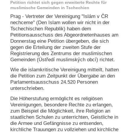
Petition richtet sich gegen erweiterte Rechte für
e
muslimische Gemeinden in Tschechien
n
u
Prag - Vertreter der Vereinigung "Islám v ČR
t
nechceme" (Den Islam wollen wir nicht in der
z
Tschechischen Republik) haben dem
e
Petitionsausschuss des Abgeordnetenhauses am
r
Donnerstag eine Petition übergeben, die sich
n
gegen die Erteilung der zweiten Stufe der
a
m
Registrierung des Zentrums der muslimischen
e
Gemeinden (Ústředí muslimských obcí) richtet.
*
Wie die islamkritische Vereinigung mitteilt, hatten
die Petition zum Zeitpunkt der Übergabe an den
P
Parlamentsausschuss 24.520 Personen
a
unterschrieben.
s
s
Die Höherstufung ermöglicht es religiösen
w
Vereinigungen, besondere Rechte zu erlangen,
o
zum Beispiel die Möglichkeit, ihre Religion an
r
staatlichen Schulen zu unterrichten, Geistliche in
t
die Armee und Gefängnisse zu entsenden,
*
kirchliche Trauungen zu vollziehen und kirchliche