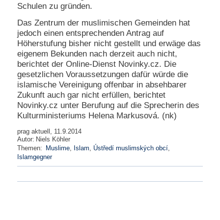
Schulen zu gründen.
N
Das Zentrum der muslimischen Gemeinden hat
e
jedoch einen entsprechenden Antrag auf
u
e
Höherstufung bisher nicht gestellt und erwäge das
s
eigenem Bekunden nach derzeit auch nicht,
P
berichtet der Online-Dienst Novinky.cz. Die
a
gesetzlichen Voraussetzungen dafür würde die
s
islamische Vereinigung offenbar in absehbarer
s
Zukunft auch gar nicht erfüllen, berichtet
w
o
Novinky.cz unter Berufung auf die Sprecherin des
r
Kulturministeriums Helena Markusová. (nk)
t
a
prag aktuell, 11.9.2014
Autor:
Niels Köhler
n
Themen:
Muslime
,
Islam
,
Ústředí muslimských obcí
,
f
Islamgegner
o
r
d
e
r
n