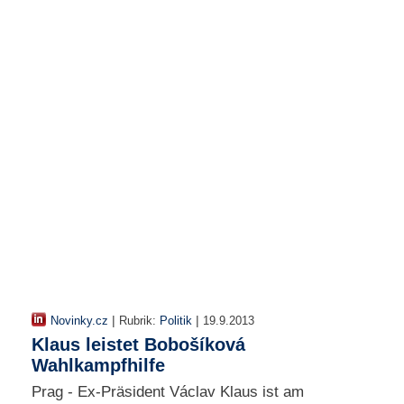
r
e
n
B
E
N
U
T
Z
E
R
A
N
M
E
L
D
|
|
Novinky.cz
Rubrik:
Politik
19.9.2013
U
Klaus leistet Bobošíková
N
Wahlkampfhilfe
G
Prag - Ex-Präsident Václav Klaus ist am
B