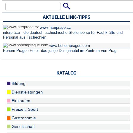
Suche
Suchformular
AKTUELLE LINK-TIPPS
www.interprace.cz
interpráce - die deutsch-tschechische Stellenbörse für Fachkräfte und
Personal aus Tschechien
www.bohemprague.com
Bohem Prague Hotel: das junge Designhotel im Zentrum von Prag
KATALOG
Bildung
Dienstleistungen
Einkaufen
Freizeit, Sport
Gastronomie
Gesellschaft