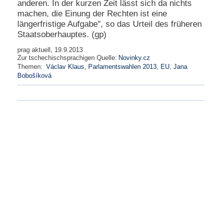
anderen. In der kurzen Zeit lässt sich da nichts
machen, die Einung der Rechten ist eine
N
längerfristige Aufgabe", so das Urteil des früheren
e
Staatsoberhauptes. (gp)
u
e
prag aktuell, 19.9.2013
s
Zur tschechischsprachigen Quelle:
Novinky.cz
P
Themen:
Václav Klaus
,
Parlamentswahlen 2013
,
EU
,
Jana
a
Bobošíková
s
s
w
o
r
t
a
n
f
o
r
d
e
r
n