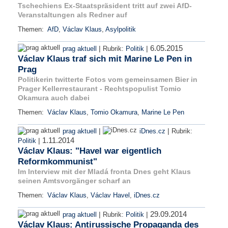
Tschechiens Ex-Staatspräsident tritt auf zwei AfD-
Veranstaltungen als Redner auf
Themen:
AfD
,
Václav Klaus
,
Asylpolitik
6.05.2015
|
|
prag aktuell
Rubrik:
Politik
Václav Klaus traf sich mit Marine Le Pen in
Prag
Politikerin twitterte Fotos vom gemeinsamen Bier in
Prager Kellerrestaurant - Rechtspopulist Tomio
Okamura auch dabei
Themen:
Václav Klaus
,
Tomio Okamura
,
Marine Le Pen
|
|
prag aktuell
iDnes.cz
Rubrik:
1.11.2014
|
Politik
Václav Klaus: "Havel war eigentlich
Reformkommunist"
Im Interview mit der Mladá fronta Dnes geht Klaus
seinen Amtsvorgänger scharf an
Themen:
Václav Klaus
,
Václav Havel
,
iDnes.cz
29.09.2014
|
|
prag aktuell
Rubrik:
Politik
Václav Klaus: Antirussische Propaganda des