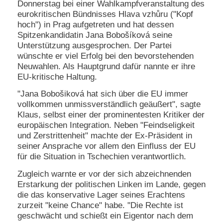
Donnerstag bei einer Wahlkampfveranstaltung des
e
eurokritischen Bündnisses Hlava vzhůru ("Kopf
n
hoch") in Prag aufgetreten und hat dessen
u
Spitzenkandidatin Jana Bobošíková seine
t
z
Unterstützung ausgesprochen. Der Partei
e
wünschte er viel Erfolg bei den bevorstehenden
r
Neuwahlen. Als Hauptgrund dafür nannte er ihre
n
EU-kritische Haltung.
a
m
"Jana Bobošiková hat sich über die EU immer
e
vollkommen unmissverständlich geäußert", sagte
*
Klaus, selbst einer der prominentesten Kritiker der
europäischen Integration. Neben "Feindseligkeit
und Zerstrittenheit" machte der Ex-Präsident in
P
seiner Ansprache vor allem den Einfluss der EU
a
s
für die Situation in Tschechien verantwortlich.
s
Zugleich warnte er vor der sich abzeichnenden
w
o
Erstarkung der politischen Linken im Lande, gegen
r
die das konservative Lager seines Erachtens
t
zurzeit "keine Chance" habe. "Die Rechte ist
*
geschwächt und schießt ein Eigentor nach dem