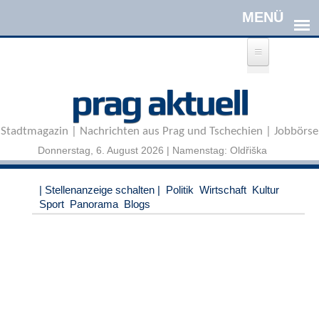
Direkt zum Inhalt
A
prag aktuell
n
m
e
Stadtmagazin | Nachrichten aus Prag und Tschechien | Jobbörse
l
d
Donnerstag, 6. August 2026 | Namenstag: Oldřiška
e
n
|
| Stellenanzeige schalten |
Politik
Wirtschaft
Kultur
R
Sport
Panorama
Blogs
e
g
i
s
t
r
i
e