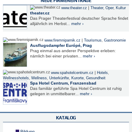
NEUE FIRMENEINTRÄGE
|
www.theater.cz
Theater, Oper
,
Kultur
theater.cz
Das Prager Theaterfestival deutscher Sprache findet
alljährlich im Herbst...
mehr ›
|
www.firemniparnik.cz
Tourismus
,
Gastronomie
Ausflugsdampfer Európé, Prag
Prag einmal aus anderer Perspektive erleben:
nämlich bei einer privaten...
mehr ›
|
www.spahotelcentrum.cz
Hotels
,
Wellnesshotels
,
Wellness
,
Unterkünfte
,
Kurorte
,
Gesundheit
Spa Hotel Centrum, Franzensbad
Das familiär geführte Spa Hotel Centrum ist ruhig
gelegen in unmittelbarer...
mehr ›
KATALOG
Bildung