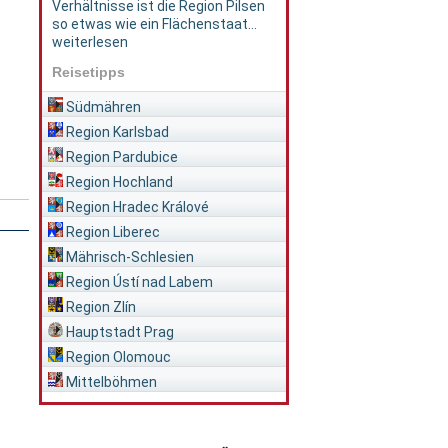
Verhältnisse ist die Region Pilsen
so etwas wie ein Flächenstaat...
weiterlesen
Reisetipps
Südmähren
Region Karlsbad
Region Pardubice
Region Hochland
Region Hradec Králové
Region Liberec
Mährisch-Schlesien
Region Ústí nad Labem
Region Zlín
Hauptstadt Prag
Region Olomouc
Mittelböhmen