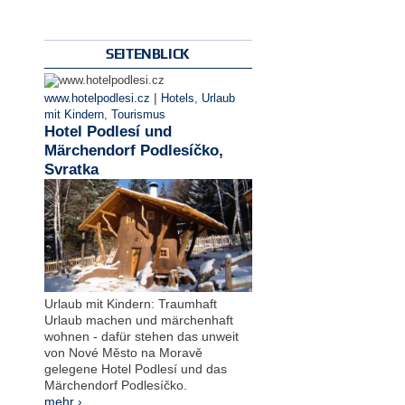
SEITENBLICK
|
www.hotelpodlesi.cz
Hotels
,
Urlaub
mit Kindern
,
Tourismus
Hotel Podlesí und
Märchendorf Podlesíčko,
Svratka
Urlaub mit Kindern: Traumhaft
Urlaub machen und märchenhaft
wohnen - dafür stehen das unweit
von Nové Město na Moravě
gelegene Hotel Podlesí und das
Märchendorf Podlesíčko.
mehr ›