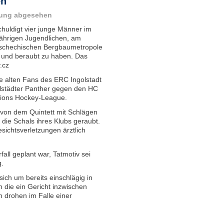
en
idung abgesehen
chuldigt vier junge Männer im
jährigen Jugendlichen, am
 tschechischen Bergbaumetropole
 und beraubt zu haben. Das
.cz
re alten Fans des ERC Ingolstadt
olstädter Panther gegen den HC
pions Hockey-League.
von dem Quintett mit Schlägen
 die Schals ihres Klubs geraubt.
ichtsverletzungen ärztlich
all geplant war, Tatmotiv sei
.
ich um bereits einschlägig in
 die ein Gericht inzwischen
 drohen im Falle einer