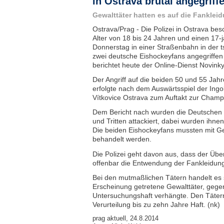
in Ostrava brutal angegriff
Gewalttäter hatten es auf die Fankle
Ostrava/Prag - Die Polizei in Ostrava bes
Alter von 18 bis 24 Jahren und einen 17-
Donnerstag in einer Straßenbahn in der
zwei deutsche Eishockeyfans angegriffen
berichtet heute der Online-Dienst Novinky
Der Angriff auf die beiden 50 und 55 Jah
erfolgte nach dem Auswärtsspiel der Ing
Vítkovice Ostrava zum Auftakt zur Cham
Dem Bericht nach wurden die Deutschen 
und Tritten attackiert, dabei wurden ihnen
Die beiden Eishockeyfans mussten mit Ges
behandelt werden.
Die Polizei geht davon aus, dass der Überf
offenbar die Entwendung der Fankleidung
Bei den mutmaßlichen Tätern handelt es s
Erscheinung getretene Gewalttäter, gegen
Untersuchungshaft verhängte. Den Tätern
Verurteilung bis zu zehn Jahre Haft. (nk)
prag aktuell, 24.8.2014