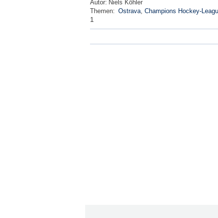
Autor:
Niels Köhler
Themen:
Ostrava
,
Champions Hockey-Leag
1