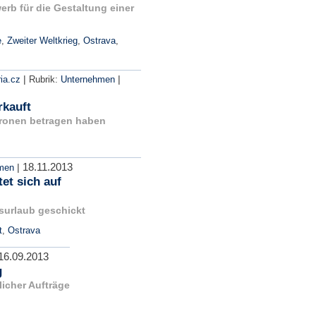
erb für die Gestaltung einer
e
,
Zweiter Weltkrieg
,
Ostrava
,
|
|
ia.cz
Rubrik:
Unternehmen
rkauft
Kronen betragen haben
18.11.2013
|
men
et sich auf
surlaub geschickt
t
,
Ostrava
16.09.2013
g
icher Aufträge