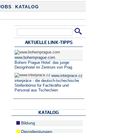
JOBS
KATALOG
Suche
Suchformular
AKTUELLE LINK-TIPPS
www.bohemprague.com
Bohem Prague Hotel: das junge
Designhotel im Zentrum von Prag
www.interprace.cz
interpráce - die deutsch-tschechische
Stellenbörse für Fachkräfte und
Personal aus Tschechien
KATALOG
Bildung
Dienstleistungen