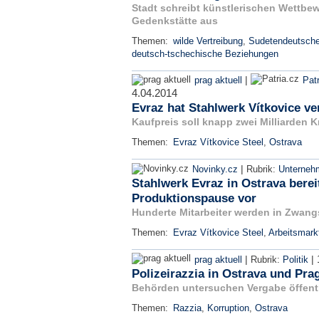
Stadt schreibt künstlerischen Wettbew
Gedenkstätte aus
Themen:
wilde Vertreibung
,
Sudetendeutsch
deutsch-tschechische Beziehungen
|
prag aktuell
Patr
4.04.2014
Evraz hat Stahlwerk Vítkovice ve
Kaufpreis soll knapp zwei Milliarden 
Themen:
Evraz Vítkovice Steel
,
Ostrava
|
Novinky.cz
Rubrik:
Unterneh
Stahlwerk Evraz in Ostrava bereit
Produktionspause vor
Hunderte Mitarbeiter werden in Zwang
Themen:
Evraz Vítkovice Steel
,
Arbeitsmark
|
|
prag aktuell
Rubrik:
Politik
Polizeirazzia in Ostrava und Pra
Behörden untersuchen Vergabe öffentl
Themen:
Razzia
,
Korruption
,
Ostrava