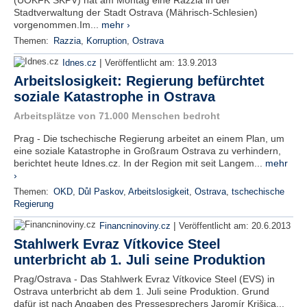
(ÚOKFK SKPV) hat am Montag eine Razzia in der
Stadtverwaltung der Stadt Ostrava (Mährisch-Schlesien)
vorgenommen.Im...
mehr ›
Themen:
Razzia
,
Korruption
,
Ostrava
|
Idnes.cz
Veröffentlicht am:
13.9.2013
Arbeitslosigkeit: Regierung befürchtet
soziale Katastrophe in Ostrava
Arbeitsplätze von 71.000 Menschen bedroht
Prag - Die tschechische Regierung arbeitet an einem Plan, um
eine soziale Katastrophe in Großraum Ostrava zu verhindern,
berichtet heute Idnes.cz. In der Region mit seit Langem...
mehr
›
Themen:
OKD
,
Důl Paskov
,
Arbeitslosigkeit
,
Ostrava
,
tschechische
Regierung
|
Financninoviny.cz
Veröffentlicht am:
20.6.2013
Stahlwerk Evraz Vítkovice Steel
unterbricht ab 1. Juli seine Produktion
Prag/Ostrava - Das Stahlwerk Evraz Vítkovice Steel (EVS) in
Ostrava unterbricht ab dem 1. Juli seine Produktion. Grund
dafür ist nach Angaben des Pressesprechers Jaromír Krišica...