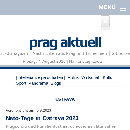
Direkt zum Inhalt
A
prag aktuell
n
m
e
Stadtmagazin | Nachrichten aus Prag und Tschechien | Jobbörse
l
d
Freitag, 7. August 2026 | Namenstag: Lada
e
n
|
| Stellenanzeige schalten |
Politik
Wirtschaft
Kultur
R
Sport
Panorama
Blogs
e
g
i
OSTRAVA
s
t
Veröffentlicht am:
5.9.2023
r
Nato-Tage in Ostrava 2023
i
e
Flugschau und Familienfest mit schwerem militärischen