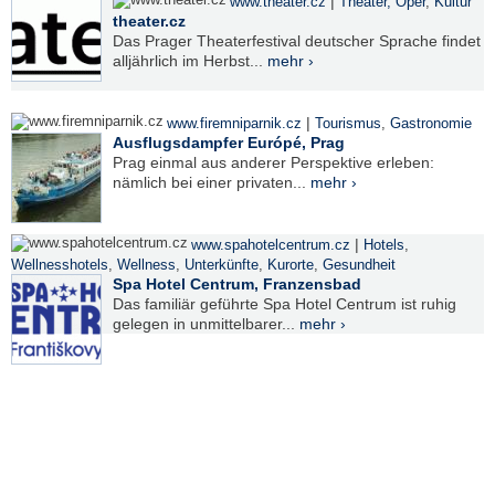
|
www.theater.cz
Theater, Oper
,
Kultur
theater.cz
Das Prager Theaterfestival deutscher Sprache findet
alljährlich im Herbst...
mehr ›
|
www.firemniparnik.cz
Tourismus
,
Gastronomie
Ausflugsdampfer Európé, Prag
Prag einmal aus anderer Perspektive erleben:
nämlich bei einer privaten...
mehr ›
|
www.spahotelcentrum.cz
Hotels
,
Wellnesshotels
,
Wellness
,
Unterkünfte
,
Kurorte
,
Gesundheit
Spa Hotel Centrum, Franzensbad
Das familiär geführte Spa Hotel Centrum ist ruhig
gelegen in unmittelbarer...
mehr ›