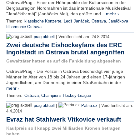
Ostrava/Prag - Einer der Höhepunkte der Kultursaison in der
Bergbauregion Nordmähren ist das internationale Musikfestival
"Janáčkův máj" (Janáčeks Mai), das größte und...
mehr ›
Themen:
klassische Konzerte
,
Leoš Janáček
,
Ostrava
,
Janáčkova
filharmonie Ostrava
|
prag aktuell
Veröffentlicht am:
24.8.2014
Zwei deutsche Eishockeyfans des ERC
Ingolstadt in Ostrava brutal angegriffen
Gewalttäter hatten es auf die Fankleidung abgesehen
Ostrava/Prag - Die Polizei in Ostrava beschuldigt vier junge
Männer im Alter von 18 bis 24 Jahren und einen 17-jährigen
Jugendlichen, am Donnerstag in einer Straßenbahn in der...
mehr ›
Themen:
Ostrava
,
Champions Hockey-League
|
|
prag aktuell
Patria.cz
Veröffentlicht am:
4.4.2014
Evraz hat Stahlwerk Vítkovice verkauft
Kaufpreis soll knapp zwei Milliarden Kronen betragen
haben