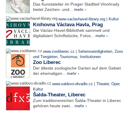
Das Kunstatelier im Prager Stadtteil Vinohrady
bietet Zeichen- und...
mehr ›
|
www.vaclavhavel-library.org
Kultur
Knihovna Václava Havla, Prag
Die Václav-Havel-Bibliothek sammelt und
digitalisiert Schriftstücke, Fotos...
mehr ›
|
www.zooliberec.cz
Sehenswürdigkeiten
,
Zoos
und Tiergärten
,
Tourismus
,
Institutionen
Zoo Liberec
Der älteste zoologische Garten auf dem Gebiet
der ehemaligen...
mehr ›
|
www.saldovo-divadlo.cz
Theater, Oper
,
Kultur
Šalda-Theater, Liberec
Zum traditionsreichen Šalda-Theater in Liberec
gehören heute zwei...
mehr ›