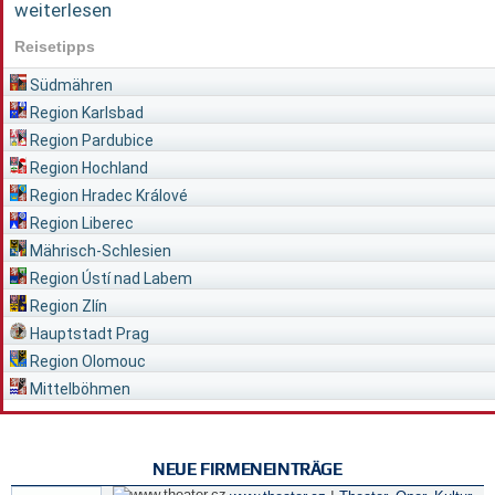
weiterlesen
Reisetipps
Südmähren
Region Karlsbad
Region Pardubice
Region Hochland
Region Hradec Králové
Region Liberec
Mährisch-Schlesien
Region Ústí nad Labem
Region Zlín
Hauptstadt Prag
Region Olomouc
Mittelböhmen
NEUE FIRMENEINTRÄGE