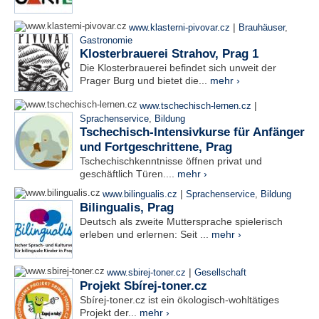
|
www.klasterni-pivovar.cz
Brauhäuser
,
Gastronomie
Klosterbrauerei Strahov, Prag 1
Die Klosterbrauerei befindet sich unweit der
Prager Burg und bietet die...
mehr ›
|
www.tschechisch-lernen.cz
Sprachenservice
,
Bildung
Tschechisch-Intensivkurse für Anfänger
und Fortgeschrittene, Prag
Tschechischkenntnisse öffnen privat und
geschäftlich Türen....
mehr ›
|
www.bilingualis.cz
Sprachenservice
,
Bildung
Bilingualis, Prag
Deutsch als zweite Muttersprache spielerisch
erleben und erlernen: Seit ...
mehr ›
|
www.sbirej-toner.cz
Gesellschaft
Projekt Sbírej-toner.cz
Sbírej-toner.cz ist ein ökologisch-wohltätiges
Projekt der...
mehr ›