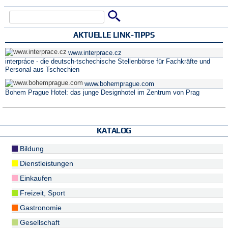
Suche
Suchformular
AKTUELLE LINK-TIPPS
www.interprace.cz
interpráce - die deutsch-tschechische Stellenbörse für Fachkräfte und
Personal aus Tschechien
www.bohemprague.com
Bohem Prague Hotel: das junge Designhotel im Zentrum von Prag
KATALOG
Bildung
Dienstleistungen
Einkaufen
Freizeit, Sport
Gastronomie
Gesellschaft