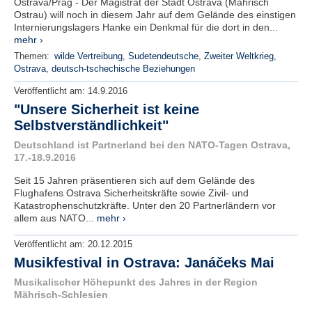
Ostrava/Prag - Der Magistrat der Stadt Ostrava (Mährisch
Ostrau) will noch in diesem Jahr auf dem Gelände des einstigen
Internierungslagers Hanke ein Denkmal für die dort in den...
mehr ›
Themen:
wilde Vertreibung
,
Sudetendeutsche
,
Zweiter Weltkrieg
,
Ostrava
,
deutsch-tschechische Beziehungen
Veröffentlicht am:
14.9.2016
"Unsere Sicherheit ist keine
Selbstverständlichkeit"
Deutschland ist Partnerland bei den NATO-Tagen Ostrava,
17.-18.9.2016
Seit 15 Jahren präsentieren sich auf dem Gelände des
Flughafens Ostrava Sicherheitskräfte sowie Zivil- und
Katastrophenschutzkräfte. Unter den 20 Partnerländern vor
allem aus NATO...
mehr ›
Veröffentlicht am:
20.12.2015
Musikfestival in Ostrava: Janáčeks Mai
Musikalischer Höhepunkt des Jahres in der Region
Mährisch-Schlesien