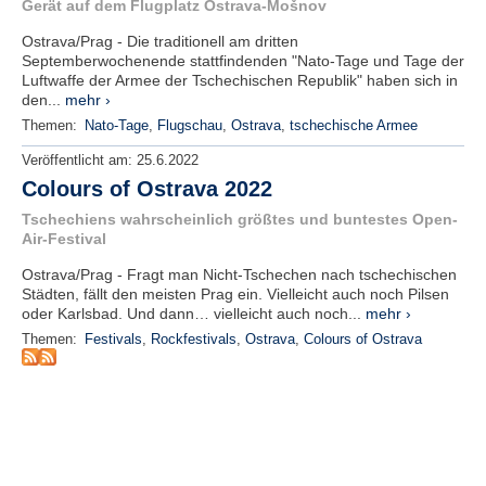
r
Gerät auf dem Flugplatz Ostrava-Mošnov
e
Ostrava/Prag - Die traditionell am dritten
n
Septemberwochenende stattfindenden "Nato-Tage und Tage der
Luftwaffe der Armee der Tschechischen Republik" haben sich in
B
den...
mehr ›
E
Themen:
Nato-Tage
,
Flugschau
,
Ostrava
,
tschechische Armee
N
U
Veröffentlicht am:
25.6.2022
T
Colours of Ostrava 2022
Z
Tschechiens wahrscheinlich größtes und buntestes Open-
E
Air-Festival
R
A
Ostrava/Prag - Fragt man Nicht-Tschechen nach tschechischen
N
Städten, fällt den meisten Prag ein. Vielleicht auch noch Pilsen
M
oder Karlsbad. Und dann… vielleicht auch noch...
mehr ›
E
Themen:
Festivals
,
Rockfestivals
,
Ostrava
,
Colours of Ostrava
L
D
U
N
G
B