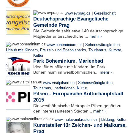
|
www.evprag.cz
Gesellschaft
Deutschsprachige Evangelische
Gemeinde Prag
Die Gemeinde zählt etwa 140 deutschsprachige
Mitglieder unterschiedlicher...
mehr ›
|
www.boheminium.cz
Sehenswürdigkeiten
,
Urlaub mit Kindern
,
Freizeit- und Erlebnisparks
,
Tourismus
,
Kurorte
,
Kultur
Park Boheminium, Marienbad
Ideal für Ausflüge mit Kindern: Im Park
Boheminium im westböhmischen...
mehr ›
|
www.visitpilsen.eu
Sehenswürdigkeiten
,
Tourismus
,
Institutionen
,
Kultur
Pilsen - Europäische Kulturhauptstadt
2015
Die westböhmische Metropole Pilsen gehört zu
den interessantesten Städten...
mehr ›
|
www.malovanikresleni.cz
Bildung
,
Kultur
Kunstatelier für Zeichen- und Malkurse,
Prag