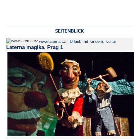
SEITENBLICK
|
www.laterna.cz
Urlaub mit Kindern
,
Kultur
Laterna magika, Prag 1