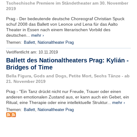
r
Tschechische Premiere im Ständetheater am 30. November
e
2019
n
Prag - Der bedeutende deutsche Choreograf Christian Spuck
schuf 2008 das Ballett von Leonce und Lena für das Aalto
B
Theater in Essen nach einem literarischen Vorbild des
E
deutschen...
mehr ›
N
Themen:
Ballett
,
Nationaltheater Prag
U
T
Veröffentlicht am:
10.11.2019
Z
Ballett des Nationaltheaters Prag: Kylián -
E
Bridges of Time
R
Bella Figura, Gods and Dogs, Petite Mort, Sechs Tänze - ab
A
21. November 2019
N
M
Prag - "Ein Tanz drückt nicht nur Freude, Trauer oder einen
E
anderen emotionalen Zustand aus, er kann auch ein Gebet, ein
L
Ritual, eine Therapie oder eine intellektuelle Struktur...
mehr ›
D
Themen:
Ballett
,
Nationaltheater Prag
U
N
G
B