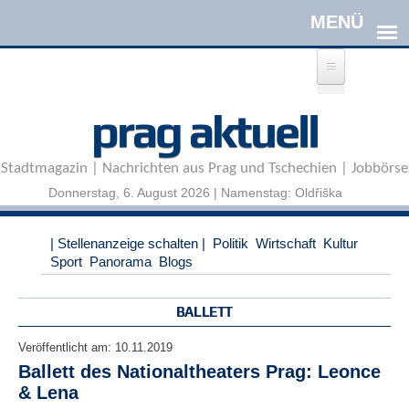
Direkt zum Inhalt
A
prag aktuell
n
m
e
Stadtmagazin | Nachrichten aus Prag und Tschechien | Jobbörse
l
d
Donnerstag, 6. August 2026 | Namenstag: Oldřiška
e
n
|
| Stellenanzeige schalten |
Politik
Wirtschaft
Kultur
R
Sport
Panorama
Blogs
e
g
i
BALLETT
s
t
Veröffentlicht am:
10.11.2019
r
Ballett des Nationaltheaters Prag: Leonce
i
& Lena
e