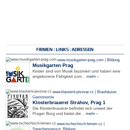
FIRMEN | LINKS | ADRESSEN
|
www.musikgarten-prag.com
Bildung
Musikgarten Prag
Kinder sind von Musik fasziniert und haben eine
angeborene Fähigkeit zum...
mehr ›
|
www.klasterni-pivovar.cz
Brauhäuser
,
Gastronomie
Klosterbrauerei Strahov, Prag 1
Die Klosterbrauerei befindet sich unweit der
Prager Burg und bietet die...
mehr ›
|
www.tschechisch-lernen.cz
Sprachenservice
,
Bildung