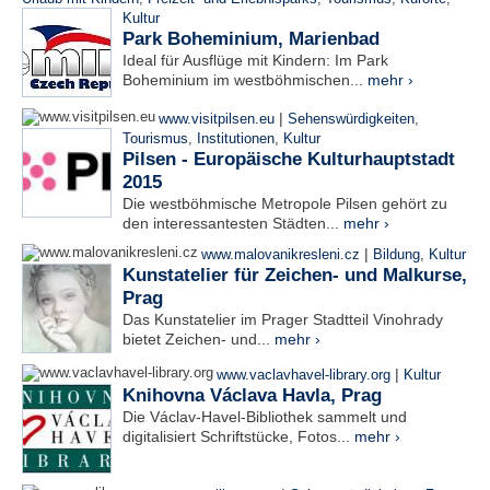
Kultur
Park Boheminium, Marienbad
Ideal für Ausflüge mit Kindern: Im Park
Boheminium im westböhmischen...
mehr ›
|
www.visitpilsen.eu
Sehenswürdigkeiten
,
Tourismus
,
Institutionen
,
Kultur
Pilsen - Europäische Kulturhauptstadt
2015
Die westböhmische Metropole Pilsen gehört zu
den interessantesten Städten...
mehr ›
|
www.malovanikresleni.cz
Bildung
,
Kultur
Kunstatelier für Zeichen- und Malkurse,
Prag
Das Kunstatelier im Prager Stadtteil Vinohrady
bietet Zeichen- und...
mehr ›
|
www.vaclavhavel-library.org
Kultur
Knihovna Václava Havla, Prag
Die Václav-Havel-Bibliothek sammelt und
digitalisiert Schriftstücke, Fotos...
mehr ›