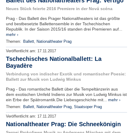
Ballett des Nationaltheaters Prag: Vertigo
Neues Stück feierte 2016 Premiere in der Nová scéna
Prag - Das Ballett des Prager Nationaltheaters ist das größte
und bestbesetzte Ballettensemble in der Tschechischen
Republik. In der Saison 2015/16 standen drei Premieren auf...
mehr ›
Themen:
Ballett
,
Nationaltheater Prag
Veröffentlicht am:
17.11.2017
Tschechisches Nationalballett: La
Bayadère
Verbindung von indischer Exotik und romantischer Poesie:
Ballett zur Musik von Ludwig Minkus
Prag - Das romantische Ballett über die Tempeltänzerin aus
dem exotischen Umfeld Indiens zur Musik von Ludwig Minkus ist
ein Erbe der Spätromantik.Die Liebesgeschichte mit...
mehr ›
Themen:
Ballett
,
Nationaltheater Prag
,
Staatsoper Prag
Veröffentlicht am:
17.11.2017
Nationaltheater Prag: Die Schneekönigin
Sergei Prokofjews Musik zu Andersens Märchen mit dem