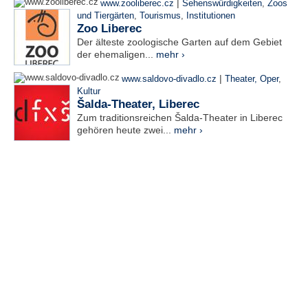
|
www.zooliberec.cz
Sehenswürdigkeiten
,
Zoos
und Tiergärten
,
Tourismus
,
Institutionen
Zoo Liberec
Der älteste zoologische Garten auf dem Gebiet
der ehemaligen...
mehr ›
|
www.saldovo-divadlo.cz
Theater, Oper
,
Kultur
Šalda-Theater, Liberec
Zum traditionsreichen Šalda-Theater in Liberec
gehören heute zwei...
mehr ›