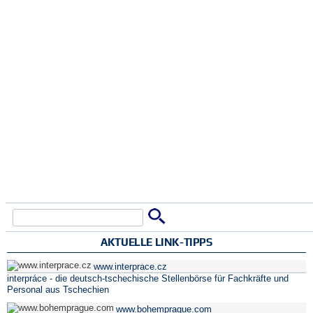
Suche
Suchformular
AKTUELLE LINK-TIPPS
www.interprace.cz
interpráce - die deutsch-tschechische Stellenbörse für Fachkräfte und
Personal aus Tschechien
www.bohemprague.com