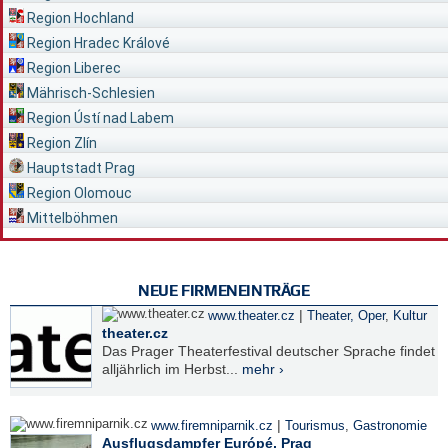
Region Hochland
Region Hradec Králové
Region Liberec
Mährisch-Schlesien
Region Ústí nad Labem
Region Zlín
Hauptstadt Prag
Region Olomouc
Mittelböhmen
NEUE FIRMENEINTRÄGE
|
www.theater.cz
Theater, Oper
,
Kultur
theater.cz
Das Prager Theaterfestival deutscher Sprache findet
alljährlich im Herbst...
mehr ›
|
www.firemniparnik.cz
Tourismus
,
Gastronomie
Ausflugsdampfer Európé, Prag