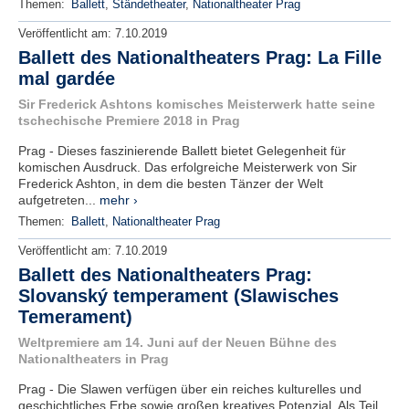
Themen:
Ballett
,
Ständetheater
,
Nationaltheater Prag
Veröffentlicht am:
7.10.2019
Ballett des Nationaltheaters Prag: La Fille
mal gardée
Sir Frederick Ashtons komisches Meisterwerk hatte seine
tschechische Premiere 2018 in Prag
Prag - Dieses faszinierende Ballett bietet Gelegenheit für
komischen Ausdruck. Das erfolgreiche Meisterwerk von Sir
Frederick Ashton, in dem die besten Tänzer der Welt
aufgetreten...
mehr ›
Themen:
Ballett
,
Nationaltheater Prag
Veröffentlicht am:
7.10.2019
Ballett des Nationaltheaters Prag:
Slovanský temperament (Slawisches
Temerament)
Weltpremiere am 14. Juni auf der Neuen Bühne des
Nationaltheaters in Prag
Prag - Die Slawen verfügen über ein reiches kulturelles und
geschichtliches Erbe sowie großen kreatives Potenzial. Als Teil