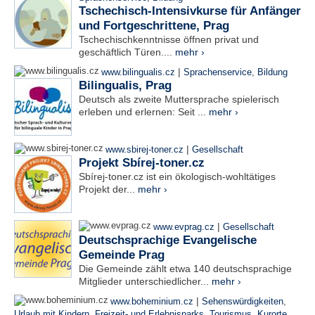
Tschechisch-Intensivkurse für Anfänger
und Fortgeschrittene, Prag
Tschechischkenntnisse öffnen privat und
geschäftlich Türen....
mehr ›
|
www.bilingualis.cz
Sprachenservice
,
Bildung
Bilingualis, Prag
Deutsch als zweite Muttersprache spielerisch
erleben und erlernen: Seit ...
mehr ›
|
www.sbirej-toner.cz
Gesellschaft
Projekt Sbírej-toner.cz
Sbírej-toner.cz ist ein ökologisch-wohltätiges
Projekt der...
mehr ›
|
www.evprag.cz
Gesellschaft
Deutschsprachige Evangelische
Gemeinde Prag
Die Gemeinde zählt etwa 140 deutschsprachige
Mitglieder unterschiedlicher...
mehr ›
|
www.boheminium.cz
Sehenswürdigkeiten
,
Urlaub mit Kindern
,
Freizeit- und Erlebnisparks
,
Tourismus
,
Kurorte
,